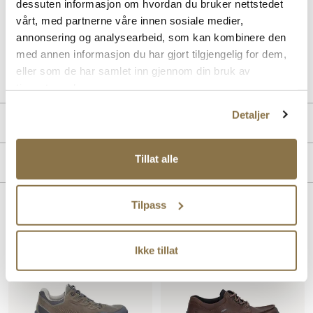
dessuten informasjon om hvordan du bruker nettstedet
skoene har vært i bruk. Perfekt arbeids- og fritidssko for mannen
vårt, med partnerne våre innen sosiale medier,
som foretrekker en litt kraftigere sko.
annonsering og analysearbeid, som kan kombinere den
med annen informasjon du har gjort tilgjengelig for dem,
Art. nr
02247409
eller som de har samlet inn gjennom din bruk av
Lev. art. nr
838144
tjenestene deres.
Detaljer
Produktdetaljer
Overdel:
Fettet skinn, Nubuk skinn
Tillat alle
Merke
For:
Textil
Såle:
Godt grep, Gummi, Støtdempende
Membran:
Vanntett
Tilpass
Lignende produkter
Ikke tillat