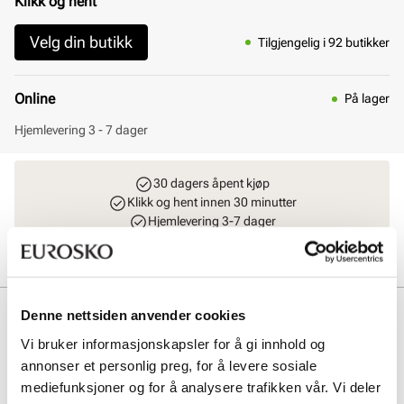
Klikk og hent
Velg din butikk
Tilgjengelig i 92 butikker
Online
På lager
Hjemlevering 3 - 7 dager
30 dagers åpent kjøp
Klikk og hent innen 30 minutter
Hjemlevering 3-7 dager
Gratis retur i butikk
Beskrivelse
Denne nettsiden anvender cookies
Vi bruker informasjonskapsler for å gi innhold og
ECCO Rugged Track er lett, fleksibel og veldig komfortabel.
annonser et personlig preg, for å levere sosiale
Overdelen består av pustende og slitesterk oljet nubuck. Yttersåle
med grovt mønster gir trekkraft i forskjellige typer værforhold.
mediefunksjoner og for å analysere trafikken vår. Vi deler
Uttakbar yttersåle som kan skiftes ut og ikke minst luftes etter at