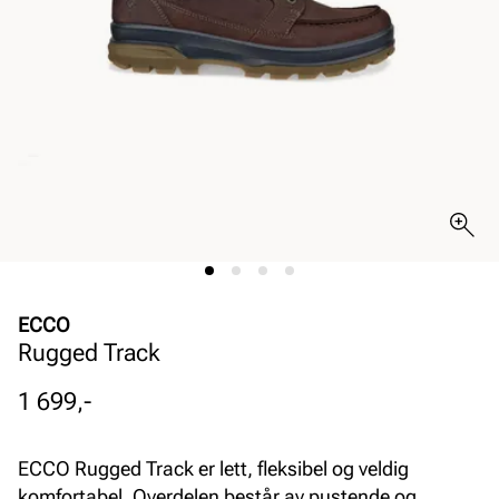
ECCO
Rugged Track
Pris
1 699,-
ECCO Rugged Track er lett, fleksibel og veldig
komfortabel. Overdelen består av pustende og