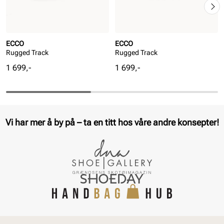
ECCO
ECCO
Rugged Track
Rugged Track
Pris
Pris
1 699,-
1 699,-
Vi har mer å by på – ta en titt hos våre andre konsepter!