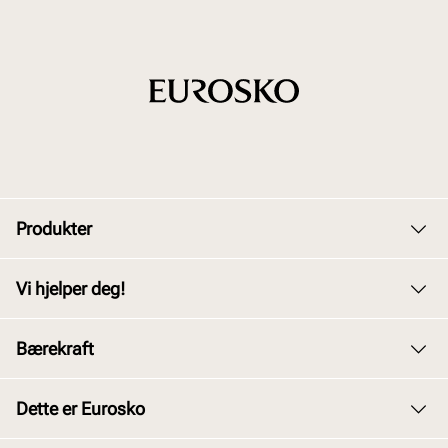
Produkter
Dame
Vi hjelper deg!
Herre
Kundeservice
Bærekraft
Barn
Bytte og retur
Junior
Vårt arbeid
Dette er Eurosko
Kjøpsbetingelser
Tilbehør
Våre policyer