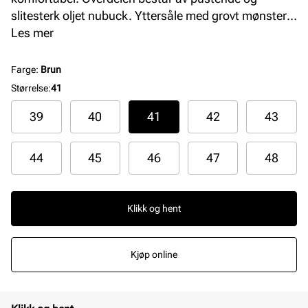
slitesterk oljet nubuck. Yttersåle med grovt mønster
gir trekkraft i forskjellige typer værforhold. Uttakbar
Les mer
yttersåle som kan skiftes ut og ikke minst luftes etter
at skoene har vært i bruk. Perfekt arbeids- og
Farge
:
Brun
fritidssko for mannen som foretrekker en litt
Størrelse
:
41
kraftigere sko.
39
40
41
42
43
44
45
46
47
48
Klikk og hent
Kjøp online