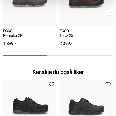
ECCO
ECCO
Receptor XP
Track 25
Pris
Pris
1 899,-
2 399,-
Kanskje du også liker