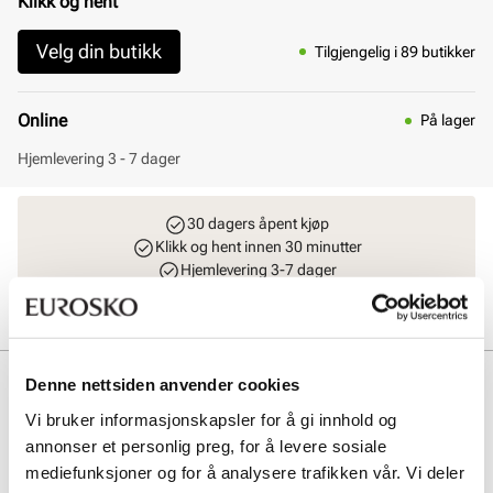
Klikk og hent
Velg din butikk
Tilgjengelig i 89 butikker
Online
På lager
Hjemlevering 3 - 7 dager
30 dagers åpent kjøp
Klikk og hent innen 30 minutter
Hjemlevering 3-7 dager
Gratis retur i butikk
Beskrivelse
Denne nettsiden anvender cookies
Vi bruker informasjonskapsler for å gi innhold og
ECCO Rugged Track er lett, fleksibel og veldig komfortabel.
annonser et personlig preg, for å levere sosiale
Overdelen består av pustende og slitesterk oljet nubuck. Yttersåle
med grovt mønster gir trekkraft i forskjellige typer værforhold.
mediefunksjoner og for å analysere trafikken vår. Vi deler
Uttakbar yttersåle som kan skiftes ut og ikke minst luftes etter at