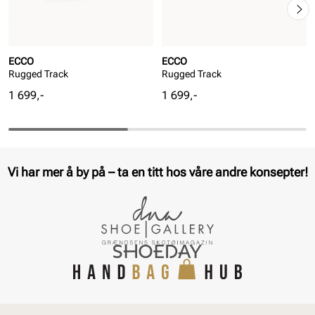
ECCO
ECCO
Rugged Track
Rugged Track
Pris
Pris
1 699,-
1 699,-
Vi har mer å by på – ta en titt hos våre andre konsepter!