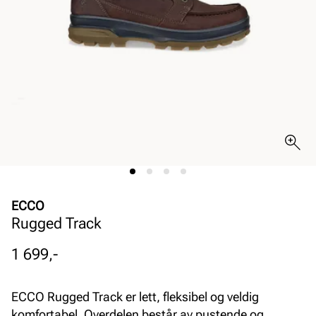
ECCO
Rugged Track
Pris
1 699,-
ECCO Rugged Track er lett, fleksibel og veldig
komfortabel. Overdelen består av pustende og