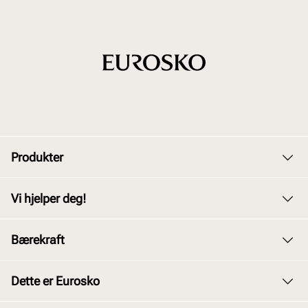
Produkter
Dame
Vi hjelper deg!
Herre
Kundeservice
Bærekraft
Barn
Bytte og retur
Junior
Vårt arbeid
Dette er Eurosko
Kjøpsbetingelser
Tilbehør
Våre policyer