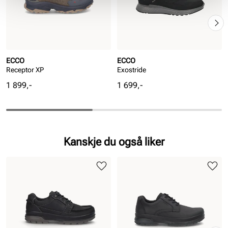
ECCO
ECCO
Receptor XP
Exostride
Pris
Pris
1 899,-
1 699,-
Kanskje du også liker