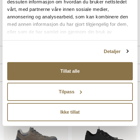
dessuten informasjon om hvordan du bruker nettstedet
skoene har vært i bruk. Perfekt arbeids- og fritidssko for mannen
vårt, med partnerne våre innen sosiale medier,
som foretrekker en litt kraftigere sko.
annonsering og analysearbeid, som kan kombinere den
med annen informasjon du har gjort tilgjengelig for dem,
Art. nr
02247409
eller som de har samlet inn gjennom din bruk av
Lev. art. nr
838144
tjenestene deres.
Detaljer
Produktdetaljer
Overdel:
Fettet skinn, Nubuk skinn
Tillat alle
Merke
For:
Textil
Såle:
Godt grep, Gummi, Støtdempende
Membran:
Vanntett
Tilpass
Lignende produkter
Ikke tillat