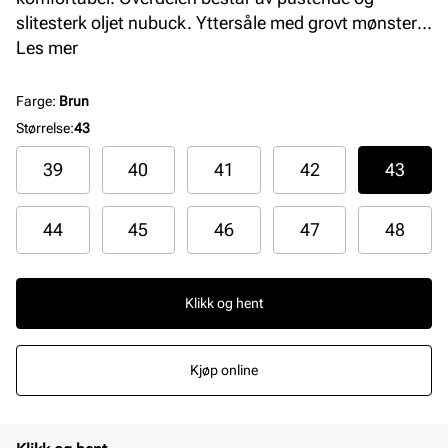
slitesterk oljet nubuck. Yttersåle med grovt mønster
gir trekkraft i forskjellige typer værforhold. Uttakbar
Les mer
yttersåle som kan skiftes ut og ikke minst luftes etter
at skoene har vært i bruk. Perfekt arbeids- og
Farge
:
Brun
fritidssko for mannen som foretrekker en litt
Størrelse
:
43
kraftigere sko.
39
40
41
42
43
44
45
46
47
48
Klikk og hent
Kjøp online