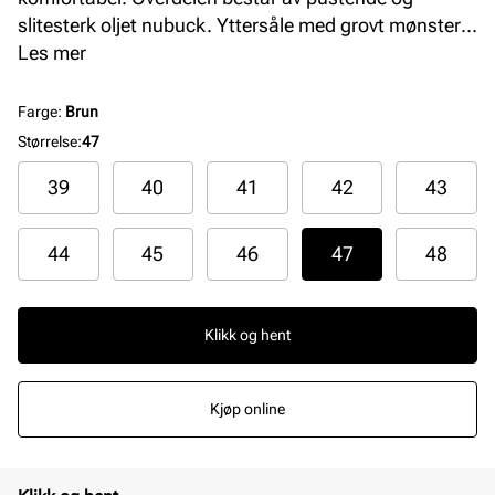
slitesterk oljet nubuck. Yttersåle med grovt mønster
gir trekkraft i forskjellige typer værforhold. Uttakbar
Les mer
yttersåle som kan skiftes ut og ikke minst luftes etter
at skoene har vært i bruk. Perfekt arbeids- og
Farge
:
Brun
fritidssko for mannen som foretrekker en litt
Størrelse
:
47
kraftigere sko.
39
40
41
42
43
44
45
46
47
48
Klikk og hent
Kjøp online