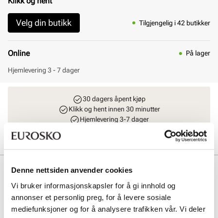
Klikk og hent
Velg din butikk
Tilgjengelig i 42 butikker
Online
På lager
Hjemlevering 3 - 7 dager
30 dagers åpent kjøp
Klikk og hent innen 30 minutter
Hjemlevering 3-7 dager
Gratis retur i butikk
Beskrivelse
Denne nettsiden anvender cookies
Vi bruker informasjonskapsler for å gi innhold og
ECCO Rugged Track er lett, fleksibel og veldig komfortabel.
annonser et personlig preg, for å levere sosiale
Overdelen består av pustende og slitesterk oljet nubuck. Yttersåle
med grovt mønster gir trekkraft i forskjellige typer værforhold.
mediefunksjoner og for å analysere trafikken vår. Vi deler
Uttakbar yttersåle som kan skiftes ut og ikke minst luftes etter at