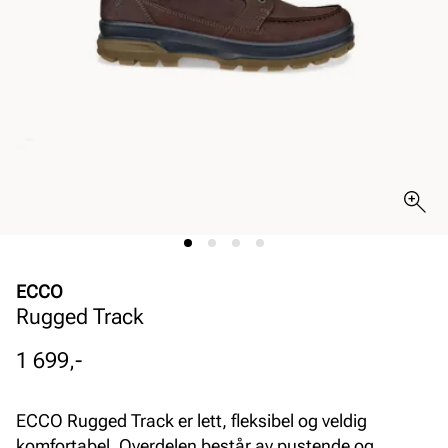
ECCO
Rugged Track
Pris
1 699,-
ECCO Rugged Track er lett, fleksibel og veldig
komfortabel. Overdelen består av pustende og