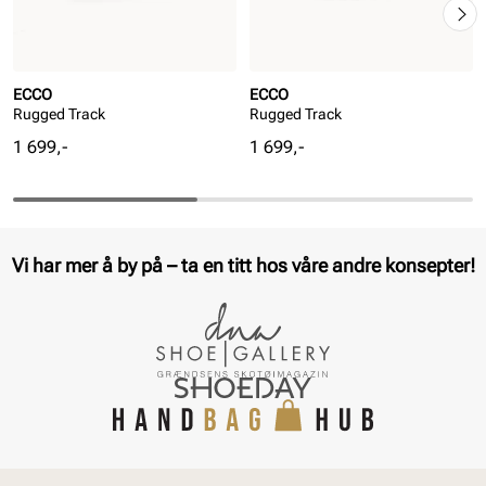
ECCO
ECCO
Rugged Track
Rugged Track
Pris
Pris
1 699,-
1 699,-
Vi har mer å by på – ta en titt hos våre andre konsepter!