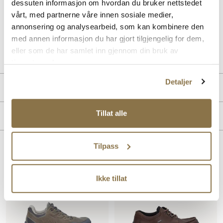
dessuten informasjon om hvordan du bruker nettstedet
skoene har vært i bruk. Perfekt arbeids- og fritidssko for mannen
vårt, med partnerne våre innen sosiale medier,
som foretrekker en litt kraftigere sko.
annonsering og analysearbeid, som kan kombinere den
med annen informasjon du har gjort tilgjengelig for dem,
Art. nr
02247409
eller som de har samlet inn gjennom din bruk av
Lev. art. nr
838144
tjenestene deres.
Detaljer
Produktdetaljer
Overdel:
Fettet skinn, Nubuk skinn
Tillat alle
Merke
For:
Textil
Såle:
Godt grep, Gummi, Støtdempende
Membran:
Vanntett
Tilpass
Lignende produkter
Ikke tillat