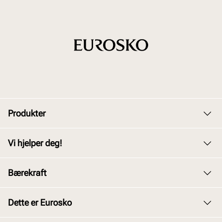
Produkter
Dame
Vi hjelper deg!
Herre
Kundeservice
Bærekraft
Barn
Bytte og retur
Junior
Vårt arbeid
Dette er Eurosko
Kjøpsbetingelser
Tilbehør
Våre policyer