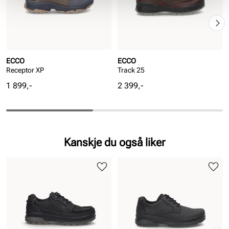
ECCO
ECCO
Receptor XP
Track 25
Pris
Pris
1 899,-
2 399,-
Kanskje du også liker