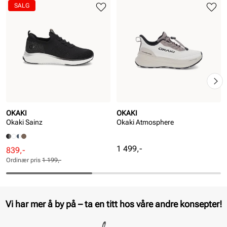
SALG
OKAKI
OKAKI
Okaki Sainz
Okaki Atmosphere
Pris
1 499,-
Rabattert
Ordinær
839,-
pris
pris
Ordinær pris
1 199,-
Pris
Pris
Vi har mer å by på – ta en titt hos våre andre konsepter!