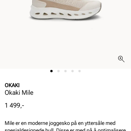
OKAKI
Okaki Mile
Pris
1 499,-
Mile er en moderne joggesko på en yttersåle med
spesialdesignede hull. Disse er med på å optimalisere