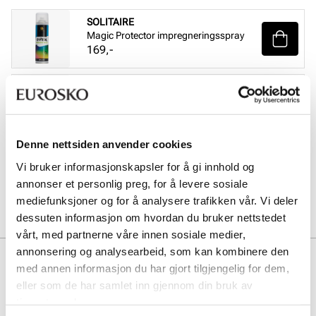
SOLITAIRE
Magic Protector impregneringsspray
Pris
169,-
BERGAL
Bamboo Comfort
Pris
229,-
Denne nettsiden anvender cookies
SOLITAIRE
Sneaker Magic wash
Vi bruker informasjonskapsler for å gi innhold og
Pris
149,-
annonser et personlig preg, for å levere sosiale
mediefunksjoner og for å analysere trafikken vår. Vi deler
dessuten informasjon om hvordan du bruker nettstedet
vårt, med partnerne våre innen sosiale medier,
annonsering og analysearbeid, som kan kombinere den
Beskrivelse
med annen informasjon du har gjort tilgjengelig for dem,
eller som de har samlet inn gjennom din bruk av
Mile er en moderne joggesko på en yttersåle med spesialdesignede
hull. Disse er med på å optimalisere dempingen, og gjør komforten
tjenestene deres.
ekstra god! Det tekniske tekstilmaterialet i overdelen gir en luftig, myk