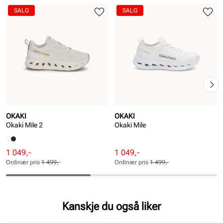
SALG
SALG
OKAKI
OKAKI
Okaki Mile 2
Okaki Mile
Rabattert
Ordinær
Rabattert
Ordinær
1 049,-
1 049,-
pris
pris
pris
pris
Ordinær pris
1 499,-
Ordinær pris
1 499,-
Pris
Pris
Pris
Pris
Kanskje du også liker