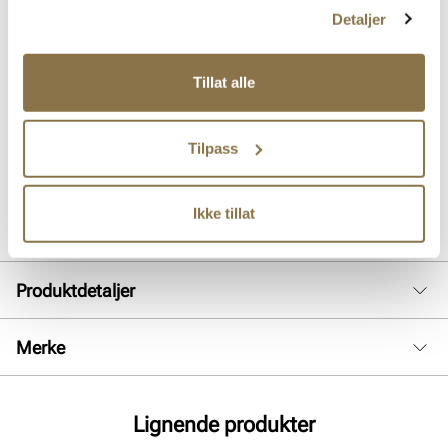
og komfortabel passform som former seg fint til foten, og
Detaljer
strikklissene er med på å forsterke denne funksjonen. I tillegg har
overdelen forsterkede partier som øker slitestyrken. Den forlengede,
formede og faste hælkappen gjør at innsteget er forbedret, og skoen
Tillat alle
er veldig enkel å ta på seg. Yttersålen er laget i EVA Phylon som er et
lett, mykt, responsivt og støtdempende materiale. Gummipartiene
under yttersålen gir et bedre grep og øker slitestyrken. Skoen egner
Tilpass
seg til de fleste aktiviteter!
Art. nr
35763014
Ikke tillat
Lev. art. nr
26V1346
Produktdetaljer
Overdel:
Textil
Merke
For:
Textil
Såle:
EVA såle
Lignende produkter