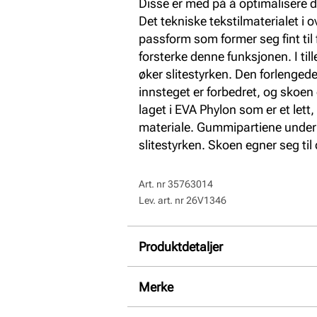
Disse er med på å optimalisere 
Det tekniske tekstilmaterialet i 
passform som former seg fint til 
forsterke denne funksjonen. I til
øker slitestyrken. Den forlenged
innsteget er forbedret, og skoen 
laget i EVA Phylon som er et let
materiale. Gummipartiene under y
slitestyrken. Skoen egner seg til d
Art. nr
35763014
Lev. art. nr
26V1346
Produktdetaljer
Overdel:
Textil
Merke
For:
Textil