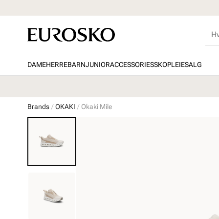
DAME
HERRE
BARN
JUNIOR
ACCESSORIES
SKOPLEIE
SALG
Brands
OKAKI
Okaki Mile