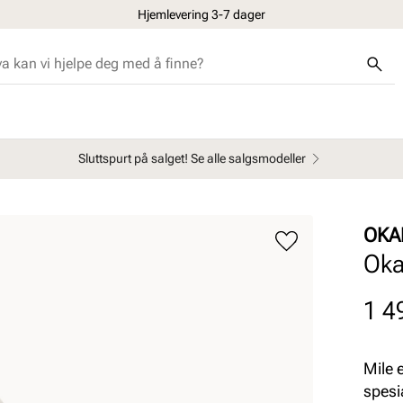
Hjemlevering 3-7 dager
Sluttspurt på salget! Se alle salgsmodeller
OKA
Oka
Pris
1 4
Mile 
spesi