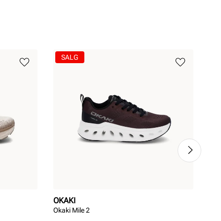
SALG
OKAKI
OK
Okaki Mile 2
Oka