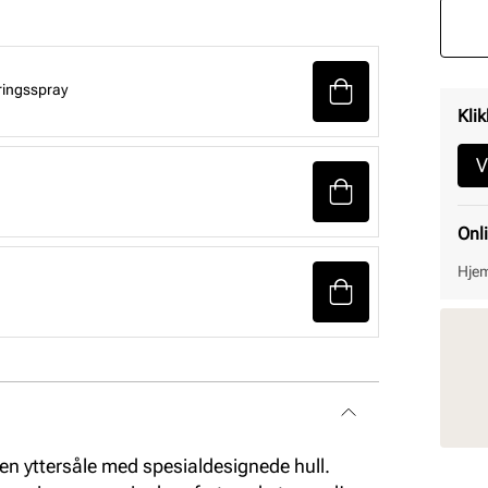
ringsspray
Klik
V
Onl
Hjem
en yttersåle med spesialdesignede hull.