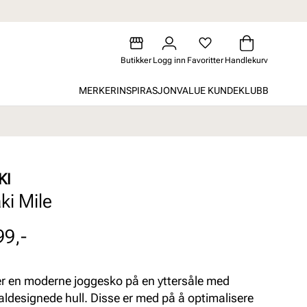
Butikker
Logg inn
Favoritter
Handlekurv
MERKER
INSPIRASJON
VALUE KUNDEKLUBB
KI
ki Mile
99,-
er en moderne joggesko på en yttersåle med
aldesignede hull. Disse er med på å optimalisere