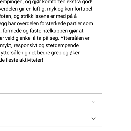
dempingen, og gjør komforten ekstra god!
overdelen gir en luftig, myk og komfortabel
foten, og strikklissene er med på å
legg har overdelen forsterkede partier som
e, formede og faste hælkappen gjør at
er veldig enkel å ta på seg. Yttersålen er
t, mykt, responsivt og støtdempende
ttersålen gir et bedre grep og øker
e fleste aktiviteter!