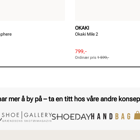
OKAKI
sphere
Okaki Mile 2
Rabattert
Ordinær
799,-
pris
pris
Ordinær pris
1 599,-
Pris
Pris
har mer å by på – ta en titt hos våre andre konsep