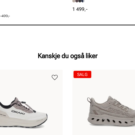
Pris
1 499,-
1 499,-
Kanskje du også liker
SALG