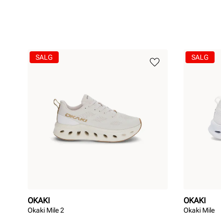
Såle:
EVA såle
SALG
SALG
OKAKI
OKAKI
Okaki Mile 2
Okaki Mile