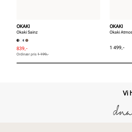
OKAKI
OKAKI
Okaki Sainz
Okaki Atmo
Pris
1 499,-
Rabattert
Ordinær
839,-
pris
pris
Ordinær pris
1 199,-
Pris
Pris
Vi 