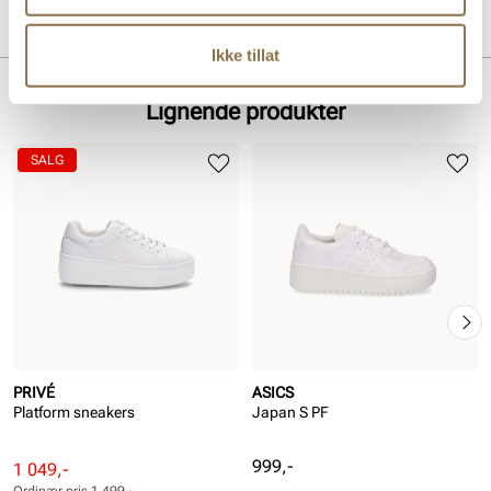
Overdel:
Glatt skinn, Syntetisk
Merke
For:
Textil
Ikke tillat
Såle:
Gummi
Lignende produkter
SALG
PRIVÉ
ASICS
Platform sneakers
Japan S PF
Pris
999,-
Rabattert
Ordinær
1 049,-