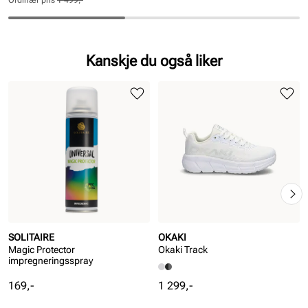
pris
pris
Ordinær pris
1 499,-
Pris
Pris
Kanskje du også liker
SOLITAIRE
OKAKI
Magic Protector
Okaki Track
impregneringsspray
Pris
Pris
169,-
1 299,-