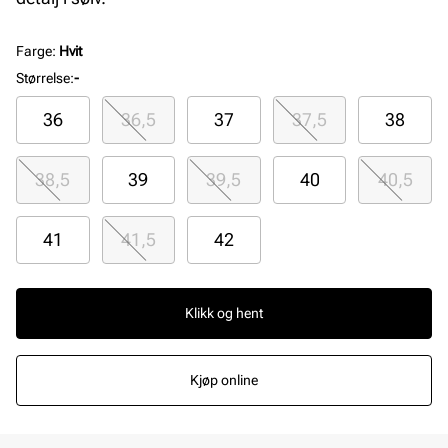
Farge
:
Hvit
Størrelse
:
-
36
36,5
37
37,5
38
38,5
39
39,5
40
40,5
41
41,5
42
Klikk og hent
Kjøp online