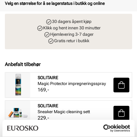
Velg en størrelse for å se lagerstatus i butikk og online
30 dagers åpent kjøp
Klikk og hent innen 30 minutter
Hjemlevering 3-7 dager
Gratis retur i butikk
Anbefalt tilbehør
SOLITAIRE
Magic Protector impregneringsspray
Pris
169,-
SOLITAIRE
Sneaker Magic cleaning sett
Pris
229,-
SOLITAIRE