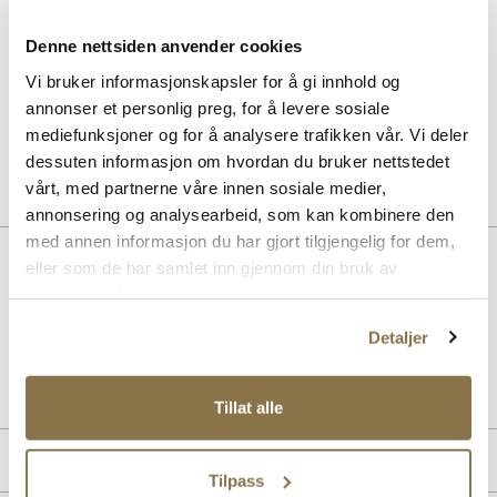
Multicolour cream - nøytral
Pris
99,-
Denne nettsiden anvender cookies
Vi bruker informasjonskapsler for å gi innhold og
SOLITAIRE
annonser et personlig preg, for å levere sosiale
Sneaker Magic White
Pris
99,-
mediefunksjoner og for å analysere trafikken vår. Vi deler
dessuten informasjon om hvordan du bruker nettstedet
vårt, med partnerne våre innen sosiale medier,
annonsering og analysearbeid, som kan kombinere den
med annen informasjon du har gjort tilgjengelig for dem,
Beskrivelse
eller som de har samlet inn gjennom din bruk av
tjenestene deres.
Trendy og populær platå sneakers til dame, logo detalj i sølv.
Detaljer
Art. nr
35647403
Lev. art. nr
397456
Tillat alle
Produktdetaljer
Tilpass