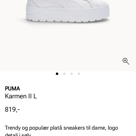
PUMA
Karmen II L
Pris
819,-
Trendy og populær platå sneakers til dame, logo
detalj i sølv.