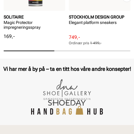
SOLITAIRE
STOCKHOLM DESIGN GROUP
Magic Protector
Elegant platform sneakers
impregneringsspray
Pris
169,-
Rabattert
Ordinær
749,-
pris
pris
Ordinær pris
1 499,-
Pris
Pris
Vi har mer å by på – ta en titt hos våre andre konsepter!