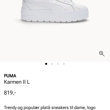
PUMA
Karmen II L
Pris
819,-
Trendy og populær platå sneakers til dame, logo