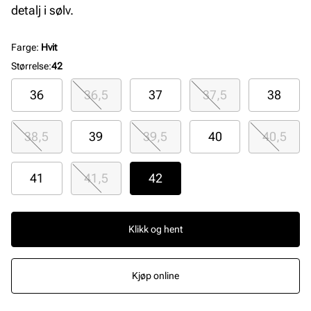
detalj i sølv.
Farge
:
Hvit
Størrelse
:
42
36
36,5
37
37,5
38
38,5
39
39,5
40
40,5
41
41,5
42
Klikk og hent
Kjøp online