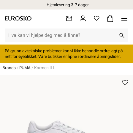
Hjemlevering 3-7 dager
På grunn av tekniske problemer kan vi ikke behandle ordre lagt på
nett for øyeblikket. Våre butikker er åpne i ordinære åpningstider.
Brands
PUMA
Karmen II L