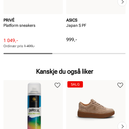
PRIVÉ
ASICS
Platform sneakers
Japan S PF
Pris
999,-
Rabattert
Ordinær
1 049,-
pris
pris
Ordinær pris
1 499,-
Pris
Pris
Kanskje du også liker
SALG