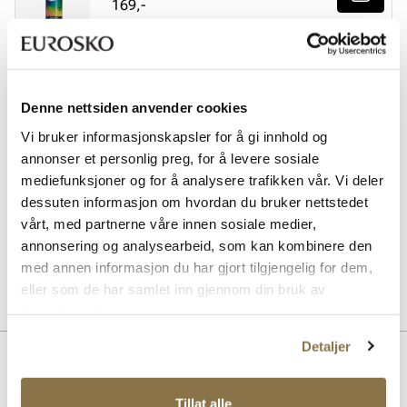
Pris
169,-
SOLITAIRE
Sneaker Magic cleaning sett
Pris
229,-
Denne nettsiden anvender cookies
Vi bruker informasjonskapsler for å gi innhold og
SOLITAIRE
Multicolour cream - nøytral
annonser et personlig preg, for å levere sosiale
Pris
99,-
mediefunksjoner og for å analysere trafikken vår. Vi deler
dessuten informasjon om hvordan du bruker nettstedet
SOLITAIRE
vårt, med partnerne våre innen sosiale medier,
Sneaker Magic White
annonsering og analysearbeid, som kan kombinere den
Pris
99,-
med annen informasjon du har gjort tilgjengelig for dem,
eller som de har samlet inn gjennom din bruk av
tjenestene deres.
Detaljer
Beskrivelse
Trendy og populær platå sneakers til dame, logo detalj i sølv.
Tillat alle