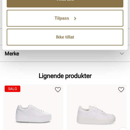
Art. nr
35647403
Tilpass
Lev. art. nr
397456
Produktdetaljer
Ikke tillat
Overdel:
Glatt skinn, Syntetisk
Merke
For:
Textil
Såle:
Gummi
Lignende produkter
SALG