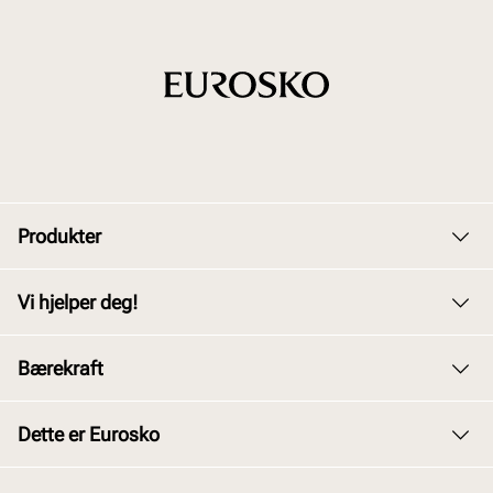
Produkter
Dame
Vi hjelper deg!
Herre
Kundeservice
Bærekraft
Barn
Bytte og retur
Junior
Vårt arbeid
Dette er Eurosko
Kjøpsbetingelser
Tilbehør
Våre policyer
Personvernerklæring
Om oss