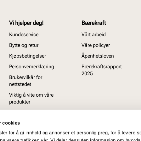
Vi hjelper deg!
Bærekraft
Kundeservice
Vårt arbeid
Bytte og retur
Våre policyer
Kjøpsbetingelser
Åpenhetsloven
Personvernerklæring
Bærekraftsrapport
2025
Brukervilkår for
nettstedet
Viktig å vite om våre
produkter
Ofte stilte spørsmål
r cookies
er for å gi innhold og annonser et personlig preg, for å levere s
nalysere trafikken vår. Vi deler dessuten informasjon om hvorda