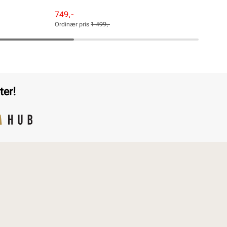
Pri
649
Rabattert
Ordinær
749,-
pris
pris
Ordinær pris
1 499,-
Pris
Pris
ter!