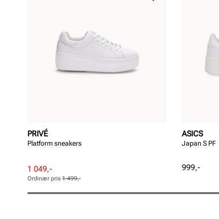
PRIVÉ
ASICS
Platform sneakers
Japan S PF
Pris
999,-
Rabattert
Ordinær
1 049,-
pris
pris
Ordinær pris
1 499,-
Pris
Pris