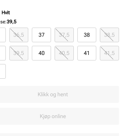
:
Hvit
lse
:
39,5
36,5
37
37,5
38
38,5
39,5
40
40,5
41
41,5
Klikk og hent
Kjøp online