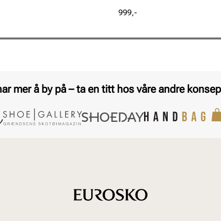
Pris
999,-
har mer å by på – ta en titt hos våre andre konsep