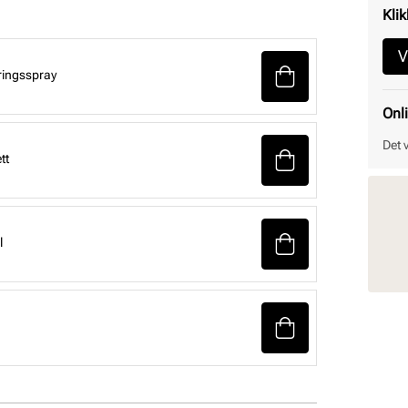
Klik
V
ringsspray
Onl
Det 
tt
l