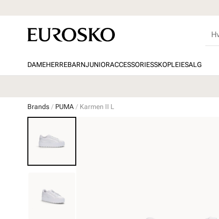
DAME
HERRE
BARN
JUNIOR
ACCESSORIES
SKOPLEIE
SALG
Brands
PUMA
Karmen II L