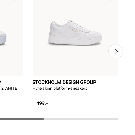
P
STOCKHOLM DESIGN GROUP
ST
12 WHITE
Hvite skinn platform-sneakers
Pla
Pris
1 499,-
Rab
Ord
999
pri
pri
Ordi
Pri
Pri