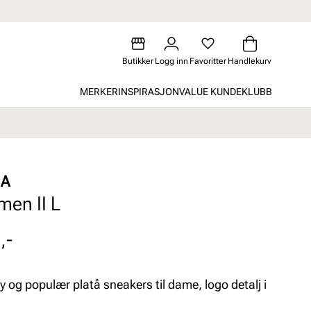
Butikker
Logg inn
Favoritter
Handlekurv
MERKER
INSPIRASJON
VALUE KUNDEKLUBB
A
men II L
,-
y og populær platå sneakers til dame, logo detalj i