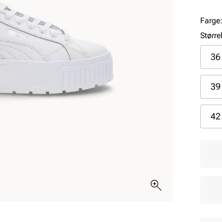
Farge
Større
36
39
42