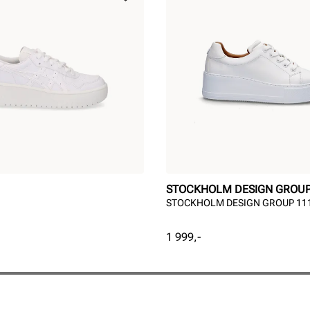
STOCKHOLM DESIGN GROU
STOCKHOLM DESIGN GROUP 11
Pris
1 999,-