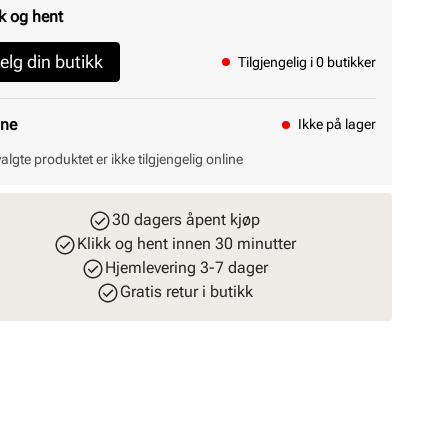
k og hent
elg din butikk
Tilgjengelig i 0 butikker
ine
Ikke på lager
valgte produktet er ikke tilgjengelig online
30 dagers åpent kjøp
Klikk og hent innen 30 minutter
Hjemlevering 3-7 dager
Gratis retur i butikk