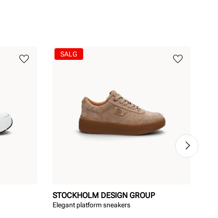
SALG
STOCKHOLM DESIGN GROUP
AD
Elegant platform sneakers
Gra