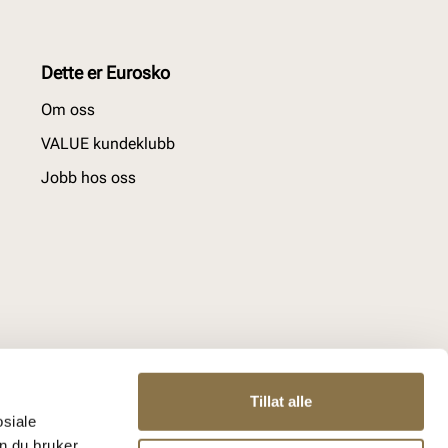
Dette er Eurosko
Om oss
VALUE kundeklubb
Jobb hos oss
Tillat alle
osiale
n du bruker