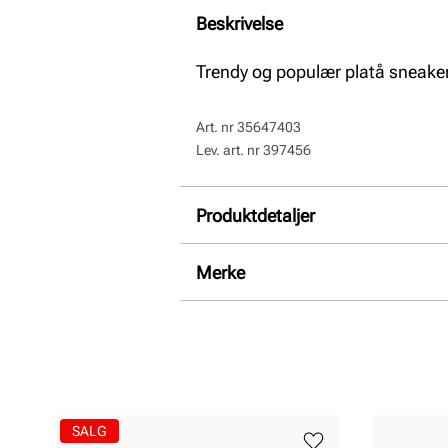
Beskrivelse
Trendy og populær platå sneakers 
Art. nr
35647403
Lev. art. nr
397456
Produktdetaljer
Overdel:
Glatt skinn, Syntetisk
Merke
For:
Textil
Såle:
Gummi
SALG