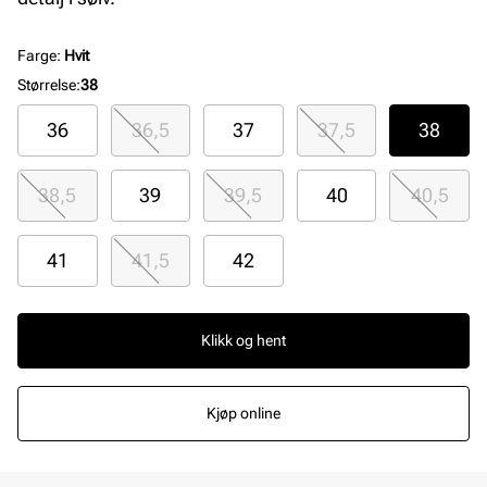
Farge
:
Hvit
Størrelse
:
38
36
36,5
37
37,5
38
38,5
39
39,5
40
40,5
41
41,5
42
Klikk og hent
Kjøp online