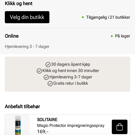
Klikk og hent
Velg din butikk
Tilgjengelig i 21 butikker
Online
På lager
Hjemlevering 3 - 7 dager
30 dagers åpent kjøp
Klikk og hent innen 30 minutter
Hjemlevering 3-7 dager
Gratis retur i butikk
Anbefalt tilbehør
SOLITAIRE
Magic Protector impregneringsspray
Pris
169,-