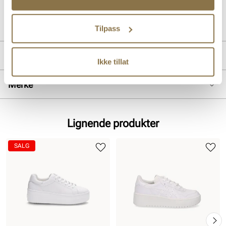
Art. nr
35647403
Lev. art. nr
397456
Tilpass
Produktdetaljer
Ikke tillat
Overdel:
Glatt skinn, Syntetisk
Merke
For:
Textil
Såle:
Gummi
Lignende produkter
SALG