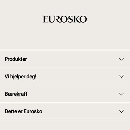
Produkter
Dame
Vi hjelper deg!
Herre
Kundeservice
Bærekraft
Barn
Bytte og retur
Junior
Vårt arbeid
Dette er Eurosko
Kjøpsbetingelser
Tilbehør
Våre policyer
Personvernerklæring
Om oss
Skopleie