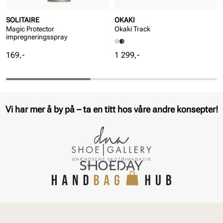
SOLITAIRE
OKAKI
Magic Protector
Okaki Track
impregneringsspray
Pris
Pris
169,-
1 299,-
Vi har mer å by på – ta en titt hos våre andre konsepter!