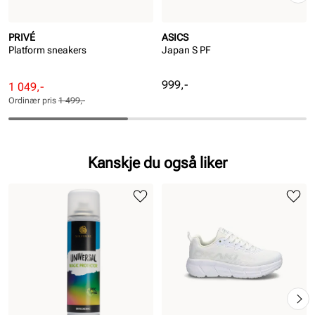
PRIVÉ
ASICS
Platform sneakers
Japan S PF
Pris
999,-
Rabattert
Ordinær
1 049,-
pris
pris
Ordinær pris
1 499,-
Pris
Pris
Kanskje du også liker