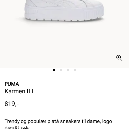
PUMA
Karmen II L
Pris
819,-
Trendy og populær platå sneakers til dame, logo
detalj i sølv.