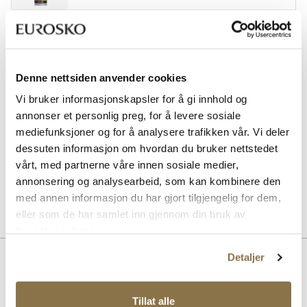
SOLITAIRE
Multicolour cream - nøytral
Pris
99,-
Denne nettsiden anvender cookies
SOLITAIRE
Vi bruker informasjonskapsler for å gi innhold og
Sneaker Magic cleaning sett
annonser et personlig preg, for å levere sosiale
Pris
229,-
mediefunksjoner og for å analysere trafikken vår. Vi deler
dessuten informasjon om hvordan du bruker nettstedet
SOLITAIRE
vårt, med partnerne våre innen sosiale medier,
Sneaker Magic White
Pris
99,-
annonsering og analysearbeid, som kan kombinere den
med annen informasjon du har gjort tilgjengelig for dem,
eller som de har samlet inn gjennom din bruk av
tjenestene deres.
Beskrivelse
Detaljer
Trendy og populær platå sneakers til dame, logo detalj i sølv.
Tillat alle