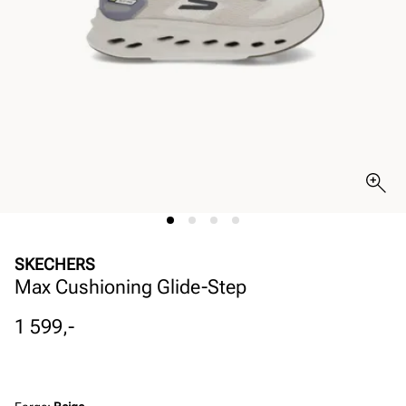
SKECHERS
Max Cushioning Glide-Step
Pris
1 599,-