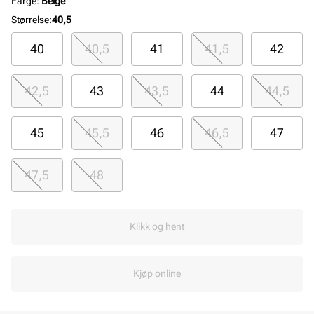
Farge
:
Beige
Størrelse
:
40,5
40
40,5
41
41,5
42
42,5
43
43,5
44
44,5
45
45,5
46
46,5
47
47,5
48
Klikk og hent
Kjøp online