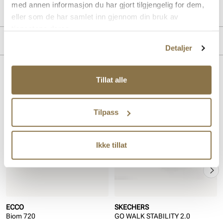
med annen informasjon du har gjort tilgjengelig for dem,
Lev. art. nr
220415
eller som de har samlet inn gjennom din bruk av
tjenestene deres.
Merke
Detaljer
Lignende produkter
Tillat alle
SALG
Tilpass
Ikke tillat
ECCO
SKECHERS
Biom 720
GO WALK STABILITY 2.0