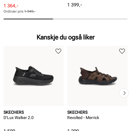
Pris
1 399,-
Rabattert
Ordinær
1 364,-
pris
pris
Ordinær pris
1 949,-
Pris
Pris
Kanskje du også liker
SKECHERS
SKECHERS
D'Lux Walker 2.0
Revolted - Merrick
Pris
Pris