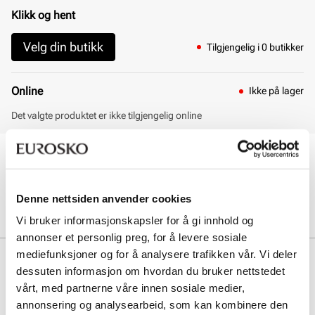
Klikk og hent
Velg din butikk
Tilgjengelig i 0 butikker
Online
Ikke på lager
Det valgte produktet er ikke tilgjengelig online
30 dagers åpent kjøp
Klikk og hent innen 30 minutter
Hjemlevering 3-7 dager
Denne nettsiden anvender cookies
Gratis retur i butikk
Vi bruker informasjonskapsler for å gi innhold og
annonser et personlig preg, for å levere sosiale
mediefunksjoner og for å analysere trafikken vår. Vi deler
Beskrivelse
dessuten informasjon om hvordan du bruker nettstedet
vårt, med partnerne våre innen sosiale medier,
annonsering og analysearbeid, som kan kombinere den
Art. nr
05763408