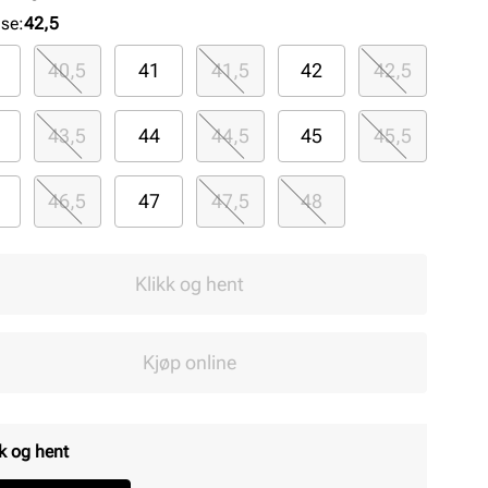
lse
:
42,5
40,5
41
41,5
42
42,5
43,5
44
44,5
45
45,5
46,5
47
47,5
48
Klikk og hent
Kjøp online
k og hent