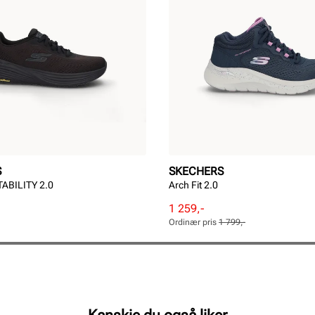
S
SKECHERS
ABILITY 2.0
Arch Fit 2.0
Rabattert
Ordinær
1 259,-
pris
pris
Ordinær pris
1 799,-
Pris
Pris