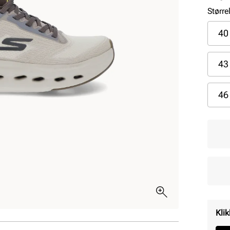
Større
40
43
46
Klik