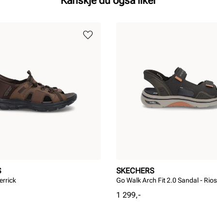
Kanskje du også liker
S
SKECHERS
errick
Go Walk Arch Fit 2.0 Sandal - Rios
Pris
1 299,-