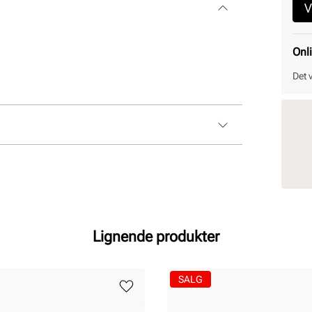
V
Onl
Det 
Lignende produkter
SALG