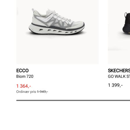
ECCO
SKECHER
Biom 720
GO WALK ST
Pris
1 399,-
Rabattert
Ordinær
1 364,-
pris
pris
Ordinær pris
1 949,-
Pris
Pris