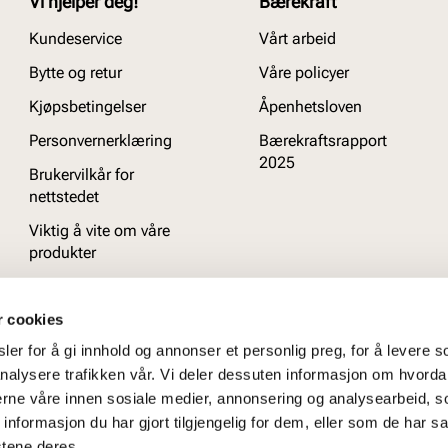
Vi hjelper deg!
Bærekraft
Kundeservice
Vårt arbeid
Bytte og retur
Våre policyer
Kjøpsbetingelser
Åpenhetsloven
Personvernerklæring
Bærekraftsrapport
2025
Brukervilkår for
nettstedet
Viktig å vite om våre
produkter
Ofte stilte spørsmål
r cookies
er for å gi innhold og annonser et personlig preg, for å levere s
nalysere trafikken vår. Vi deler dessuten informasjon om hvorda
nerne våre innen sosiale medier, annonsering og analysearbeid, 
formasjon du har gjort tilgjengelig for dem, eller som de har sa
stene deres.