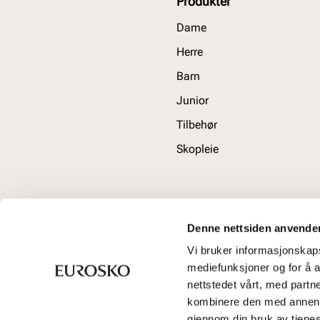
Produkter
Dame
Herre
Barn
Junior
Tilbehør
Skopleie
Denne nettsiden anvende
Vi bruker informasjonskapsl
mediefunksjoner og for å a
nettstedet vårt, med part
kombinere den med annen in
gjennom din bruk av tjene