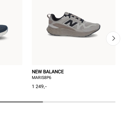
NEW BALANCE
SK
MARIS8P6
Sla
Pris
Pri
1 249,-
1 3