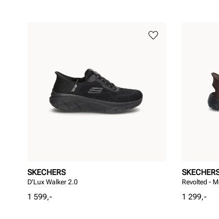
SKECHERS
SKECHER
D'Lux Walker 2.0
Revolted - M
Pris
Pris
1 599,-
1 299,-