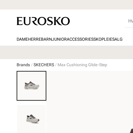
DAME
HERRE
BARN
JUNIOR
ACCESSORIES
SKOPLEIE
SALG
Brands
SKECHERS
Max Cushioning Glide-Step