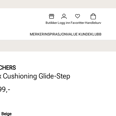
Butikker
Logg inn
Favoritter
Handlekurv
MERKER
INSPIRASJON
VALUE KUNDEKLUBB
CHERS
 Cushioning Glide-Step
99,-
:
Beige