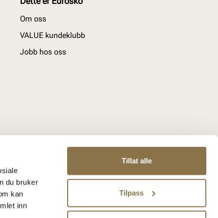
Dette er Eurosko
Om oss
VALUE kundeklubb
Jobb hos oss
Tillat alle
osiale
n du bruker
Tilpass
som kan
mlet inn