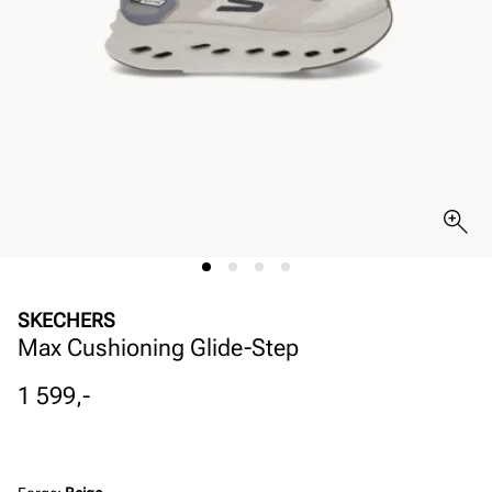
SKECHERS
Max Cushioning Glide-Step
Pris
1 599,-