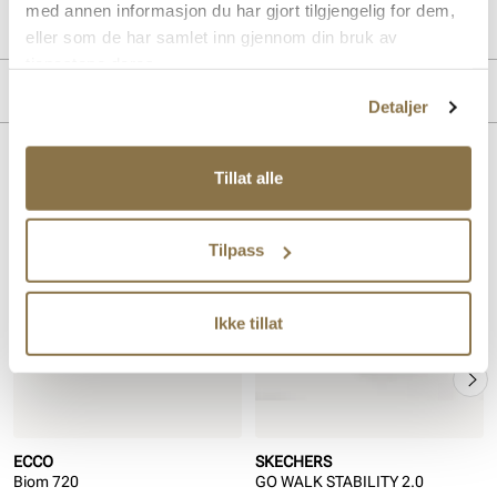
med annen informasjon du har gjort tilgjengelig for dem,
Lev. art. nr
220415
eller som de har samlet inn gjennom din bruk av
tjenestene deres.
Merke
Detaljer
Lignende produkter
Tillat alle
SALG
Tilpass
Ikke tillat
ECCO
SKECHERS
Biom 720
GO WALK STABILITY 2.0