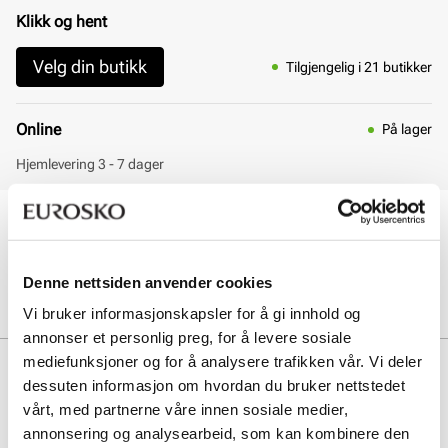
Klikk og hent
Velg din butikk
Tilgjengelig i 21 butikker
Online
På lager
Hjemlevering 3 - 7 dager
30 dagers åpent kjøp
Klikk og hent innen 30 minutter
Hjemlevering 3-7 dager
Denne nettsiden anvender cookies
Gratis retur i butikk
Vi bruker informasjonskapsler for å gi innhold og
annonser et personlig preg, for å levere sosiale
mediefunksjoner og for å analysere trafikken vår. Vi deler
Beskrivelse
dessuten informasjon om hvordan du bruker nettstedet
vårt, med partnerne våre innen sosiale medier,
annonsering og analysearbeid, som kan kombinere den
Art. nr
05763408