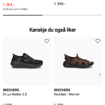
Pris
1 399,-
Rabattert
Ordinær
1 364,-
pris
pris
Ordinær pris
1 949,-
Pris
Pris
Kanskje du også liker
SKECHERS
SKECHERS
D'Lux Walker 2.0
Revolted - Merrick
Pris
Pris