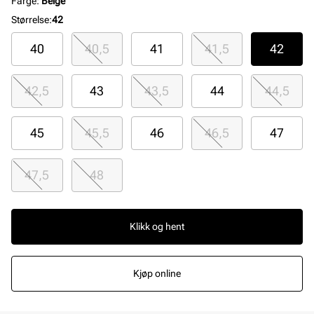
Farge
:
Beige
Størrelse
:
42
40
40,5
41
41,5
42
42,5
43
43,5
44
44,5
45
45,5
46
46,5
47
47,5
48
Klikk og hent
Kjøp online