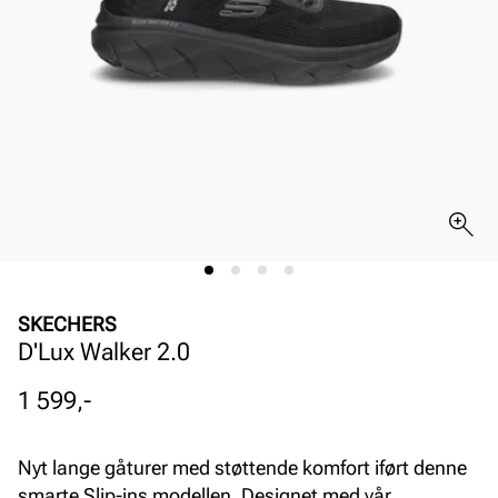
SKECHERS
D'Lux Walker 2.0
Pris
1 599,-
Nyt lange gåturer med støttende komfort iført denne
smarte Slip-ins modellen. Designet med vår