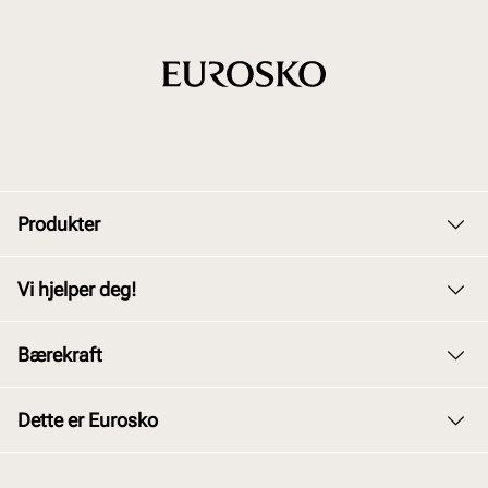
Produkter
Dame
Vi hjelper deg!
Herre
Kundeservice
Bærekraft
Barn
Bytte og retur
Junior
Vårt arbeid
Dette er Eurosko
Kjøpsbetingelser
Tilbehør
Våre policyer
Personvernerklæring
Om oss
Skopleie