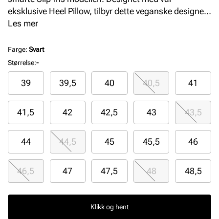
eksklusive Heel Pillow, tilbyr dette veganske designet
en komfortabel og myk overdel med elastiske bånd,
Les mer
en støttende mellomsåle og en Skechers Air-Cooled
Memory Foam komfort innersåle. Her får du en
Farge
:
Svart
Relaxed Fit passform som tilbyr god plass og
Størrelse
:
-
romslighet til din forfot
39
39,5
40
40,5
41
41,5
42
42,5
43
43,5
44
44,5
45
45,5
46
46,5
47
47,5
48
48,5
Klikk og hent