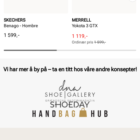
SKECHERS
MERRELL
Benago - Hombre
Yokota 3 GTX
Pris
1 599,-
Rabattert
Ordinær
1 119,-
pris
pris
Ordinær pris
1 599,-
Pris
Pris
Vi har mer å by på – ta en titt hos våre andre konsepter!