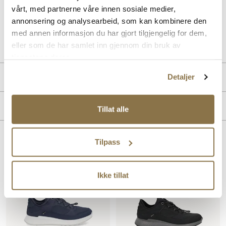
tilbyr god plass og romslighet til din forfot
vårt, med partnerne våre innen sosiale medier,
annonsering og analysearbeid, som kan kombinere den
med annen informasjon du har gjort tilgjengelig for dem,
Art. nr
02153400
Lev. art. nr
232446
eller som de har samlet inn gjennom din bruk av
tjenestene deres.
Produktdetaljer
Detaljer
Overdel:
Textil
Merke
Tillat alle
Såle:
Støtdempende
Tilpass
Lignende produkter
Ikke tillat