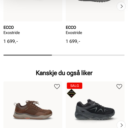
ECCO
ECCO
Exostride
Exostride
Pris
Pris
1 699,-
1 699,-
Kanskje du også liker
SALG