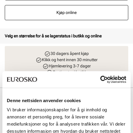
Kjøp online
Velg en størrelse for å se lagerstatus i butikk og online
30 dagers åpent kjøp
Klikk og hent innen 30 minutter
Hjemlevering 3-7 dager
Gratis retur i butikk
Beskrivelse
Denne nettsiden anvender cookies
Nyt lange gåturer med støttende komfort iført denne smarte Slip-ins
Vi bruker informasjonskapsler for å gi innhold og
modellen. Designet med vår eksklusive Heel Pillow, tilbyr dette
annonser et personlig preg, for å levere sosiale
veganske designet en komfortabel og myk overdel med elastiske
mediefunksjoner og for å analysere trafikken vår. Vi deler
bånd, en støttende mellomsåle og en Skechers Air-Cooled Memory
dessuten informasjon om hvordan du bruker nettstedet
Foam komfort innersåle. Her får du en Relaxed Fit passform som