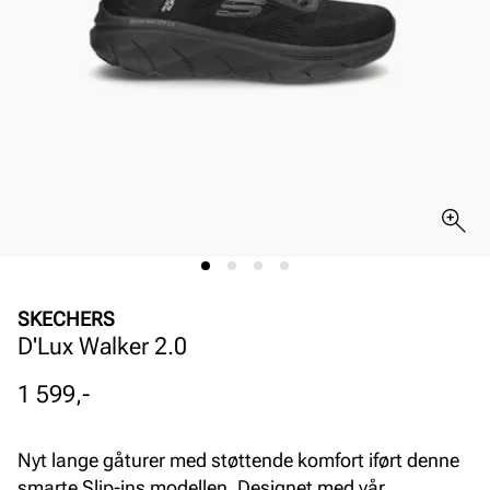
SKECHERS
D'Lux Walker 2.0
Pris
1 599,-
Nyt lange gåturer med støttende komfort iført denne
smarte Slip-ins modellen. Designet med vår