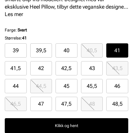
eksklusive Heel Pillow, tilbyr dette veganske designet
en komfortabel og myk overdel med elastiske bånd,
Les mer
en støttende mellomsåle og en Skechers Air-Cooled
Memory Foam komfort innersåle. Her får du en
Farge
:
Svart
Relaxed Fit passform som tilbyr god plass og
Størrelse
:
41
romslighet til din forfot
39
39,5
40
40,5
41
41,5
42
42,5
43
43,5
44
44,5
45
45,5
46
46,5
47
47,5
48
48,5
Klikk og hent