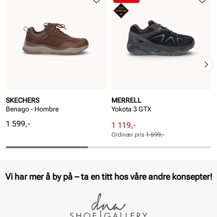
SKECHERS
MERRELL
Benago - Hombre
Yokota 3 GTX
Pris
1 599,-
Rabattert
Ordinær
1 119,-
pris
pris
Ordinær pris
1 599,-
Pris
Pris
Vi har mer å by på – ta en titt hos våre andre konsepter!