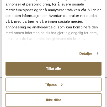
annonser et personlig preg, for å levere sosiale
Beskrivelse
mediefunksjoner og for å analysere trafikken vår. Vi deler
Nyt lange gåturer med støttende komfort iført denne smarte Slip-ins
dessuten informasjon om hvordan du bruker nettstedet
modellen. Designet med vår eksklusive Heel Pillow, tilbyr dette
vårt, med partnerne våre innen sosiale medier,
veganske designet en komfortabel og myk overdel med elastiske
annonsering og analysearbeid, som kan kombinere den
bånd, en støttende mellomsåle og en Skechers Air-Cooled Memory
Foam komfort innersåle. Her får du en Relaxed Fit passform som
med annen informasjon du har gjort tilgjengelig for dem,
tilbyr god plass og romslighet til din forfot
eller som de har samlet inn gjennom din bruk av
tjenestene deres.
Art. nr
02153400
Detaljer
Lev. art. nr
232446
Tillat alle
Produktdetaljer
Overdel:
Textil
Merke
Tilpass
Såle:
Støtdempende
Ikke tillat
Lignende produkter