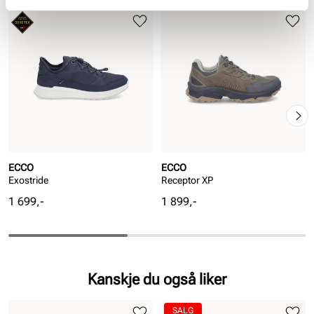
ECCO
ECCO
Exostride
Receptor XP
Pris
Pris
1 699,-
1 899,-
Kanskje du også liker
SALG