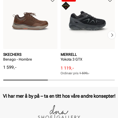
SKECHERS
MERRELL
Benago - Hombre
Yokota 3 GTX
Pris
1 599,-
Rabattert
Ordinær
1 119,-
pris
pris
Ordinær pris
1 599,-
Pris
Pris
Vi har mer å by på – ta en titt hos våre andre konsepter!