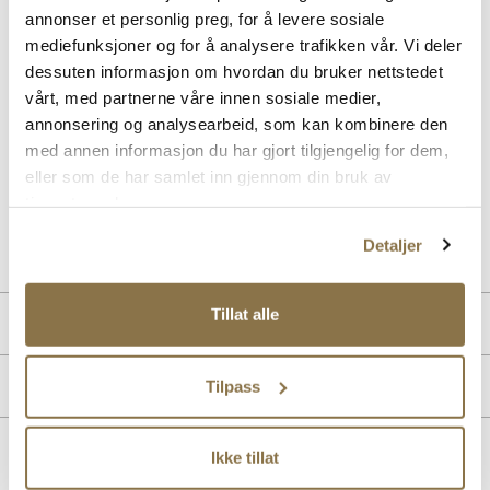
annonser et personlig preg, for å levere sosiale
Beskrivelse
mediefunksjoner og for å analysere trafikken vår. Vi deler
Nyt lange gåturer med støttende komfort iført denne smarte Slip-ins
dessuten informasjon om hvordan du bruker nettstedet
modellen. Designet med vår eksklusive Heel Pillow, tilbyr dette
vårt, med partnerne våre innen sosiale medier,
veganske designet en komfortabel og myk overdel med elastiske
annonsering og analysearbeid, som kan kombinere den
bånd, en støttende mellomsåle og en Skechers Air-Cooled Memory
Foam komfort innersåle. Her får du en Relaxed Fit passform som
med annen informasjon du har gjort tilgjengelig for dem,
tilbyr god plass og romslighet til din forfot
eller som de har samlet inn gjennom din bruk av
tjenestene deres.
Art. nr
02153400
Detaljer
Lev. art. nr
232446
Tillat alle
Produktdetaljer
Overdel:
Textil
Merke
Tilpass
Såle:
Støtdempende
Ikke tillat
Lignende produkter