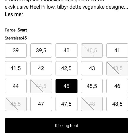
eksklusive Heel Pillow, tilbyr dette veganske designet
en komfortabel og myk overdel med elastiske bånd,
Les mer
en støttende mellomsåle og en Skechers Air-Cooled
Memory Foam komfort innersåle. Her får du en
Farge
:
Svart
Relaxed Fit passform som tilbyr god plass og
Størrelse
:
45
romslighet til din forfot
39
39,5
40
40,5
41
41,5
42
42,5
43
43,5
44
44,5
45
45,5
46
46,5
47
47,5
48
48,5
Klikk og hent