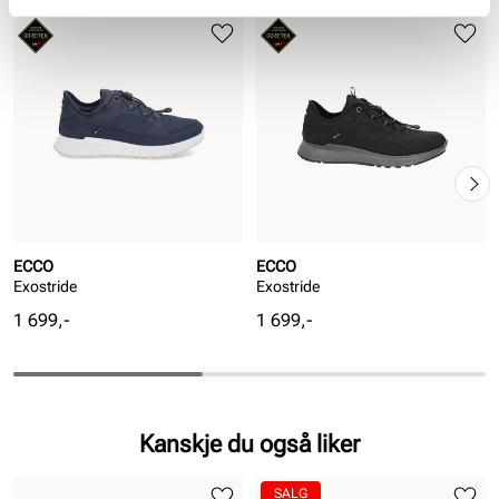
ECCO
ECCO
Exostride
Exostride
Pris
Pris
1 699,-
1 699,-
Kanskje du også liker
SALG