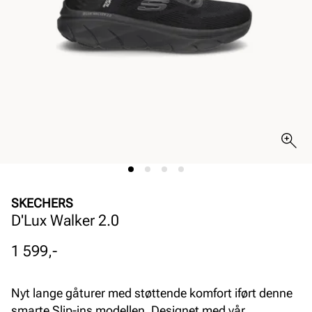
SKECHERS
D'Lux Walker 2.0
Pris
1 599,-
Nyt lange gåturer med støttende komfort iført denne
smarte Slip-ins modellen. Designet med vår