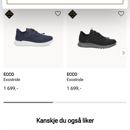
ECCO
ECCO
Exostride
Exostride
Pris
Pris
1 699,-
1 699,-
Kanskje du også liker