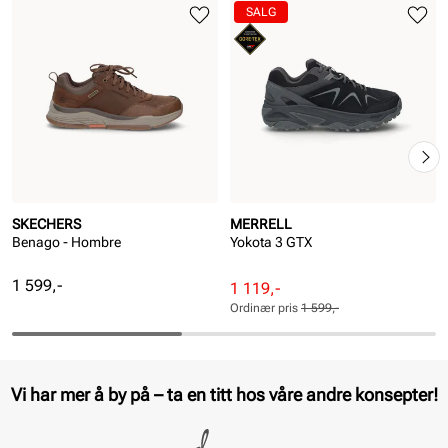
SALG
SKECHERS
MERRELL
Benago - Hombre
Yokota 3 GTX
Pris
1 599,-
Rabattert
Ordinær
1 119,-
pris
pris
Ordinær pris
1 599,-
Pris
Pris
Vi har mer å by på – ta en titt hos våre andre konsepter!