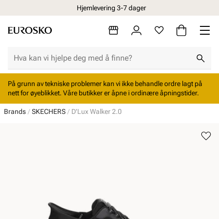
Hjemlevering 3-7 dager
På grunn av tekniske problemer kan vi ikke behandle ordre lagt på
nett for øyeblikket. Våre butikker er åpne i ordinære åpningstider.
Brands
SKECHERS
D'Lux Walker 2.0