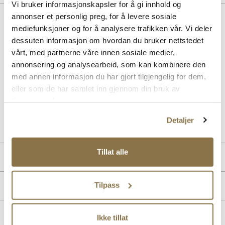
Vi bruker informasjonskapsler for å gi innhold og
annonser et personlig preg, for å levere sosiale
Beskrivelse
mediefunksjoner og for å analysere trafikken vår. Vi deler
Nyt lange gåturer med støttende komfort iført denne smarte Slip-ins
dessuten informasjon om hvordan du bruker nettstedet
modellen. Designet med vår eksklusive Heel Pillow, tilbyr dette
vårt, med partnerne våre innen sosiale medier,
veganske designet en komfortabel og myk overdel med elastiske
annonsering og analysearbeid, som kan kombinere den
bånd, en støttende mellomsåle og en Skechers Air-Cooled Memory
med annen informasjon du har gjort tilgjengelig for dem,
Foam komfort innersåle. Her får du en Relaxed Fit passform som
tilbyr god plass og romslighet til din forfot
eller som de har samlet inn gjennom din bruk av
tjenestene deres.
Art. nr
02153400
Detaljer
Lev. art. nr
232446
Tillat alle
Produktdetaljer
Overdel:
Textil
Tilpass
Merke
Såle:
Støtdempende
Ikke tillat
Lignende produkter