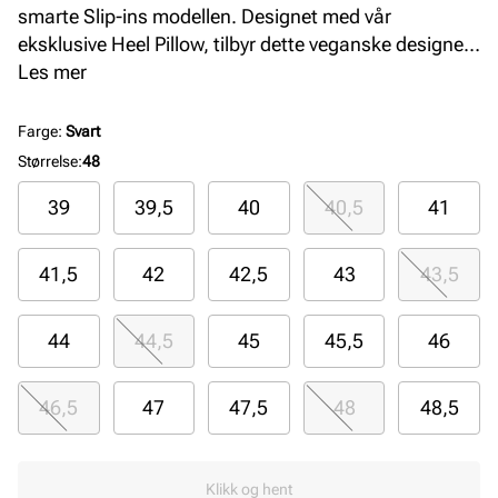
smarte Slip-ins modellen. Designet med vår
eksklusive Heel Pillow, tilbyr dette veganske designet
en komfortabel og myk overdel med elastiske bånd,
Les mer
en støttende mellomsåle og en Skechers Air-Cooled
Memory Foam komfort innersåle. Her får du en
Farge
:
Svart
Relaxed Fit passform som tilbyr god plass og
Størrelse
:
48
romslighet til din forfot
39
39,5
40
40,5
41
41,5
42
42,5
43
43,5
44
44,5
45
45,5
46
46,5
47
47,5
48
48,5
Klikk og hent