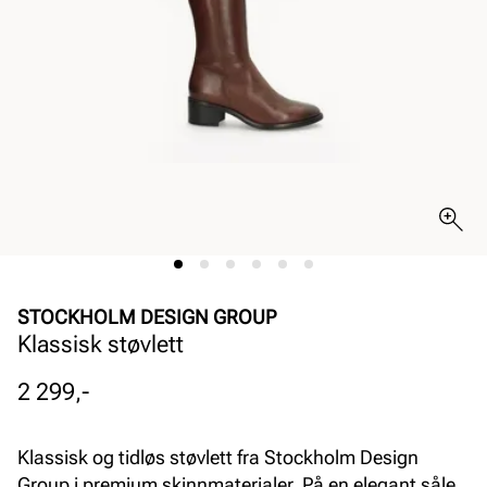
STOCKHOLM DESIGN GROUP
Klassisk støvlett
Pris
2 299,-
Klassisk og tidløs støvlett fra Stockholm Design
Group i premium skinnmaterialer. På en elegant såle