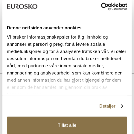
SOLITAIRE
Sneaker Magic cleaning sett
Pris
229,-
Denne nettsiden anvender cookies
Vi bruker informasjonskapsler for å gi innhold og
SOLITAIRE
Multicolour cream - nøytral
annonser et personlig preg, for å levere sosiale
Pris
99,-
mediefunksjoner og for å analysere trafikken vår. Vi deler
dessuten informasjon om hvordan du bruker nettstedet
vårt, med partnerne våre innen sosiale medier,
annonsering og analysearbeid, som kan kombinere den
med annen informasjon du har gjort tilgjengelig for dem,
Beskrivelse
eller som de har samlet inn gjennom din bruk av
tjenestene deres.
Klassisk og tidløs støvlett fra Stockholm Design Group i premium
skinnmaterialer. På en elegant såle med en nett hæl kan denne
pyntes opp og ned til både hverdag og fest. En tidløs klassiker med
Detaljer
praktisk glidelås på innsiden. Denne kommer i sort og brunt skinn.
Tillat alle
Art. nr
51257002