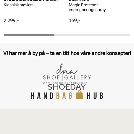
Klassisk støvlett
Magic Protector
impregneringsspray
Pris
Pris
2 299,-
169,-
Vi har mer å by på – ta en titt hos våre andre konsepter!