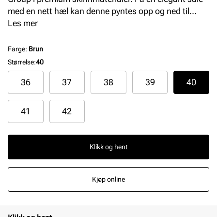
med en nett hæl kan denne pyntes opp og ned til
både hverdag og fest. En tidløs klassiker med
Les mer
praktisk glidelås på innsiden. Denne kommer i sort og
brunt skinn.
Farge
:
Brun
Størrelse
:
40
36
37
38
39
40
41
42
Klikk og hent
Kjøp online