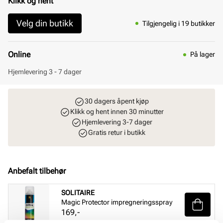
Klikk og hent
Velg din butikk
Tilgjengelig i 19 butikker
Online
På lager
Hjemlevering 3 - 7 dager
30 dagers åpent kjøp
Klikk og hent innen 30 minutter
Hjemlevering 3-7 dager
Gratis retur i butikk
Anbefalt tilbehør
SOLITAIRE
Magic Protector impregneringsspray
Pris
169,-