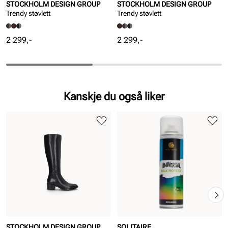
STOCKHOLM DESIGN GROUP
STOCKHOLM DESIGN GROUP
Trendy støvlett
Trendy støvlett
Pris
Pris
2 299,-
2 299,-
Kanskje du også liker
STOCKHOLM DESIGN GROUP
SOLITAIRE