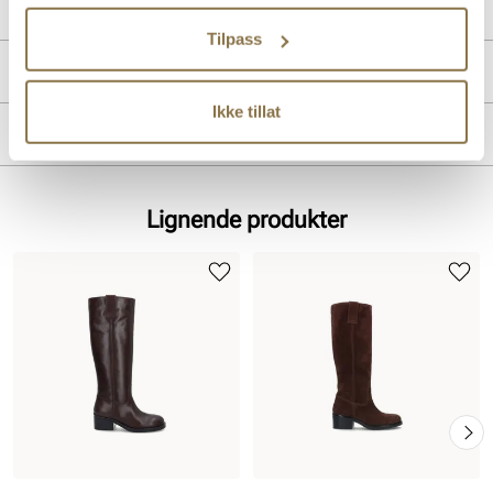
Lev. art. nr
25H1125
Tilpass
Produktdetaljer
Ikke tillat
Overdel:
Skinn
Merke
For:
Textil
Innersåle:
Textil
Såle:
Syntet/Gummi
Lignende produkter