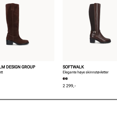
LM DESIGN GROUP
SOFTWALK
tt
Elegante høye skinnstøvletter
Pris
2 299,-