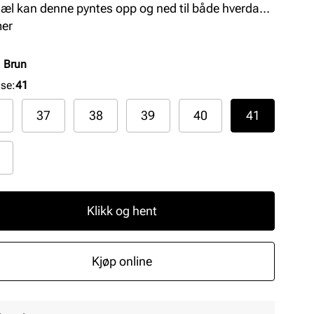
hæl kan denne pyntes opp og ned til både hverdag
st. En tidløs klassiker med praktisk glidelås på
mer
den. Denne kommer i sort og brunt skinn.
:
Brun
lse
:
41
37
38
39
40
41
Klikk og hent
Kjøp online