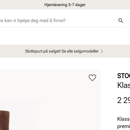
Hjemlevering 3-7 dager
Sluttspurt på salget! Se alle salgsmodeller
STO
Klas
Pris
2 2
Klass
premi