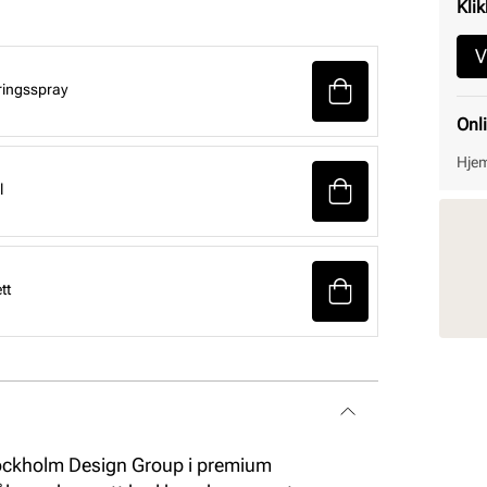
Klik
V
ringsspray
Onl
Hjem
l
tt
Stockholm Design Group i premium