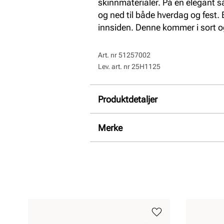
skinnmaterialer. På en elegant 
og ned til både hverdag og fest. 
innsiden. Denne kommer i sort o
Art. nr
51257002
Lev. art. nr
25H1125
Produktdetaljer
Overdel:
Skinn
Merke
For:
Textil
Innersåle:
Textil
Såle:
Syntet/Gummi