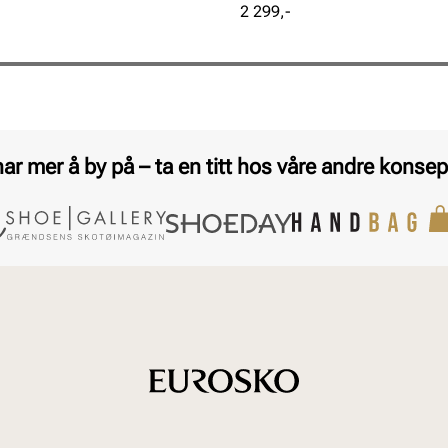
Pris
2 299,-
har mer å by på – ta en titt hos våre andre konsep