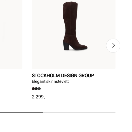
STOCKHOLM DESIGN GROUP
ST
Elegant skinnstøvlett
Tren
Pris
Pri
2 299,-
2 2