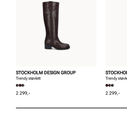
STOCKHOLM DESIGN GROUP
STOCKHO
Trendy støvlett
Trendy støvle
Pris
Pris
2 299,-
2 299,-