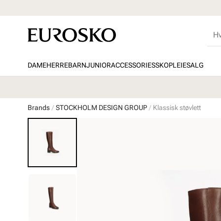
DAME
HERRE
BARN
JUNIOR
ACCESSORIES
SKOPLEIE
SALG
Brands
STOCKHOLM DESIGN GROUP
Klassisk støvlett