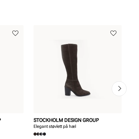
P
STOCKHOLM DESIGN GROUP
ST
Elegant støvlett på hæl
Tre