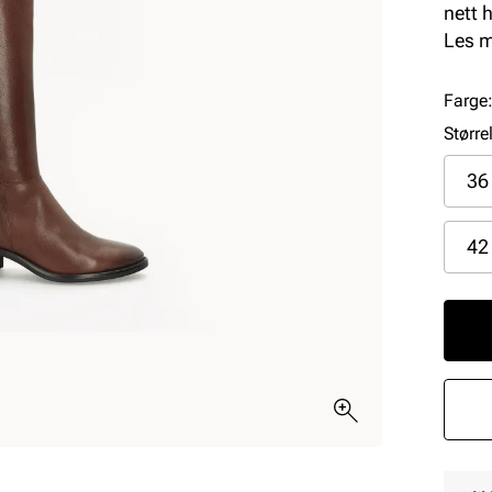
nett 
og fe
Les 
innsi
Farge
Større
36
42