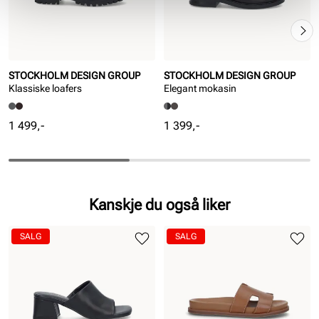
STOCKHOLM DESIGN GROUP
STOCKHOLM DESIGN GROUP
Klassiske loafers
Elegant mokasin
Pris
Pris
1 499,-
1 399,-
Kanskje du også liker
SALG
SALG