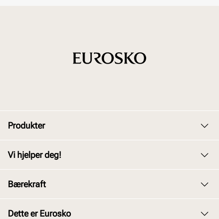
Produkter
Dame
Vi hjelper deg!
Herre
Kundeservice
Bærekraft
Barn
Bytte og retur
Junior
Vårt arbeid
Dette er Eurosko
Kjøpsbetingelser