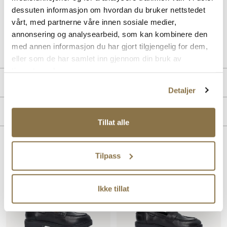
kvalitetsmaterialer, vil disse loafersene raskt bli en favoritt i din
dessuten informasjon om hvordan du bruker nettstedet
skosamling.
vårt, med partnerne våre innen sosiale medier,
annonsering og analysearbeid, som kan kombinere den
Art. nr
33167005
med annen informasjon du har gjort tilgjengelig for dem,
Lev. art. nr
26H1127
eller som de har samlet inn gjennom din bruk av
tjenestene deres.
Produktdetaljer
Detaljer
Overdel:
Skinn
Merke
For:
Skinn
Tillat alle
Såle:
Gummi
Lignende produkter
Tilpass
Ikke tillat