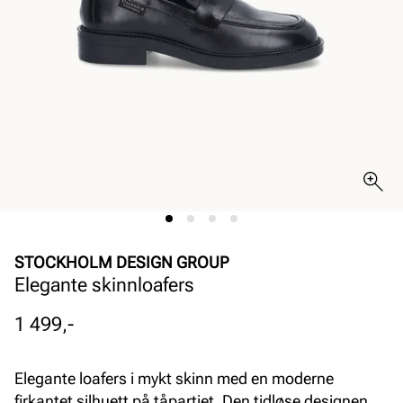
STOCKHOLM DESIGN GROUP
Elegante skinnloafers
Pris
1 499,-
Elegante loafers i mykt skinn med en moderne
firkantet silhuett på tåpartiet. Den tidløse designen