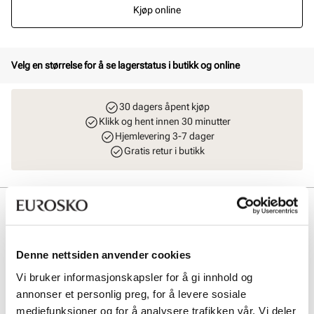
Kjøp online
Velg en størrelse for å se lagerstatus i butikk og online
30 dagers åpent kjøp
Klikk og hent innen 30 minutter
Hjemlevering 3-7 dager
Gratis retur i butikk
Beskrivelse
Elegante loafers i mykt skinn med en moderne firkantet silhuett på
tåpartiet. Den tidløse designen kombinerer komfort med et sofistikert
Denne nettsiden anvender cookies
uttrykk, mens den fleksible gummisålen gir godt komfort og
stabilitet. Disse skoene er ideelle for både hverdagsbruk og mer
Vi bruker informasjonskapsler for å gi innhold og
formelle anledninger, og tilfører et klassisk og moderne preg til
annonser et personlig preg, for å levere sosiale
enhver garderobe. Med en behagelig passform og
mediefunksjoner og for å analysere trafikken vår. Vi deler