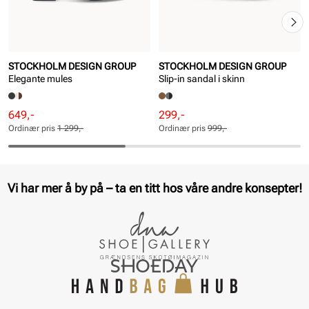
STOCKHOLM DESIGN GROUP
STOCKHOLM DESIGN GROUP
Elegante mules
Slip-in sandal i skinn
Rabattert
Ordinær
Rabattert
Ordinær
649,-
299,-
pris
pris
pris
pris
Ordinær pris
1 299,-
Ordinær pris
999,-
Pris
Pris
Pris
Pris
Vi har mer å by på – ta en titt hos våre andre konsepter!