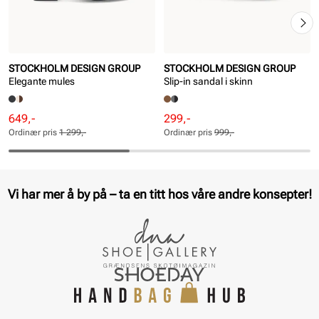
STOCKHOLM DESIGN GROUP
STOCKHOLM DESIGN GROUP
Elegante mules
Slip-in sandal i skinn
Rabattert
Ordinær
Rabattert
Ordinær
649,-
299,-
pris
pris
pris
pris
Ordinær pris
1 299,-
Ordinær pris
999,-
Pris
Pris
Pris
Pris
Vi har mer å by på – ta en titt hos våre andre konsepter!