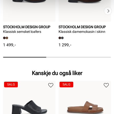
STOCKHOLM DESIGN GROUP
STOCKHOLM DESIGN GROUP
Klassisk semsket loafers
Klassisk damemokasin i skinn
Pris
Pris
1 499,-
1 299,-
Kanskje du også liker
SALG
SALG