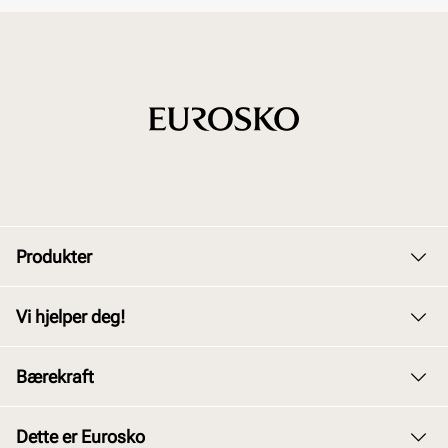
Produkter
Dame
Vi hjelper deg!
Herre
Kundeservice
Bærekraft
Barn
Bytte og retur
Junior
Vårt arbeid
Dette er Eurosko
Kjøpsbetingelser