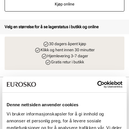
Kjøp online
Velg en størrelse for å se lagerstatus i butikk og online
30 dagers åpent kjøp
Klikk og hent innen 30 minutter
Hjemlevering 3-7 dager
Gratis retur i butikk
Beskrivelse
Elegante loafers i mykt skinn med en moderne firkantet silhuett på
tåpartiet. Den tidløse designen kombinerer komfort med et sofistikert
Denne nettsiden anvender cookies
uttrykk, mens den fleksible gummisålen gir godt komfort og
stabilitet. Disse skoene er ideelle for både hverdagsbruk og mer
Vi bruker informasjonskapsler for å gi innhold og
formelle anledninger, og tilfører et klassisk og moderne preg til
annonser et personlig preg, for å levere sosiale
enhver garderobe. Med en behagelig passform og
mediefunksjoner og for å analysere trafikken vår. Vi deler