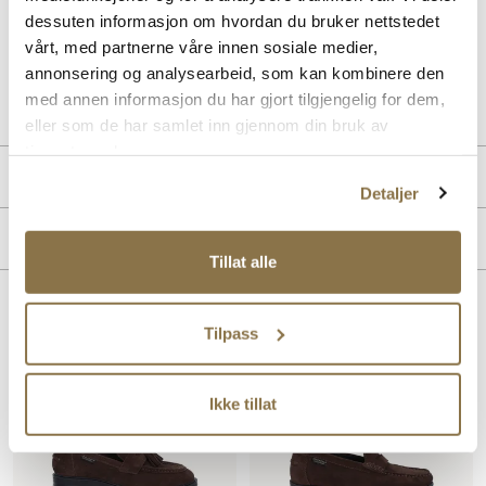
kvalitetsmaterialer, vil disse loafersene raskt bli en favoritt i din
dessuten informasjon om hvordan du bruker nettstedet
skosamling.
vårt, med partnerne våre innen sosiale medier,
annonsering og analysearbeid, som kan kombinere den
Art. nr
33267006
med annen informasjon du har gjort tilgjengelig for dem,
Lev. art. nr
26H1127
eller som de har samlet inn gjennom din bruk av
tjenestene deres.
Produktdetaljer
Detaljer
Overdel:
Skinn
Merke
For:
Skinn
Tillat alle
Såle:
Gummi
Lignende produkter
Tilpass
Ikke tillat