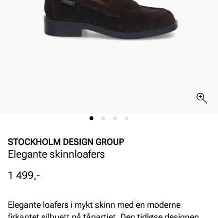
STOCKHOLM DESIGN GROUP
Elegante skinnloafers
Pris
1 499,-
Elegante loafers i mykt skinn med en moderne
firkantet silhuett på tåpartiet. Den tidløse designen