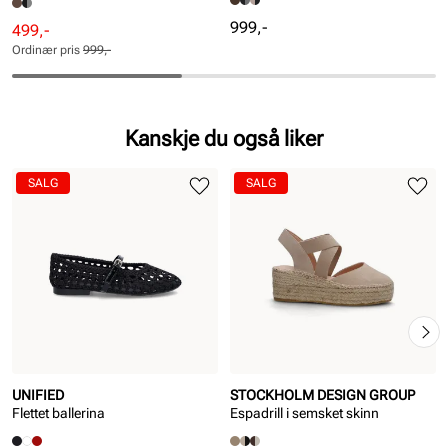
Pris
999,-
Rabattert
Ordinær
499,-
pris
pris
Ordinær pris
999,-
Pris
Pris
Kanskje du også liker
SALG
SALG
UNIFIED
STOCKHOLM DESIGN GROUP
Flettet ballerina
Espadrill i semsket skinn