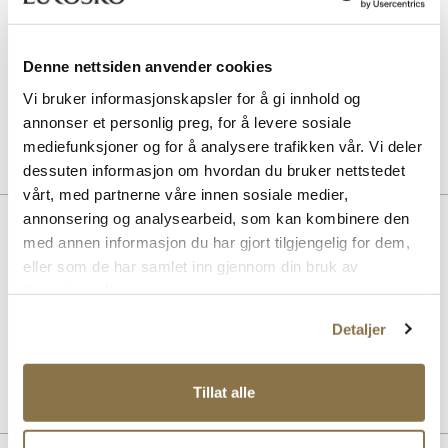
Pris
99,-
Denne nettsiden anvender cookies
SOLITAIRE
Combi Care Foam skovask
Vi bruker informasjonskapsler for å gi innhold og
Pris
99,-
annonser et personlig preg, for å levere sosiale
mediefunksjoner og for å analysere trafikken vår. Vi deler
dessuten informasjon om hvordan du bruker nettstedet
vårt, med partnerne våre innen sosiale medier,
annonsering og analysearbeid, som kan kombinere den
Beskrivelse
med annen informasjon du har gjort tilgjengelig for dem,
Klassisk og komfortabel ballerina med en stilren silhuett fra
eller som de har samlet inn gjennom din bruk av
Stockholm Design Group. High-cut ballerina med myke premium
tjenestene deres.
skinnmaterialer både innvendig og utvendig, som sammen med en
komfortabel og fleksibel såle sørger for topp komfort hele dagen.
Detaljer
Art. nr
31263002
Tillat alle
Lev. art. nr
26V1137