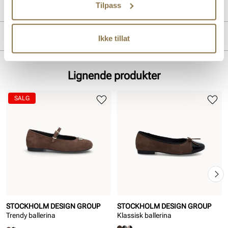
Tilpass
Produktdetaljer
Overdel:
Semsket skinn
Merke
Ikke tillat
For:
Skinn
Såle:
Gummi
Lignende produkter
SALG
STOCKHOLM DESIGN GROUP
STOCKHOLM DESIGN GROUP
Trendy ballerina
Klassisk ballerina