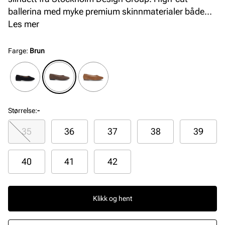
ballerina med myke premium skinnmaterialer både
innvendig og utvendig, som sammen med en
Les mer
komfortabel og fleksibel såle sørger for topp komfort
hele dagen.
Farge
:
Brun
Størrelse
:
-
35
36
37
38
39
40
41
42
Klikk og hent