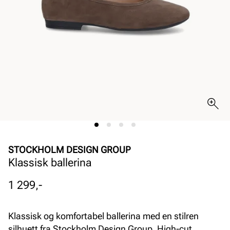
STOCKHOLM DESIGN GROUP
Klassisk ballerina
Pris
1 299,-
Klassisk og komfortabel ballerina med en stilren
silhuett fra Stockholm Design Group. High-cut