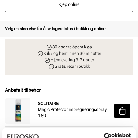
Kjøp online
Velg en størrelse for å se lagerstatus i butikk og online
30 dagers åpent kjøp
Klikk og hent innen 30 minutter
Hjemlevering 3-7 dager
Gratis retur i butikk
Anbefalt tilbehør
SOLITAIRE
Magic Protector impregneringsspray
Pris
169,-
SOLITAIRE
Suede & nubuck renovator - Nøytral