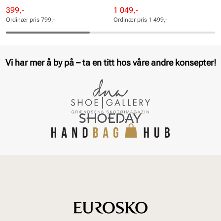
Rabattert
Ordinær
Rabattert
Ordinær
399,-
1 049,-
pris
pris
pris
pris
Ordinær pris
799,-
Ordinær pris
1 499,-
Pris
Pris
Pris
Pris
Vi har mer å by på – ta en titt hos våre andre konsepter!