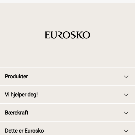
Produkter
Dame
Vi hjelper deg!
Herre
Kundeservice
Bærekraft
Barn
Bytte og retur
Junior
Vårt arbeid
Dette er Eurosko
Kjøpsbetingelser