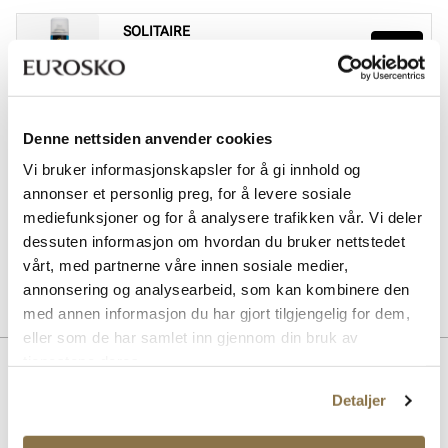
SOLITAIRE
Magic Protector impregneringsspray
Pris
169,-
SOLITAIRE
Denne nettsiden anvender cookies
Suede & nubuck renovator - Nøytral
Pris
99,-
Vi bruker informasjonskapsler for å gi innhold og
annonser et personlig preg, for å levere sosiale
SOLITAIRE
mediefunksjoner og for å analysere trafikken vår. Vi deler
Combi Care Foam skovask
dessuten informasjon om hvordan du bruker nettstedet
Pris
99,-
vårt, med partnerne våre innen sosiale medier,
annonsering og analysearbeid, som kan kombinere den
med annen informasjon du har gjort tilgjengelig for dem,
eller som de har samlet inn gjennom din bruk av
tjenestene deres.
Beskrivelse
Detaljer
Klassisk og komfortabel ballerina med en stilren silhuett fra
Stockholm Design Group. High-cut ballerina med myke premium
skinnmaterialer både innvendig og utvendig, som sammen med en