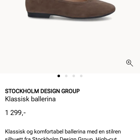
STOCKHOLM DESIGN GROUP
Klassisk ballerina
Pris
1 299,-
Klassisk og komfortabel ballerina med en stilren
silhuett fra Stockholm Design Group. High-cut