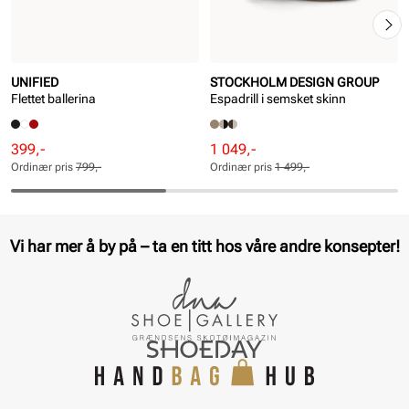
UNIFIED
STOCKHOLM DESIGN GROUP
Flettet ballerina
Espadrill i semsket skinn
Rabattert
Ordinær
Rabattert
Ordinær
399,-
1 049,-
pris
pris
pris
pris
Ordinær pris
799,-
Ordinær pris
1 499,-
Pris
Pris
Pris
Pris
Vi har mer å by på – ta en titt hos våre andre konsepter!