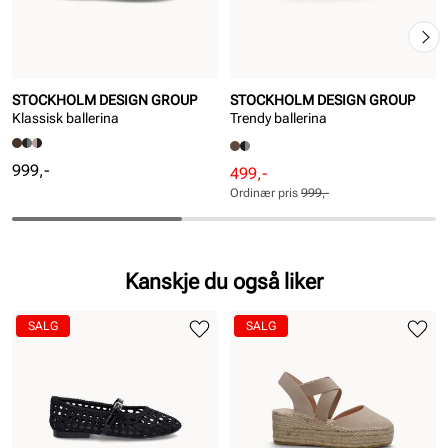
STOCKHOLM DESIGN GROUP
STOCKHOLM DESIGN GROUP
Klassisk ballerina
Trendy ballerina
Pris
999,-
Rabattert
Ordinær
499,-
pris
pris
Ordinær pris
999,-
Pris
Pris
Kanskje du også liker
SALG
SALG