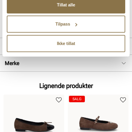
Tillat alle
komfortabel og fleksibel såle sørger for topp komfort hele dagen.
Art. nr
31263002
Tilpass
Lev. art. nr
26V1137
Ikke tillat
Produktdetaljer
Overdel:
Semsket skinn
Merke
For:
Skinn
Såle:
Gummi
Lignende produkter
SALG