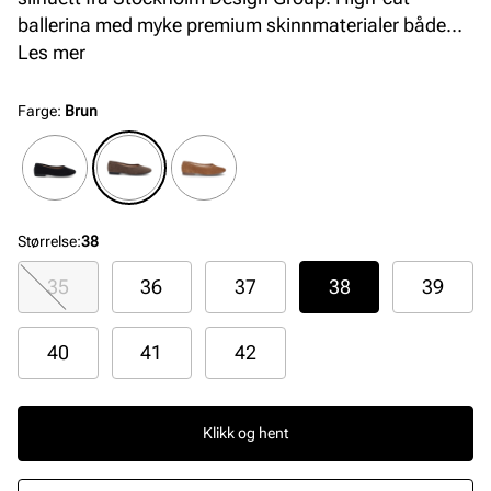
ballerina med myke premium skinnmaterialer både
innvendig og utvendig, som sammen med en
Les mer
komfortabel og fleksibel såle sørger for topp komfort
hele dagen.
Farge
:
Brun
Størrelse
:
38
35
36
37
38
39
40
41
42
Klikk og hent