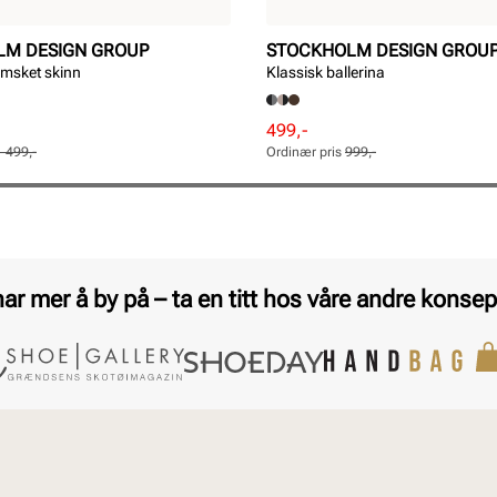
LM DESIGN GROUP
STOCKHOLM DESIGN GROU
semsket skinn
Klassisk ballerina
Rabattert
Ordinær
499,-
pris
pris
1 499,-
Ordinær pris
999,-
Pris
Pris
har mer å by på – ta en titt hos våre andre konsep