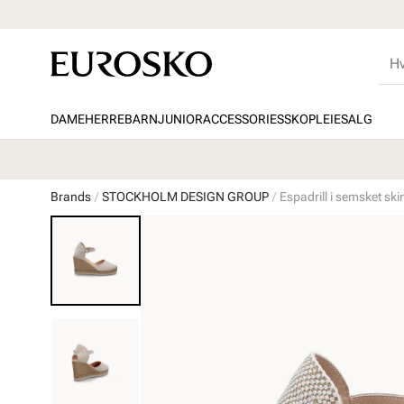
DAME
HERRE
BARN
JUNIOR
ACCESSORIES
SKOPLEIE
SALG
Brands
STOCKHOLM DESIGN GROUP
Espadrill i semsket ski