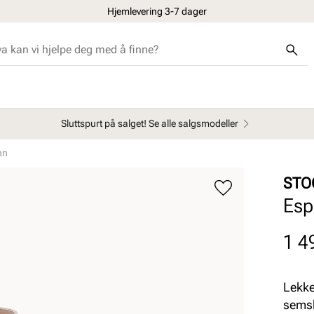
Hjemlevering 3-7 dager
Sluttspurt på salget! Se alle salgsmodeller
nn
STO
Esp
Pris
1 4
Lekke
semsk