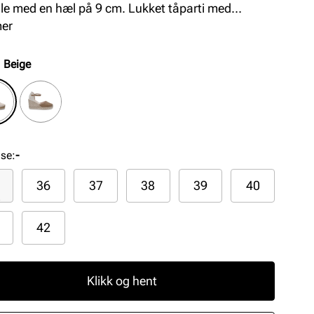
åle med en hæl på 9 cm. Lukket tåparti med
rbar reim rundt ankelen, noe som gjør skoen stabil
mer
mfortabel samtidig som den sitter utrolig pent på
. Håndlaget i Spania med premium materialer.
:
Beige
lse
:
-
36
37
38
39
40
42
Klikk og hent