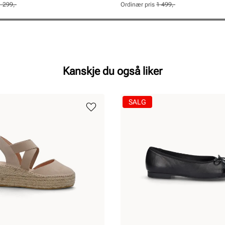
pris
pris
1 299,-
Ordinær pris
1 499,-
Pris
Pris
Kanskje du også liker
SALG