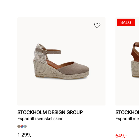
SALG
STOCKHOLM DESIGN GROUP
STOCKHO
Espadrill i semsket skinn
Espadrill med
Pris
1 299,-
Rabattert
Ordinær
649,-