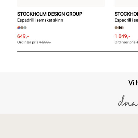
STOCKHOLM DESIGN GROUP
STOCKHO
Espadrill i semsket skinn
Espadrill i 
Rabattert
Ordinær
Rabattert
Ordinær
649,-
1 049,-
pris
pris
pris
pris
Ordinær pris
1 299,-
Ordinær pris
Pris
Pris
Pris
Pris
Vi 