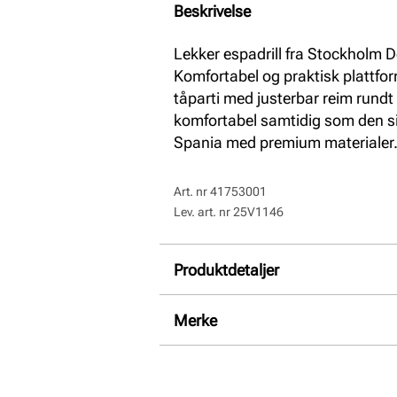
Beskrivelse
Lekker espadrill fra Stockholm 
Komfortabel og praktisk plattfo
tåparti med justerbar reim rundt
komfortabel samtidig som den sit
Spania med premium materialer
Art. nr
41753001
Lev. art. nr
25V1146
Produktdetaljer
Overdel:
Semsket skinn
Merke
For:
Textil