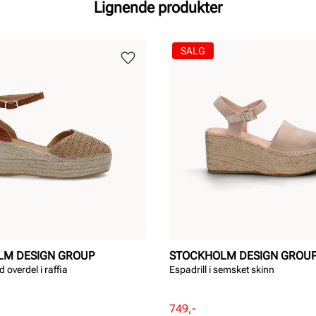
Lignende produkter
SALG
LM DESIGN GROUP
STOCKHOLM DESIGN GROU
 overdel i raffia
Espadrill i semsket skinn
Rabattert
Ordinær
749,-