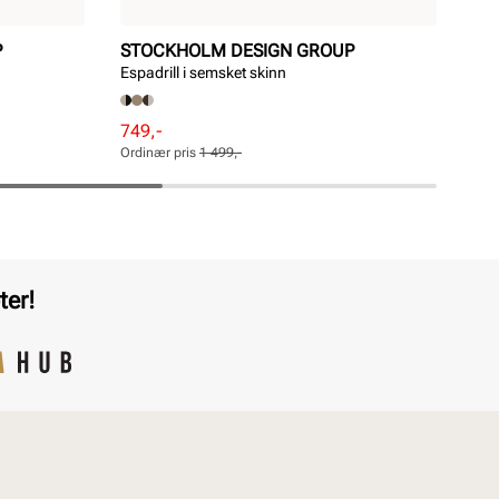
P
STOCKHOLM DESIGN GROUP
ST
Espadrill i semsket skinn
Pla
Rabattert
Ordinær
Rab
Ord
749,-
999
pris
pris
pri
pri
Ordinær pris
1 499,-
Ordi
Pris
Pris
Pri
Pri
ter!