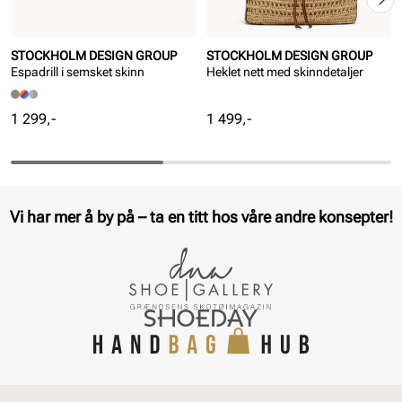
STOCKHOLM DESIGN GROUP
STOCKHOLM DESIGN GROUP
Espadrill i semsket skinn
Heklet nett med skinndetaljer
Pris
Pris
1 299,-
1 499,-
Vi har mer å by på – ta en titt hos våre andre konsepter!