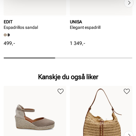
EDIT
UNISA
Espadrillos sandal
Elegant espadrill
Pris
Pris
499,-
1 349,-
Kanskje du også liker