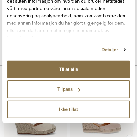
dessuten informasjon om hvordan du bruker nettstedet
vårt, med partnerne våre innen sosiale medier,
Art. nr
41963001
annonsering og analysearbeid, som kan kombinere den
Lev. art. nr
26V1146
med annen informasjon du har gjort tilgjengelig for dem,
eller som de har samlet inn gjennom din bruk av
tjenestene deres.
Produktdetaljer
Detaljer
Overdel:
Semsket skinn
Merke
For:
Textil
Tillat alle
Lignende produkter
Tilpass
Ikke tillat