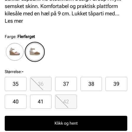
semsket skinn. Komfortabel og praktisk plattform
kilesåle med en hæl på 9 cm. Lukket tåparti med
justerbar reim rundt ankelen, noe som gjør skoen
Les mer
stabil og komfortabel samtidig som den sitter utrolig
pent på foten. Håndlaget i Spania med premium
Farge
:
Flerfarget
materialer.
Størrelse
:
-
35
36
37
38
39
40
41
42
Klikk og hent