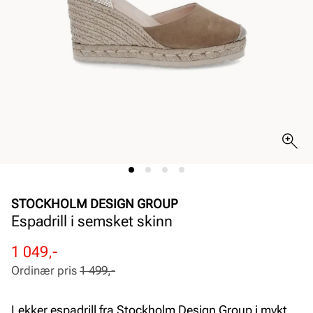
STOCKHOLM DESIGN GROUP
Espadrill i semsket skinn
Rabattert
Ordinær
1 049,-
pris
pris
Ordinær pris
1 499,-
Pris
Pris
Lekker espadrill fra Stockholm Design Group i mykt