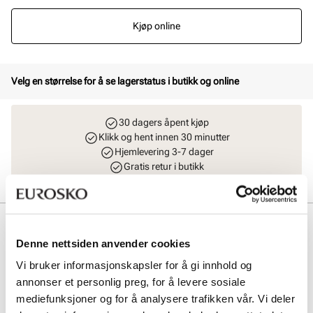
Kjøp online
Velg en størrelse for å se lagerstatus i butikk og online
30 dagers åpent kjøp
Klikk og hent innen 30 minutter
Hjemlevering 3-7 dager
Gratis retur i butikk
Beskrivelse
Denne nettsiden anvender cookies
Lekker espadrill fra Stockholm Design Group i mykt semsket skinn.
Vi bruker informasjonskapsler for å gi innhold og
Komfortabel og praktisk plattform kilesåle med en hæl på 9 cm.
Lukket tåparti med justerbar reim rundt ankelen, noe som gjør skoen
annonser et personlig preg, for å levere sosiale
stabil og komfortabel samtidig som den sitter utrolig pent på foten.
mediefunksjoner og for å analysere trafikken vår. Vi deler
Håndlaget i Spania med premium materialer.