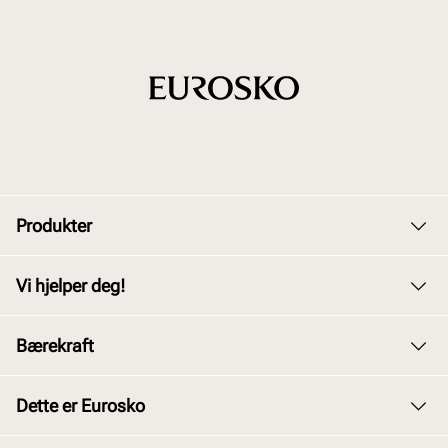
Produkter
Dame
Vi hjelper deg!
Herre
Kundeservice
Bærekraft
Barn
Bytte og retur
Junior
Vårt arbeid
Dette er Eurosko
Kjøpsbetingelser
Tilbehør
Våre policyer