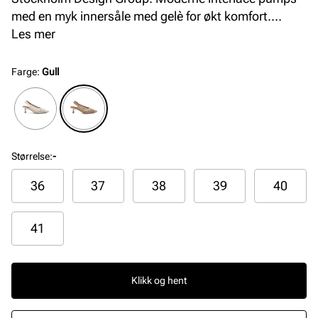
med en myk innersåle med gelè for økt komfort.
Avspisset silhuett i front, og en elegant og
Les mer
komfortabel hæl på 5 cm. Smart elastikkdetalj på
bakremmen som gjør at pumpsen sitter pent på
Farge
:
Gull
foten.
Størrelse
:
-
36
37
38
39
40
41
Klikk og hent