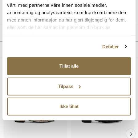
vårt, med partnerne våre innen sosiale medier,
Art. nr
36863001
annonsering og analysearbeid, som kan kombinere den
Lev. art. nr
26V1185
med annen informasjon du har gjort tilgjengelig for dem,
eller som de har samlet inn gjennom din bruk av
Produktdetaljer
tjenestene deres.
Overdel:
Syntetisk
Detaljer
Merke
For:
Skinn
Tillat alle
Lignende produkter
Tilpass
Ikke tillat