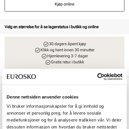
Kjøp online
Velg en størrelse for å se lagerstatus i butikk og online
30 dagers åpent kjøp
Klikk og hent innen 30 minutter
Hjemlevering 3-7 dager
Gratis retur i butikk
Beskrivelse
Denne nettsiden anvender cookies
Elegante slingback-pumps med skinnfôr fra Stockholm Design
Group. Moderne interlace pumps med en myk innersåle med gelè for
Vi bruker informasjonskapsler for å gi innhold og
økt komfort. Avspisset silhuett i front, og en elegant og komfortabel
annonser et personlig preg, for å levere sosiale
hæl på 5 cm. Smart elastikkdetalj på bakremmen som gjør at
pumpsen sitter pent på foten.
mediefunksjoner og for å analysere trafikken vår. Vi deler
dessuten informasjon om hvordan du bruker nettstedet