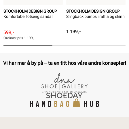
STOCKHOLM DESIGN GROUP
STOCKHOLM DESIGN GROUP
Komfortabel fotseng sandal
Slingback pumps i raffia og skinn
Pris
1 199,-
Rabattert
Ordinær
599,-
pris
pris
Ordinær pris
1 199,-
Pris
Pris
Vi har mer å by på – ta en titt hos våre andre konsepter!