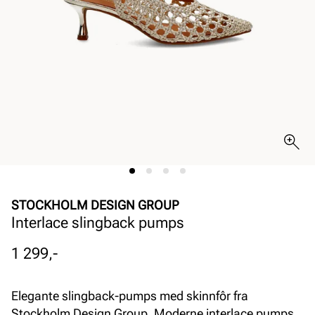
STOCKHOLM DESIGN GROUP
Interlace slingback pumps
Pris
1 299,-
Elegante slingback-pumps med skinnfôr fra
Stockholm Design Group. Moderne interlace pumps