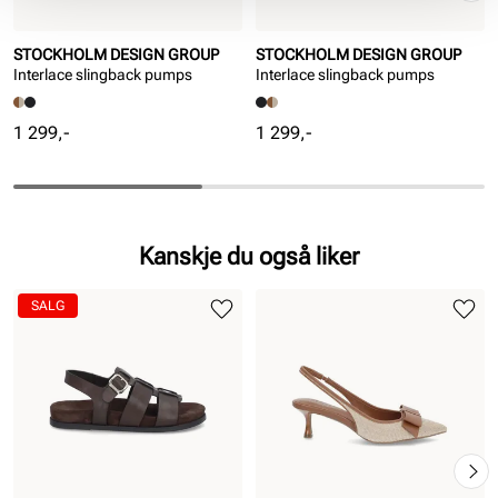
STOCKHOLM DESIGN GROUP
STOCKHOLM DESIGN GROUP
Interlace slingback pumps
Interlace slingback pumps
Pris
Pris
1 299,-
1 299,-
Kanskje du også liker
SALG