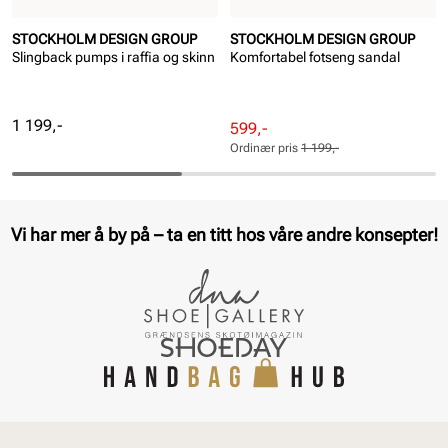
STOCKHOLM DESIGN GROUP
STOCKHOLM DESIGN GROUP
Slingback pumps i raffia og skinn
Komfortabel fotseng sandal
Pris
1 199,-
Rabattert
Ordinær
599,-
pris
pris
Ordinær pris
1 199,-
Pris
Pris
Vi har mer å by på – ta en titt hos våre andre konsepter!