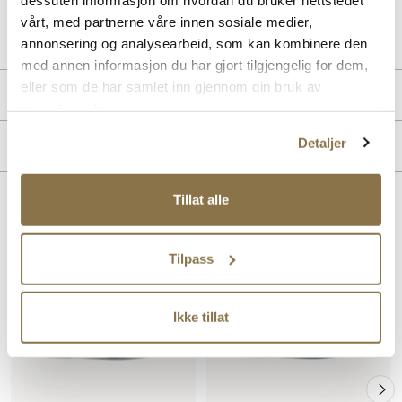
Art. nr
36663001
vårt, med partnerne våre innen sosiale medier,
Lev. art. nr
26V1185
annonsering og analysearbeid, som kan kombinere den
med annen informasjon du har gjort tilgjengelig for dem,
eller som de har samlet inn gjennom din bruk av
Produktdetaljer
tjenestene deres.
Overdel:
Syntetisk
Detaljer
Merke
For:
Skinn
Tillat alle
Lignende produkter
Tilpass
Ikke tillat