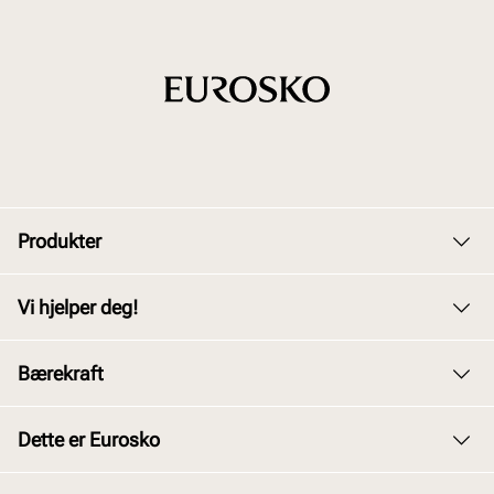
Produkter
Dame
Vi hjelper deg!
Herre
Kundeservice
Bærekraft
Barn
Bytte og retur
Junior
Vårt arbeid
Dette er Eurosko
Kjøpsbetingelser
Tilbehør
Våre policyer
Personvernerklæring
Om oss