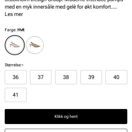
med en myk innersåle med gelè for økt komfort.
Avspisset silhuett i front, og en elegant og
Les mer
komfortabel hæl på 5 cm. Smart elastikkdetalj på
bakremmen som gjør at pumpsen sitter pent på
Farge
:
Hvit
foten.
Størrelse
:
-
36
37
38
39
40
41
Klikk og hent