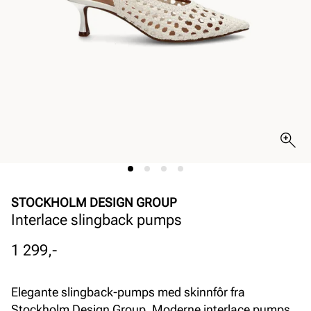
STOCKHOLM DESIGN GROUP
Interlace slingback pumps
Pris
1 299,-
Elegante slingback-pumps med skinnfôr fra
Stockholm Design Group. Moderne interlace pumps