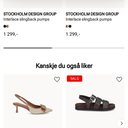
STOCKHOLM DESIGN GROUP
STOCKHOLM DESIGN GROUP
Interlace slingback pumps
Interlace slingback pumps
Pris
Pris
1 299,-
1 299,-
Kanskje du også liker
SALG