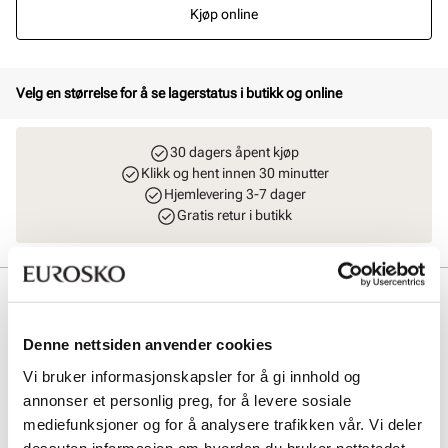
Kjøp online
Velg en størrelse for å se lagerstatus i butikk og online
30 dagers åpent kjøp
Klikk og hent innen 30 minutter
Hjemlevering 3-7 dager
Gratis retur i butikk
Beskrivelse
Elegante slingback-pumps med skinnfôr fra Stockholm Design
Denne nettsiden anvender cookies
Group. Moderne interlace pumps med en myk innersåle med gelè for
økt komfort. Avspisset silhuett i front, og en elegant og komfortabel
Vi bruker informasjonskapsler for å gi innhold og
hæl på 5 cm. Smart elastikkdetalj på bakremmen som gjør at
annonser et personlig preg, for å levere sosiale
pumpsen sitter pent på foten.
mediefunksjoner og for å analysere trafikken vår. Vi deler
dessuten informasjon om hvordan du bruker nettstedet