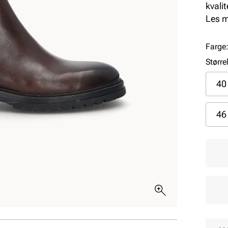
kvali
tradi
Les 
Farge
Større
40
46