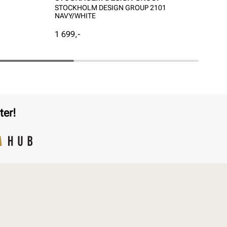
STOCKHOLM DESIGN GROUP 2101
Pre
NAVY/WHITE
Pris
1 699,-
Rab
Ord
1 0
pri
pri
Ordi
Pri
Pri
ter!