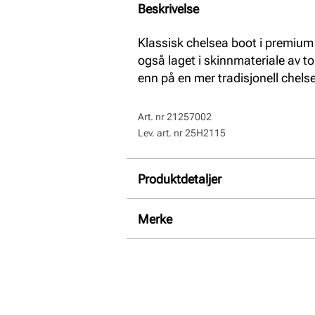
Beskrivelse
Klassisk chelsea boot i premium 
også laget i skinnmateriale av top
enn på en mer tradisjonell chelse
Art. nr
21257002
Lev. art. nr
25H2115
Produktdetaljer
Overdel:
Skinn
Merke
For:
Skinn
Såle:
Gummi