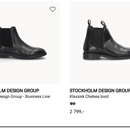
LM DESIGN GROUP
STOCKHOLM DESIGN GROU
esign Group - Business Line
Klassisk Chelsea boot
Pris
2 799,-