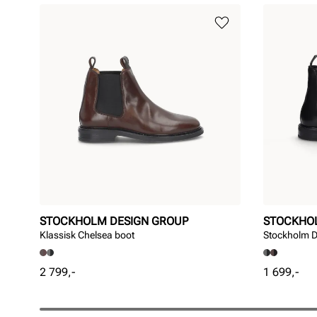
STOCKHOLM DESIGN GROUP
STOCKHO
Klassisk Chelsea boot
Stockholm D
Pris
Pris
2 799,-
1 699,-