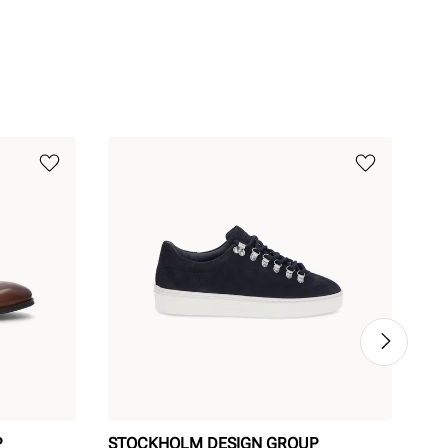
P
STOCKHOLM DESIGN GROUP
ST