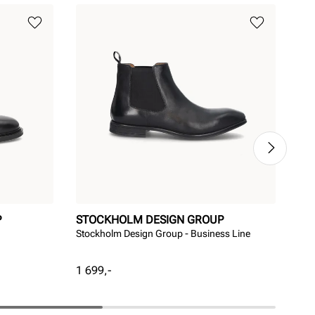
P
STOCKHOLM DESIGN GROUP
SO
Stockholm Design Group - Business Line
Soft
Pris
Pri
1 699,-
1 2