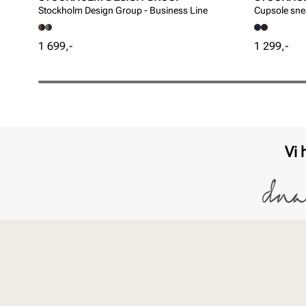
Stockholm Design Group - Business Line
Cupsole sne
Pris
Pris
1 699,-
1 299,-
Vi 