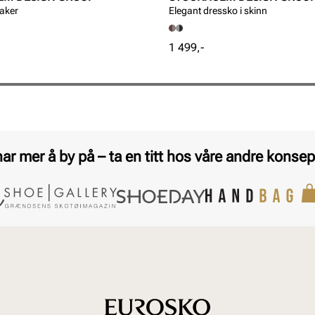
aker
Elegant dressko i skinn
Pris
1 499,-
har mer å by på – ta en titt hos våre andre konsep