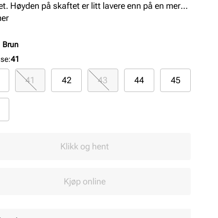
tet. Høyden på skaftet er litt lavere enn på en mer
sjonell chelsea boot. Yttersålen er myk og fleksibel.
mer
:
Brun
lse
:
41
41
42
43
44
45
Klikk og hent
Kjøp online