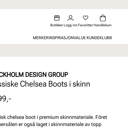
Butikker
Logg inn
Favoritter
Handlekurv
MERKER
INSPIRASJON
VALUE KUNDEKLUBB
CKHOLM DESIGN GROUP
ssiske Chelsea Boots i skinn
99,-
isk chelsea boot i premium skinnmateriale. Fôret
nersålen er også laget i skinnmateriale av topp