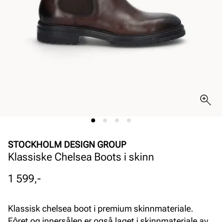
STOCKHOLM DESIGN GROUP
Klassiske Chelsea Boots i skinn
Pris
1 599,-
Klassisk chelsea boot i premium skinnmateriale.
Fôret og innersålen er også laget i skinnmateriale av