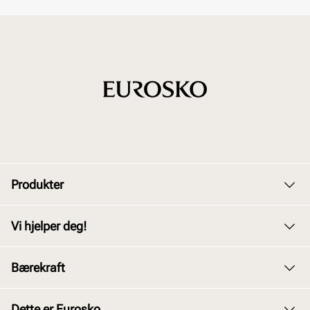
Produkter
Dame
Vi hjelper deg!
Herre
Kundeservice
Bærekraft
Barn
Bytte og retur
Junior
Vårt arbeid
Dette er Eurosko