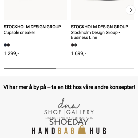
STOCKHOLM DESIGN GROUP
STOCKHOLM DESIGN GROUP
Cupsole sneaker
Stockholm Design Group -
Business Line
Pris
Pris
1 299,-
1 699,-
Vi har mer å by på – ta en titt hos våre andre konsepter!