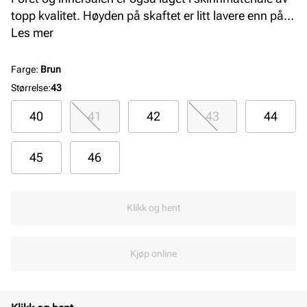
topp kvalitet. Høyden på skaftet er litt lavere enn på
en mer tradisjonell chelsea boot. Yttersålen er myk og
Les mer
fleksibel.
Farge
:
Brun
Størrelse
:
43
40
41
42
43
44
45
46
Klikk og hent
Kjøp online