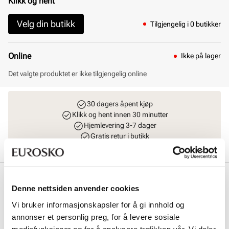
Klikk og hent
Velg din butikk
Tilgjengelig i 0 butikker
Online
Ikke på lager
Det valgte produktet er ikke tilgjengelig online
30 dagers åpent kjøp
Klikk og hent innen 30 minutter
Hjemlevering 3-7 dager
Gratis retur i butikk
Beskrivelse
Denne nettsiden anvender cookies
Klassisk chelsea boot i premium skinnmateriale. Fôret og innersålen
Vi bruker informasjonskapsler for å gi innhold og
er også laget i skinnmateriale av topp kvalitet. Høyden på skaftet er
annonser et personlig preg, for å levere sosiale
litt lavere enn på en mer tradisjonell chelsea boot. Yttersålen er myk
og fleksibel.
mediefunksjoner og for å analysere trafikken vår. Vi deler