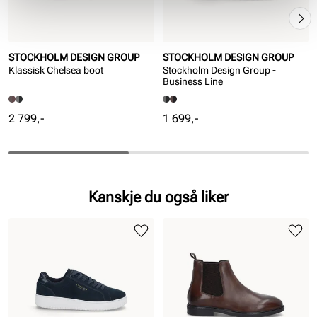
STOCKHOLM DESIGN GROUP
STOCKHOLM DESIGN GROUP
Klassisk Chelsea boot
Stockholm Design Group -
Business Line
Pris
Pris
2 799,-
1 699,-
Kanskje du også liker