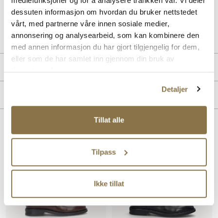
dessuten informasjon om hvordan du bruker nettstedet
vårt, med partnerne våre innen sosiale medier,
Art. nr
21257002
annonsering og analysearbeid, som kan kombinere den
Lev. art. nr
25H2115
med annen informasjon du har gjort tilgjengelig for dem,
eller som de har samlet inn gjennom din bruk av
Produktdetaljer
tjenestene deres.
Overdel:
Skinn
Detaljer
Merke
For:
Skinn
Såle:
Gummi
Tillat alle
Lignende produkter
Tilpass
Ikke tillat