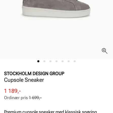
STOCKHOLM DESIGN GROUP
Cupsole Sneaker
Rabattert
Ordinær
1 189,-
pris
pris
Ordinær pris
1 699,-
Pris
Pris
Premium cupsole sneaker med klassisk snøring.