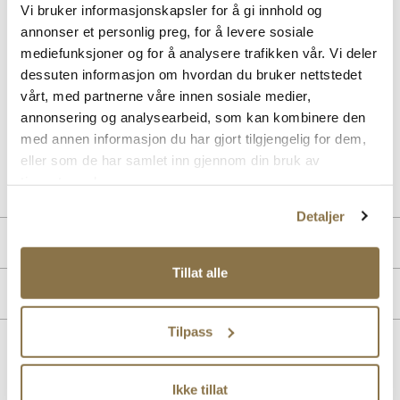
Vi bruker informasjonskapsler for å gi innhold og
Beskrivelse
annonser et personlig preg, for å levere sosiale
Premium cupsole sneaker med klassisk snøring. Detaljen med de
mediefunksjoner og for å analysere trafikken vår. Vi deler
delvis skjulte lissene gir skoen et enda mer moderne uttrykk.
dessuten informasjon om hvordan du bruker nettstedet
Overdelen er laget i semsket skinn av beste kvalitet. Fôret og
vårt, med partnerne våre innen sosiale medier,
innersålen er også laget i skinn, noe som gir et ekslusivt preg, samt
annonsering og analysearbeid, som kan kombinere den
god komfort. Yttersålen i helstøpt gummi er myk og fleksibel.
med annen informasjon du har gjort tilgjengelig for dem,
eller som de har samlet inn gjennom din bruk av
Art. nr
05857005
tjenestene deres.
Lev. art. nr
25H2127
Detaljer
Produktdetaljer
Tillat alle
Overdel:
Semsket skinn
Merke
For:
Skinn
Såle:
Gummi
Tilpass
Lignende produkter
Ikke tillat