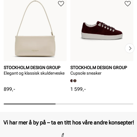
STOCKHOLM DESIGN GROUP
STOCKHOLM DESIGN GROUP
Elegant og klassisk skulderveske
Cupsole sneaker
Pris
Pris
899,-
1 599,-
Vi har mer å by på – ta en titt hos våre andre konsepter!