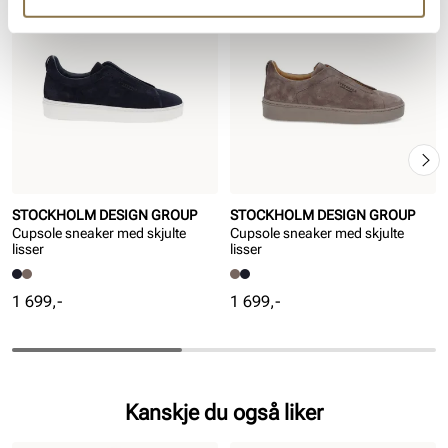
STOCKHOLM DESIGN GROUP
STOCKHOLM DESIGN GROUP
Cupsole sneaker med skjulte
Cupsole sneaker med skjulte
lisser
lisser
Pris
Pris
1 699,-
1 699,-
Kanskje du også liker