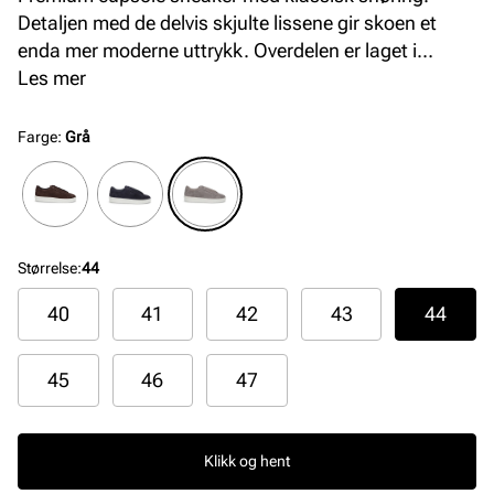
Detaljen med de delvis skjulte lissene gir skoen et
enda mer moderne uttrykk. Overdelen er laget i
semsket skinn av beste kvalitet. Fôret og innersålen
Les mer
er også laget i skinn, noe som gir et ekslusivt preg,
samt god komfort. Yttersålen i helstøpt gummi er
Farge
:
Grå
myk og fleksibel.
Størrelse
:
44
40
41
42
43
44
45
46
47
Klikk og hent