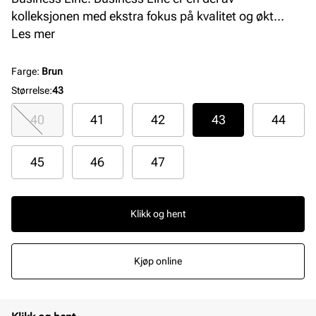
kolleksjonen med ekstra fokus på kvalitet og økt
komfort. Bruk av premium skinnmaterialer i overdel,
Les mer
fôr, innersåle og gummien i yttersålen gjenspeiler
dette. Alt er av topp kvalitet og funksjon, og det er
Farge
:
Brun
ekstra mykt og komfortabelt.
Størrelse
:
43
40
41
42
43
44
45
46
47
Klikk og hent
Kjøp online