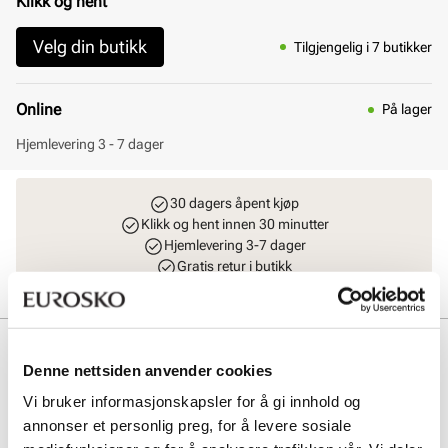
Klikk og hent
Velg din butikk
Tilgjengelig i 7 butikker
Online
På lager
Hjemlevering 3 - 7 dager
30 dagers åpent kjøp
Klikk og hent innen 30 minutter
Hjemlevering 3-7 dager
Gratis retur i butikk
Beskrivelse
Denne nettsiden anvender cookies
Klassisk loafer fra Stockholm Design Group - Business Line.
Vi bruker informasjonskapsler for å gi innhold og
Business Line er en del av kolleksjonen med ekstra fokus på kvalitet
annonser et personlig preg, for å levere sosiale
og økt komfort. Bruk av premium skinnmaterialer i overdel, fôr,
innersåle og gummien i yttersålen gjenspeiler dette. Alt er av topp