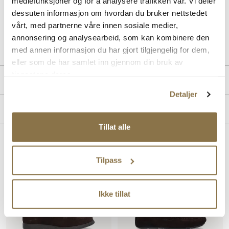
mediefunksjoner og for å analysere trafikken vår. Vi deler
kvalitet og funksjon, og det er ekstra mykt og komfortabelt.
dessuten informasjon om hvordan du bruker nettstedet
vårt, med partnerne våre innen sosiale medier,
Art. nr
03253004
annonsering og analysearbeid, som kan kombinere den
Lev. art. nr
25V2185
med annen informasjon du har gjort tilgjengelig for dem,
eller som de har samlet inn gjennom din bruk av
tjenestene deres.
Produktdetaljer
Detaljer
Overdel:
Semsket skinn
Merke
For:
Skinn
Såle:
Gummi
Tillat alle
Lignende produkter
Tilpass
Ikke tillat