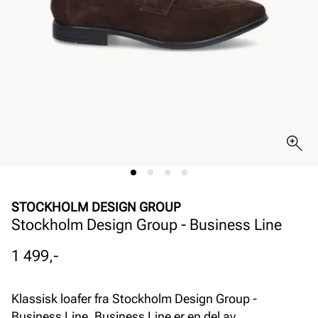
STOCKHOLM DESIGN GROUP
Stockholm Design Group - Business Line
Pris
1 499,-
Klassisk loafer fra Stockholm Design Group -
Business Line. Business Line er en del av