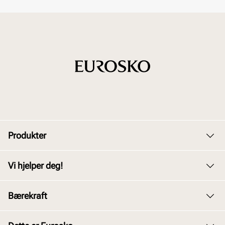
Produkter
Dame
Vi hjelper deg!
Herre
Kundeservice
Bærekraft
Barn
Bytte og retur
Junior
Vårt arbeid