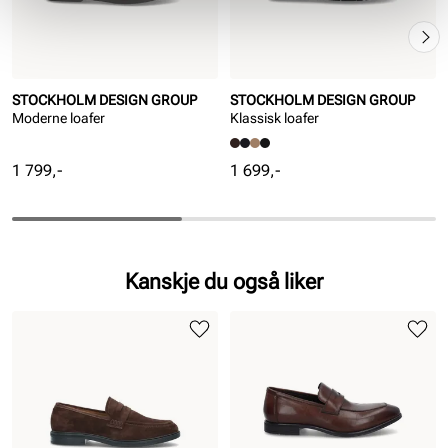
STOCKHOLM DESIGN GROUP
STOCKHOLM DESIGN GROUP
Moderne loafer
Klassisk loafer
Pris
Pris
1 799,-
1 699,-
Kanskje du også liker