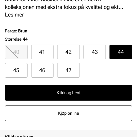
kolleksjonen med ekstra fokus på kvalitet og økt
komfort. Bruk av premium skinnmaterialer i overdel,
Les mer
fôr, innersåle og gummien i yttersålen gjenspeiler
dette. Alt er av topp kvalitet og funksjon, og det er
Farge
:
Brun
ekstra mykt og komfortabelt.
Størrelse
:
44
40
41
42
43
44
45
46
47
Klikk og hent
Kjøp online