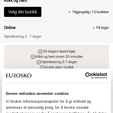
Klikk og hent
Velg din butikk
Tilgjengelig i 13 butikker
Online
På lager
Hjemlevering 3 - 7 dager
30 dagers åpent kjøp
Klikk og hent innen 30 minutter
Hjemlevering 3-7 dager
Gratis retur i butikk
Beskrivelse
Denne nettsiden anvender cookies
Klassisk loafer fra Stockholm Design Group - Business Line.
Vi bruker informasjonskapsler for å gi innhold og
Business Line er en del av kolleksjonen med ekstra fokus på kvalitet
annonser et personlig preg, for å levere sosiale
og økt komfort. Bruk av premium skinnmaterialer i overdel, fôr,
innersåle og gummien i yttersålen gjenspeiler dette. Alt er av topp