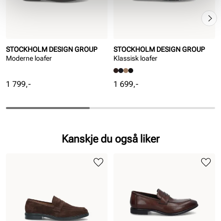
STOCKHOLM DESIGN GROUP
STOCKHOLM DESIGN GROUP
Moderne loafer
Klassisk loafer
Pris
Pris
1 799,-
1 699,-
Kanskje du også liker