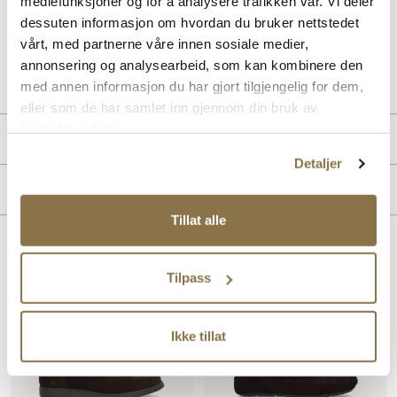
mediefunksjoner og for å analysere trafikken vår. Vi deler
kvalitet og funksjon, og det er ekstra mykt og komfortabelt.
dessuten informasjon om hvordan du bruker nettstedet
vårt, med partnerne våre innen sosiale medier,
Art. nr
03253004
annonsering og analysearbeid, som kan kombinere den
Lev. art. nr
25V2185
med annen informasjon du har gjort tilgjengelig for dem,
eller som de har samlet inn gjennom din bruk av
tjenestene deres.
Produktdetaljer
Detaljer
Overdel:
Semsket skinn
Merke
For:
Skinn
Såle:
Gummi
Tillat alle
Lignende produkter
Tilpass
Ikke tillat