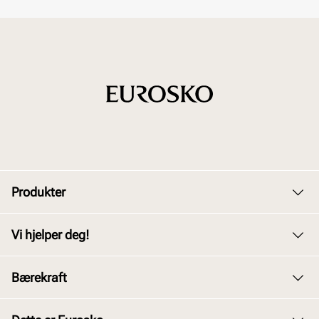
Produkter
Dame
Vi hjelper deg!
Herre
Kundeservice
Bærekraft
Barn
Bytte og retur
Junior
Vårt arbeid