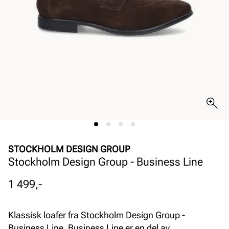
STOCKHOLM DESIGN GROUP
Stockholm Design Group - Business Line
Pris
1 499,-
Klassisk loafer fra Stockholm Design Group -
Business Line. Business Line er en del av