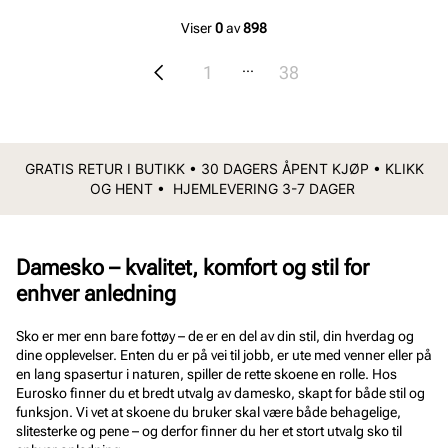
Viser
0
av
898
...
1
38
GRATIS RETUR I BUTIKK • 30 DAGERS ÅPENT KJØP • KLIKK
OG HENT • HJEMLEVERING 3-7 DAGER
Damesko – kvalitet, komfort og stil for
enhver anledning
Sko er mer enn bare fottøy – de er en del av din stil, din hverdag og
dine opplevelser. Enten du er på vei til jobb, er ute med venner eller på
en lang spasertur i naturen, spiller de rette skoene en rolle. Hos
Eurosko finner du et bredt utvalg av damesko, skapt for både stil og
funksjon. Vi vet at skoene du bruker skal være både behagelige,
slitesterke og pene – og derfor finner du her et stort utvalg sko til