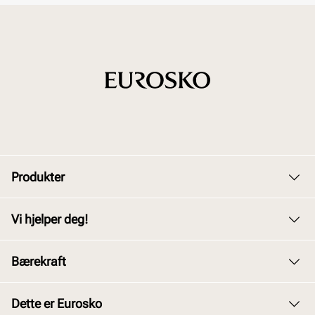
Produkter
Dame
Vi hjelper deg!
Herre
Kundeservice
Bærekraft
Barn
Bytte og retur
Junior
Vårt arbeid
Dette er Eurosko
Kjøpsbetingelser