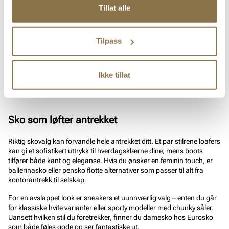
sterkt fokus på kvalitet og passform på våre damesko. Mange av
Tillat alle
våre modeller har ergonomiske såler, støtdemping og pustende
materialer, slik at du kan gå komfortabelt hele dagen.
Tilpass
Materialvalg er også viktig – skinnsko former seg etter foten og gir en
luksuriøs følelse, mens tekstilmodeller gir letthet og fleksibilitet. For
deg som ønsker slitesterke og bærekraftige valg, har vi også
veganske sko, laget av innovative materialer som kombinerer
Ikke tillat
miljøvennlighet med høy kvalitet.
Sko som løfter antrekket
Riktig skovalg kan forvandle hele antrekket ditt. Et par stilrene loafers
kan gi et sofistikert uttrykk til hverdagsklærne dine, mens boots
tilfører både kant og eleganse. Hvis du ønsker en feminin touch, er
ballerinasko eller pensko flotte alternativer som passer til alt fra
kontorantrekk til selskap.
For en avslappet look er sneakers et uunnværlig valg – enten du går
for klassiske hvite varianter eller sporty modeller med chunky såler.
Uansett hvilken stil du foretrekker, finner du damesko hos Eurosko
som både føles gode og ser fantastiske ut.