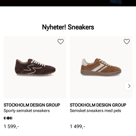
Nyheter! Sneakers
STOCKHOLM DESIGN GROUP
STOCKHOLM DESIGN GROUP
Sporty semsket sneakers
Semsket sneakers med pels
Pris
Pris
1 599,-
1 499,-