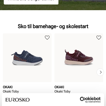
Sko til barnehage- og skolestart
OKAKI
OKAKI
Okaki Toby
Okaki Toby
Pris
Pris
599,-
599,-