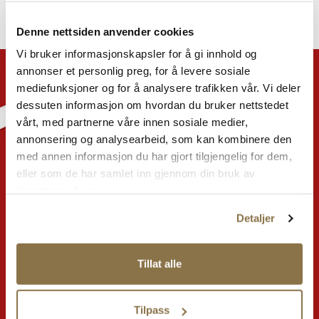
Denne nettsiden anvender cookies
Vi bruker informasjonskapsler for å gi innhold og
annonser et personlig preg, for å levere sosiale
mediefunksjoner og for å analysere trafikken vår. Vi deler
dessuten informasjon om hvordan du bruker nettstedet
vårt, med partnerne våre innen sosiale medier,
annonsering og analysearbeid, som kan kombinere den
med annen informasjon du har gjort tilgjengelig for dem,
eller som de har samlet inn gjennom din bruk av
tjenestene deres.
Detaljer
Stort utvalg i nettbutikken – enda flere
Tillat alle
tilbud i din lokale butikk.
Tilpass