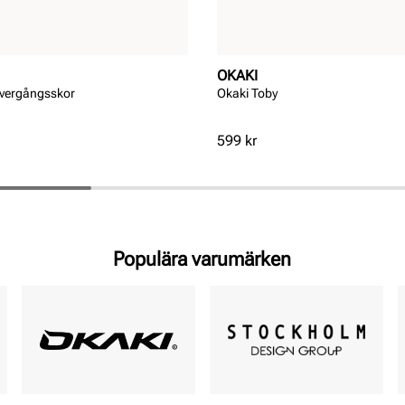
OKAKI
övergångsskor
Okaki Toby
Pris
599 kr
Populära varumärken