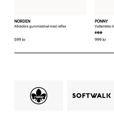
NORDEN
PONNY
Allväders gummistövel med reflex
Vattentäta 
Pris
Pris
599 kr
999 kr