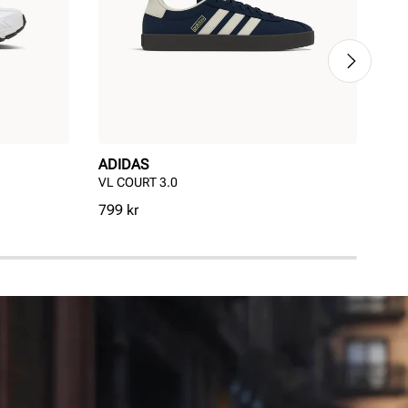
ADIDAS
PU
VL COURT 3.0
Pum
Pris
Pri
799 kr
799