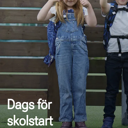
Dags för
skolstart