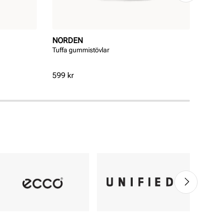
NORDEN
AD
Tuffa gummistövlar
GRA
Pris
Pri
599 kr
599