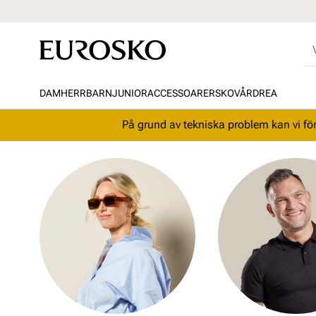
DAM
HERR
BARN
JUNIOR
ACCESSOARER
SKOVÅRD
REA
På grund av tekniska problem kan vi för