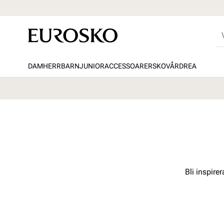
DAM
HERR
BARN
JUNIOR
ACCESSOARER
SKOVÅRD
REA
Bli inspire