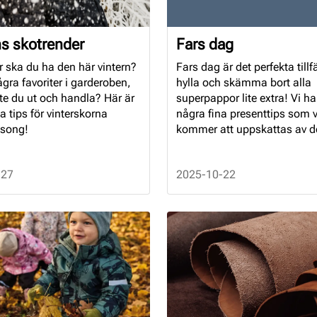
ns skotrender
Fars dag
r ska du ha den här vintern?
Fars dag är det perfekta tillfä
gra favoriter i garderoben,
hylla och skämma bort alla
te du ut och handla? Här är
superpappor lite extra! Vi h
a tips för vinterskorna
några fina presenttips som vi
song!
kommer att uppskattas av de
pappor.
-27
2025-10-22