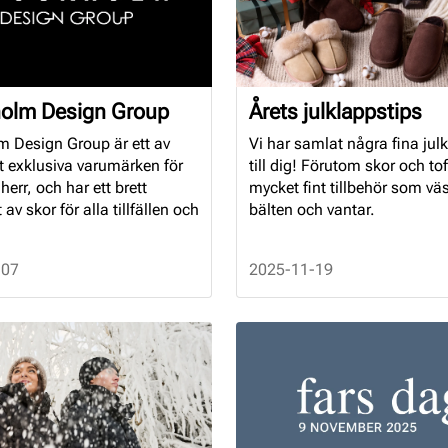
olm Design Group
Årets julklappstips
m Design Group är ett av
Vi har samlat några fina jul
t exklusiva varumärken för
till dig! Förutom skor och toff
err, och har ett brett
mycket fint tillbehör som vä
av skor för alla tillfällen och
bälten och vantar.
-07
2025-11-19