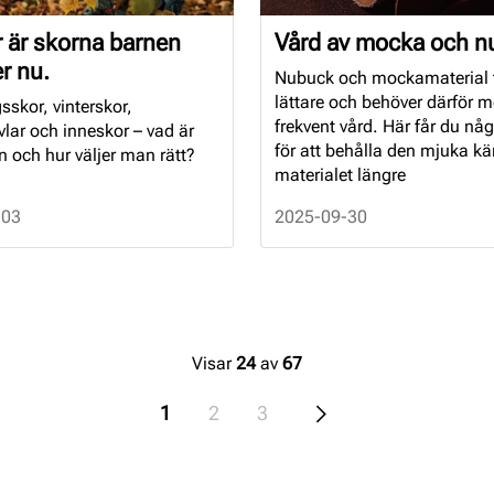
r är skorna barnen
Vård av mocka och n
r nu.
Nubuck och mockamaterial 
lättare och behöver därför m
skor, vinterskor,
frekvent vård. Här får du någ
lar och inneskor – vad är
för att behålla den mjuka k
n och hur väljer man rätt?
materialet längre
-03
2025-09-30
Visar
24
av
67
1
2
3