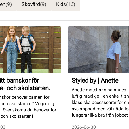
len
(9)
Skovård
(9)
Kids
(16)
ätt barnskor för
Styled by | Anette
e- och skolstarten.
Anette matchar sina mules
luftig maxikjol, en enkel t-sh
nskor behöver barnen för
klassiska accessoarer för en
 och skolstarten? Vi ger dig
avslappnad men välklädd l
n över skorna du behöver för
fungerar lika bra från jobbet t
 och skolstarten!
middagen.
-03
2026-06-30