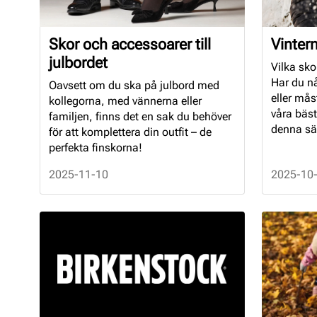
Skor och accessoarer till
Vinter
julbordet
Vilka sko
Har du nå
Oavsett om du ska på julbord med
eller mås
kollegorna, med vännerna eller
våra bäst
familjen, finns det en sak du behöver
denna sä
för att komplettera din outfit – de
perfekta finskorna!
2025-11-10
2025-10