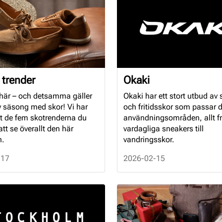
 trender
Okaki
 här – och detsamma gäller
Okaki har ett stort utbud av 
y säsong med skor! Vi har
och fritidsskor som passar d
ut de fem skotrenderna du
användningsområden, allt f
t se överallt den här
vardagliga sneakers till
n.
vandringsskor.
-17
2026-02-15