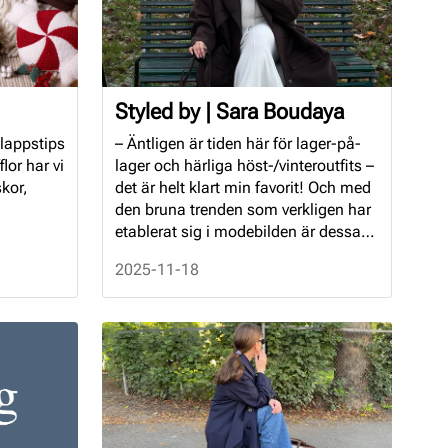
Styled by | Sara Boudaya
klappstips
– Äntligen är tiden här för lager-på-
lor har vi
lager och härliga höst-/vinteroutfits –
skor,
det är helt klart min favorit! Och med
den bruna trenden som verkligen har
etablerat sig i modebilden är dessa
vinterskor tillsammans med den här
2025-11-18
väskan de helt perfekta detaljerna till
outfiten! Älskar!!