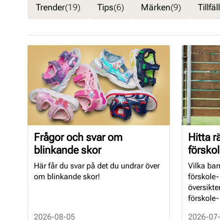
Trender
(19)
Tips
(6)
Märken
(9)
Tillfäl
Frågor och svar om
Hitta r
blinkande skor
förskol
Här får du svar på det du undrar över
Vilka bar
om blinkande skor!
förskole-
översikte
förskole-
2026-08-05
2026-07