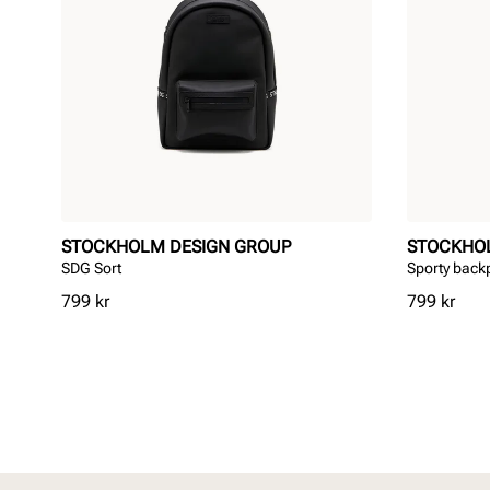
STOCKHOLM DESIGN GROUP
STOCKHO
SDG Sort
Sporty back
Pris
Pris
799 kr
799 kr