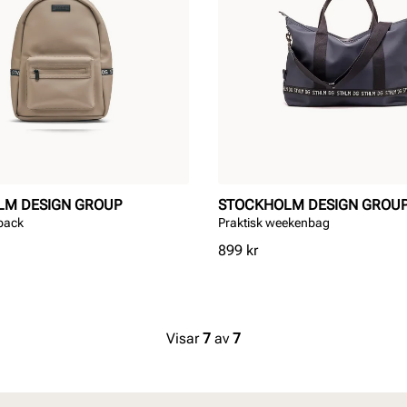
LM DESIGN GROUP
STOCKHOLM DESIGN GROU
pack
Praktisk weekenbag
Pris
899 kr
Visar
7
av
7