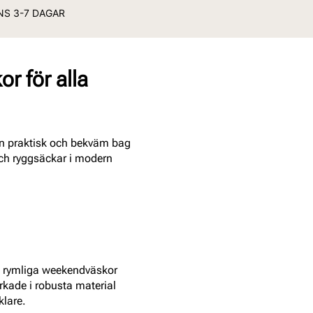
ANS 3-7 DAGAR
r för alla
 en praktisk och bekväm bag
och ryggsäckar i modern
rån rymliga weekendväskor
erkade i robusta material
klare.