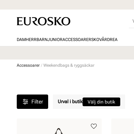
DAM
HERR
BARN
JUNIOR
ACCESSOARER
SKOVÅRD
REA
Accessoarer
Weekendbags & ryggsäckar
Filter
Urval i butik
Välj din butik