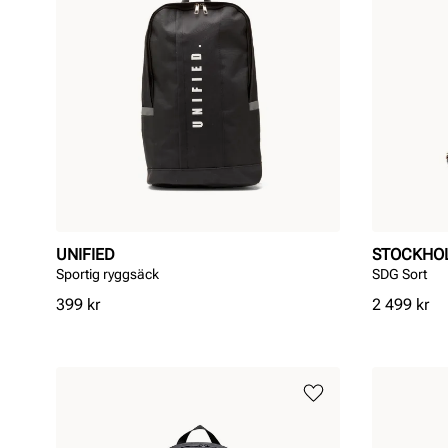
UNIFIED
STOCKHO
Sportig ryggsäck
SDG Sort
Pris
Pris
399 kr
2 499 kr