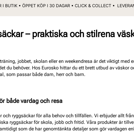
 I BUTIK • ÖPPET KÖP I 30 DAGAR • CLICK & COLLECT • LEVER
ckar – praktiska och stilrena väsko
 träning, jobbet, skolan eller en weekendresa är det viktigt med
et du behöver. Hos Eurosko hittar du ett brett utbud av väskor 
ial, som passar både dam, herr och barn.
ör både vardag och resa
 och ryggsäckar för alla behov och tillfällen. Vi erbjuder allt f
iska ryggsäckar för skola, jobb och fritid. Våra produkter är tillv
samtidigt som de har genomtänkta detaljer som gör vardagen en