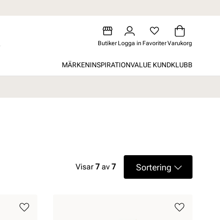
Butiker
Logga in
Favoriter
Varukorg
MÄRKEN
INSPIRATION
VALUE KUNDKLUBB
Sortering
Visar
7
av
7