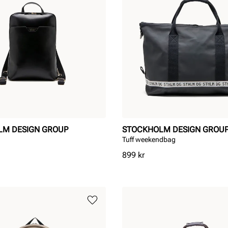
LM DESIGN GROUP
STOCKHOLM DESIGN GROU
Tuff weekendbag
Pris
899 kr