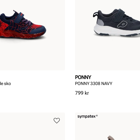
PONNY
de sko
PONNY 3308 NAVY
Pris
799 kr