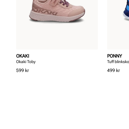
OKAKI
PONNY
Okaki Toby
Tuff blinksk
Pris
Pris
599 kr
499 kr