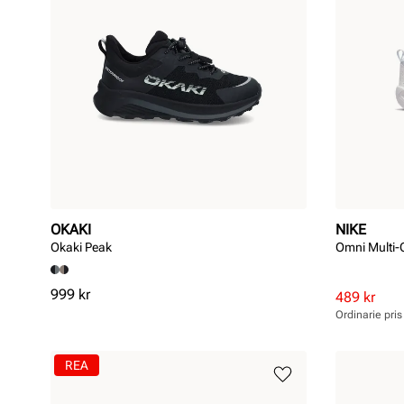
OKAKI
NIKE
Okaki Peak
Omni Multi-
Pris
999 kr
Rabatterat
Ordinarie
489 kr
pris
pris
Ordinarie pri
Pris
Pris
REA