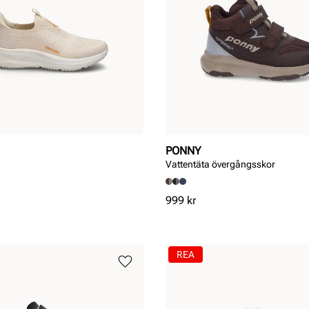
PONNY
Vattentäta övergångsskor
Pris
999 kr
REA