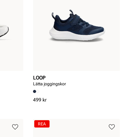
LOOP
Lätta joggingskor
Pris
499 kr
REA