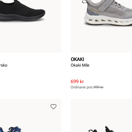
OKAKI
rsko
Okaki Mile
Rabatterat
Ordinarie
699 kr
pris
pris
Ordinarie pris
999 kr
Pris
Pris