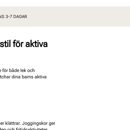
ANS 3-7 DAGAR
il för aktiva
 för både lek och
tchar dina barns aktiva
r klättrar. Joggingskor ger
n och fritidsaktiviteter.