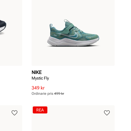
NIKE
Mystic Fly
Rabatterat
Ordinarie
349 kr
pris
pris
Ordinarie pris
499 kr
Pris
Pris
REA