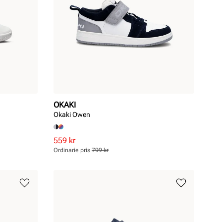
OKAKI
Okaki Owen
Rabatterat
Ordinarie
559 kr
pris
pris
Ordinarie pris
799 kr
Pris
Pris