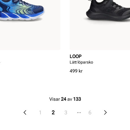
LOOP
o
Lätt löparsko
Pris
499 kr
Visar
24
av
133
...
1
2
3
6