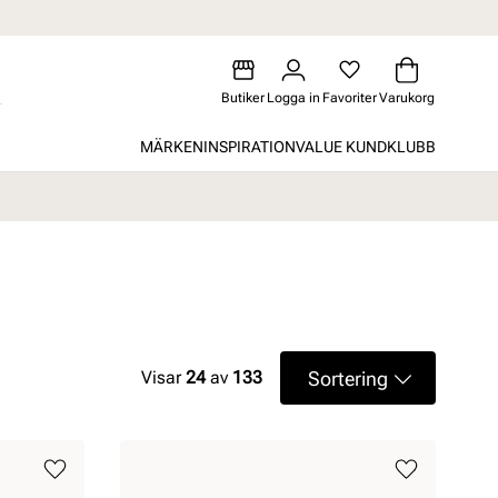
Butiker
Logga in
Favoriter
Varukorg
MÄRKEN
INSPIRATION
VALUE KUNDKLUBB
Sortering
Visar
24
av
133