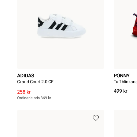
ADIDAS
PONNY
Grand Court 2.0 CF I
Tuff blinkan
Pris
499 kr
Rabatterat
Ordinarie
258 kr
pris
pris
Ordinarie pris
369 kr
Pris
Pris