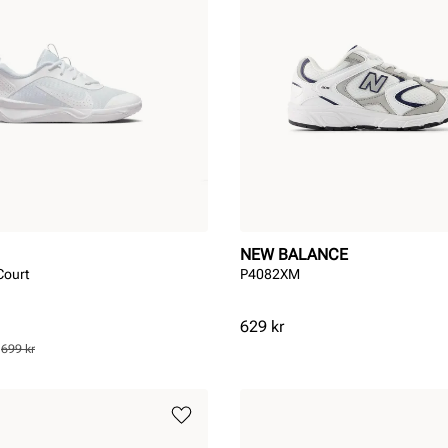
NEW BALANCE
Court
P4082XM
Pris
629 kr
s
699 kr