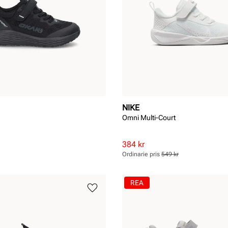
NIKE
Omni Multi-Court
Rabatterat
Ordinarie
384 kr
pris
pris
Ordinarie pris
549 kr
Pris
Pris
REA