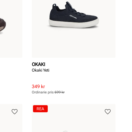
OKAKI
Okaki Yeti
Rabatterat
Ordinarie
349 kr
pris
pris
Ordinarie pris
699 kr
Pris
Pris
REA