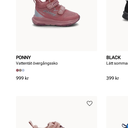
PONNY
BLACK
Vattentät övergångssko
Lätt somma
Pris
Pris
999 kr
399 kr