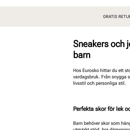
GRATIS RETUR
Sneakers och jo
barn
Hos Eurosko hittar du ett s
vardagsbruk. Från snygga sn
livsstil och personliga stil.
Perfekta skor för lek o
Barn behöver skor som hänge
utmärkt stöd, bra dämpning o