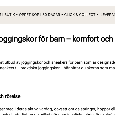
 I BUTIK • ÖPPET KÖP I 30 DAGAR • CLICK & COLLECT • LEVER
ggingskor för barn – komfort och st
tort utbud av joggingskor och sneakers för barn som är designade
eakers till praktiska joggingskor – här hittar du skorna som ma
ch rörelse
r med i deras aktiva vardag, oavsett om de springer, hoppar elle
ch ett stadigt grepp, vilket gör dem idealiska både för skolgårde