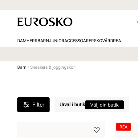
DAM
HERR
BARN
JUNIOR
ACCESSOARER
SKOVÅRD
REA
Barn
Sneakers & joggingskor
Filter
Urval i butik
Välj din butik
REA