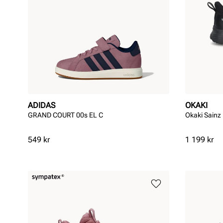
ADIDAS
OKAKI
GRAND COURT 00s EL C
Okaki Sainz
Pris
Pris
549 kr
1 199 kr