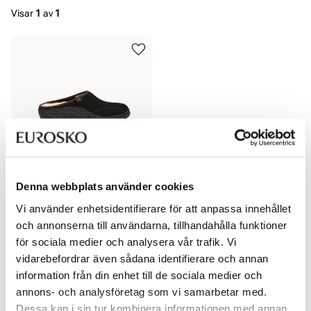
Visar
1
av
1
Denna webbplats använder cookies
KLAVENESS
KLAVENESS Sort
Vi använder enhetsidentifierare för att anpassa innehållet
Pris
999 kr
och annonserna till användarna, tillhandahålla funktioner
för sociala medier och analysera vår trafik. Vi
vidarebefordrar även sådana identifierare och annan
information från din enhet till de sociala medier och
annons- och analysföretag som vi samarbetar med.
Visar
1
av
1
Dessa kan i sin tur kombinera informationen med annan