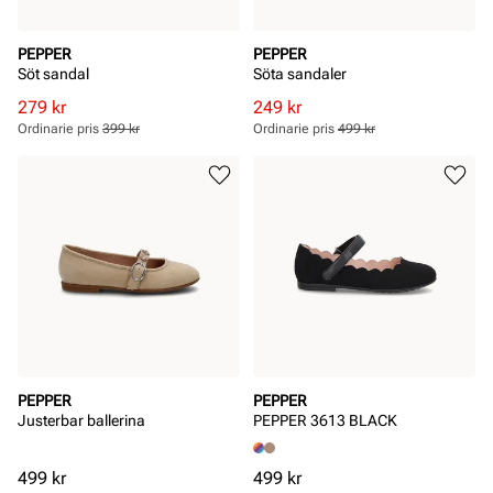
PEPPER
PEPPER
Söt sandal
Söta sandaler
Rabatterat
Ordinarie
Rabatterat
Ordinarie
279 kr
249 kr
pris
pris
pris
pris
Ordinarie pris
399 kr
Ordinarie pris
499 kr
Pris
Pris
Pris
Pris
PEPPER
PEPPER
Justerbar ballerina
PEPPER 3613 BLACK
Pris
Pris
499 kr
499 kr