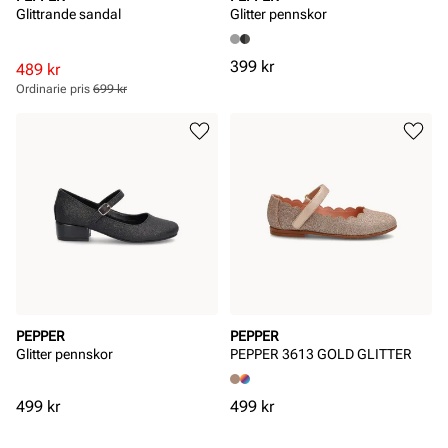
Glittrande sandal
Glitter pennskor
Pris
399 kr
Rabatterat
Ordinarie
489 kr
pris
pris
Ordinarie pris
699 kr
Pris
Pris
PEPPER
PEPPER
Glitter pennskor
PEPPER 3613 GOLD GLITTER
Pris
Pris
499 kr
499 kr