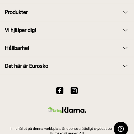
Produkter
Dam
Vi hjälper dig!
Herr
Kundservice
Hållbarhet
Barn
Byte och retur
Junior
Vårt arbete
Det här är Eurosko
Köpvillkor
Tillbehör
Våra policys
Integritetspolicy
Om oss
Skovård
Användarvillkor för webbplatsen
Hållbarhetsrapport 2025
VALUE kundklubb
Viktigt att veta om våra produkter
Vanliga frågor
Innehållet på denna webbplats är upphovsrättsligt skyddat och tillhör
Eurosko Gruppen AS