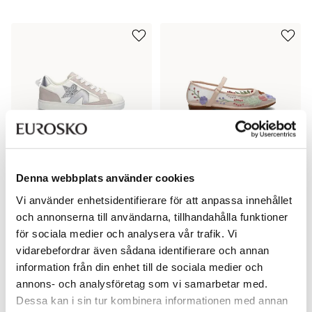
Denna webbplats använder cookies
PEPPER
PEPPER
Coola sneakers
Söta sommarskor
Vi använder enhetsidentifierare för att anpassa innehållet
Pris
Pris
499 kr
499 kr
och annonserna till användarna, tillhandahålla funktioner
för sociala medier och analysera vår trafik. Vi
vidarebefordrar även sådana identifierare och annan
information från din enhet till de sociala medier och
annons- och analysföretag som vi samarbetar med.
Dessa kan i sin tur kombinera informationen med annan