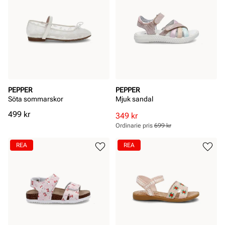
PEPPER
PEPPER
Söta sommarskor
Mjuk sandal
Pris
499 kr
Rabatterat
Ordinarie
349 kr
pris
pris
Ordinarie pris
699 kr
Pris
Pris
REA
REA