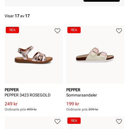
Visar
17
av
17
REA
REA
PEPPER
PEPPER
PEPPER 3423 ROSEGOLD
Sommarsandaler
Rabatterat
Ordinarie
Rabatterat
Ordinarie
249 kr
199 kr
pris
pris
pris
pris
Ordinarie pris
499 kr
Ordinarie pris
399 kr
Pris
Pris
Pris
Pris
REA