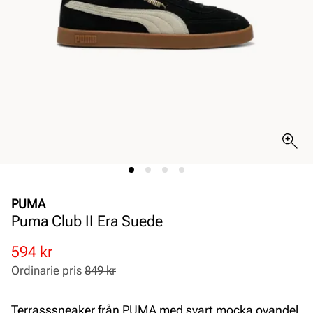
PUMA
Puma Club II Era Suede
Rabatterat
Ordinarie
594 kr
pris
pris
Ordinarie pris
849 kr
Pris
Pris
Terrasssneaker från PUMA med svart mocka ovandel,