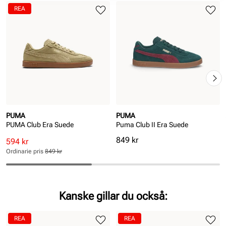
REA
PUMA
PUMA
PUMA Club Era Suede
Puma Club II Era Suede
Pris
849 kr
Rabatterat
Ordinarie
594 kr
pris
pris
Ordinarie pris
849 kr
Pris
Pris
Kanske gillar du också:
REA
REA