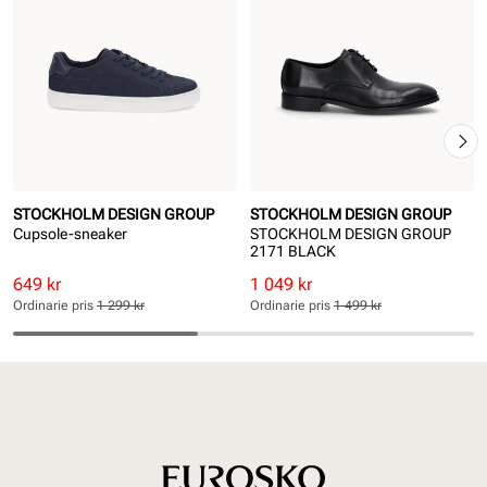
STOCKHOLM DESIGN GROUP
STOCKHOLM DESIGN GROUP
Cupsole-sneaker
STOCKHOLM DESIGN GROUP
2171 BLACK
Rabatterat
Ordinarie
Rabatterat
Ordinarie
649 kr
1 049 kr
pris
pris
pris
pris
Ordinarie pris
1 299 kr
Ordinarie pris
1 499 kr
Pris
Pris
Pris
Pris