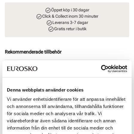
Öppet köp i 30 dagar
Click & Collect inom 30 minuter
Leverans 3-7 dagar
Gratis retur i butik
Rekommenderade tillbehör
SOLITAIRE
Magic Protector impregneringsspray
Pris
169 kr
Denna webbplats använder cookies
SOLITAIRE
Suede & nubuck renovator - Neutral
Vi använder enhetsidentifierare för att anpassa innehållet
Pris
99 kr
och annonserna till användarna, tillhandahålla funktioner
för sociala medier och analysera vår trafik. Vi
SOLITAIRE
vidarebefordrar även sådana identifierare och annan
Combi Care Foam skotvätt
information från din enhet till de sociala medier och
Pris
99 kr