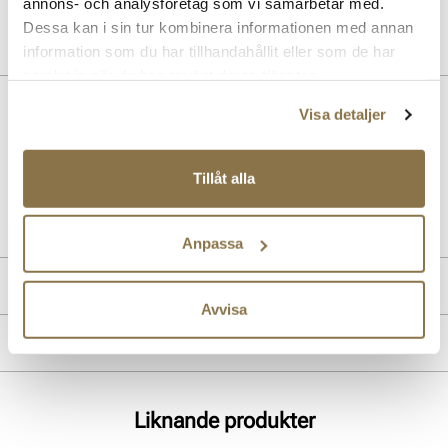
annons- och analysföretag som vi samarbetar med.
Dessa kan i sin tur kombinera informationen med annan
information som du har tillhandahållit eller som de har
samlat in när du har använt deras tjänster.
Beskrivning
Visa detaljer
Terrasssneaker från PUMA med svart mocka ovandel, detaljer i vitt.
Tillåt alla
Art. nr
05157401
Lev. art. nr
400717
Anpassa
Produktdetaljer
Avvisa
:
Mocka skinn
Märke
Foder:
Textil
Sula:
Gummi
Liknande produkter