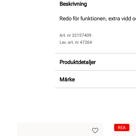
Beskrivning
Redo för funktionen, extra vidd o
Art. nr
32157409
Lev. art. nr
47264
Produktdetaljer
:
Skinn
Märke
Foder:
Textil
REA