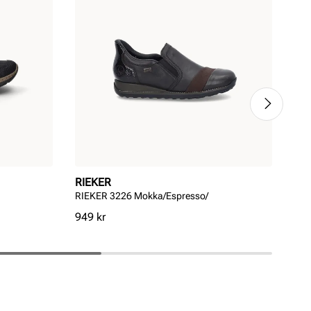
RIEKER
RI
RIEKER 3226 Mokka/Espresso/
RIE
Pris
Pri
949 kr
849