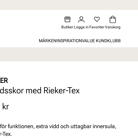
Butiker
Logga in
Favoriter
Varukorg
MÄRKEN
INSPIRATION
VALUE KUNDKLUBB
KER
tidsskor med Rieker-Tex
 kr
för funktionen, extra vidd och uttagbar innersula,
r-Tex.