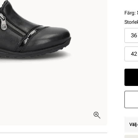
Färg
:
Storle
36
42
Välj 