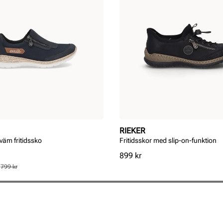
RIEKER
väm fritidssko
Fritidsskor med slip-on-funktion
Pris
899 kr
s
799 kr