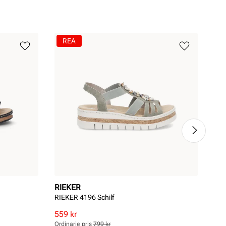
REA
RIEKER
RI
RIEKER 4196 Schilf
RIE
Pri
749
Rabatterat
Ordinarie
559 kr
pris
pris
Ordinarie pris
799 kr