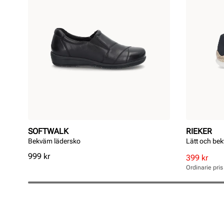
SOFTWALK
RIEKER
Bekväm lädersko
Lätt och bek
Pris
999 kr
Rabatterat
Ordinarie
399 kr
pris
pris
Ordinarie pri
Pris
Pris