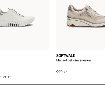
SOFTWALK
Elegant bekväm sneaker
Pris
999 kr
s
1 799 kr