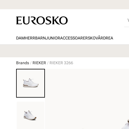
DAM
HERR
BARN
JUNIOR
ACCESSOARER
SKOVÅRD
REA
Brands
RIEKER
RIEKER 3266