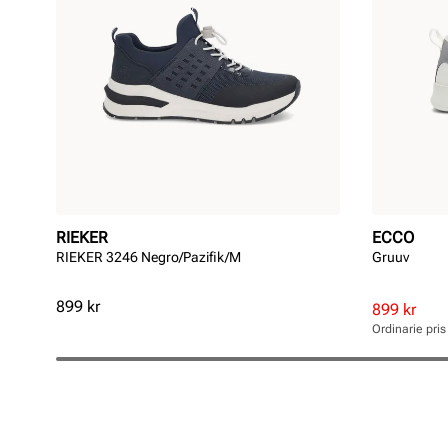
RIEKER
ECCO
RIEKER 3246 Negro/Pazifik/M
Gruuv
Pris
899 kr
Rabatterat
Ordinarie
899 kr
pris
pris
Ordinarie pri
Pris
Pris