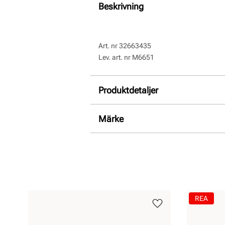
Beskrivning
Art. nr
32663435
Lev. art. nr
M6651
Produktdetaljer
:
45 mm
Märke
REA