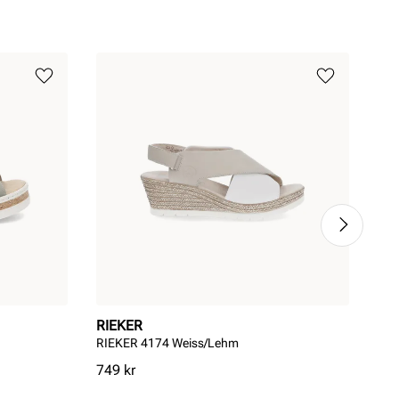
RIEKER
RI
RIEKER 4174 Weiss/Lehm
RIE
Pris
Pri
749 kr
749