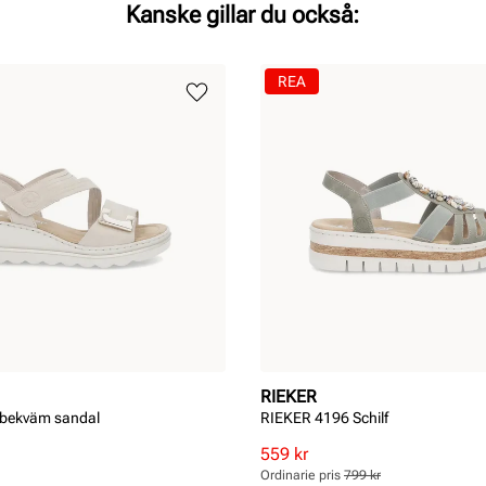
Kanske gillar du också:
REA
RIEKER
 bekväm sandal
RIEKER 4196 Schilf
Rabatterat
Ordinarie
559 kr
pris
pris
Ordinarie pris
799 kr