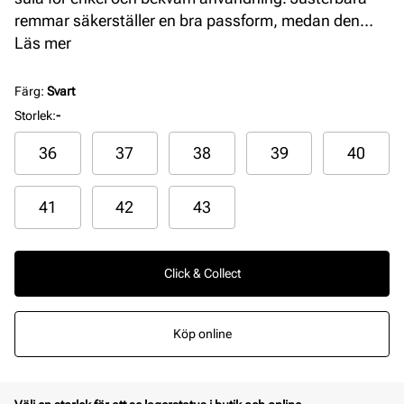
remmar säkerställer en bra passform, medan den
flexibla yttersulan ger stabilitet och komfort hela
Läs mer
dagen. Perfekt för varma sommardagar.
Färg
:
Svart
Storlek
:
-
36
37
38
39
40
41
42
43
Click & Collect
Köp online