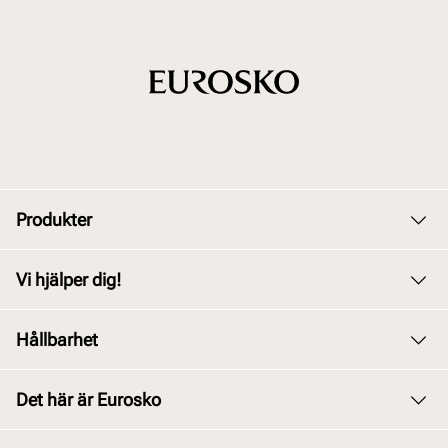
Produkter
Dam
Vi hjälper dig!
Herr
Kundservice
Hållbarhet
Barn
Byte och retur
Junior
Vårt arbete
Det här är Eurosko
Köpvillkor
Tillbehör
Våra policys
Integritetspolicy
Om oss