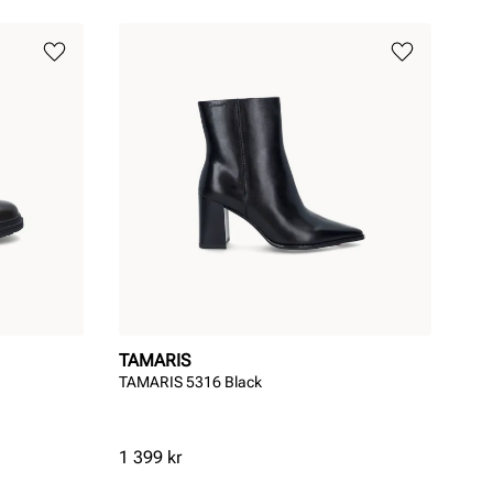
TAMARIS
TAMARIS 5316 Black
Pris
1 399 kr