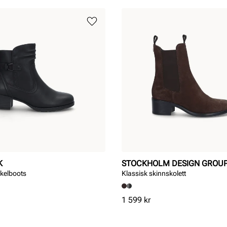
K
STOCKHOLM DESIGN GROU
kelboots
Klassisk skinnskolett
Pris
1 599 kr