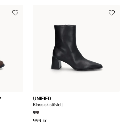
P
UNIFIED
Klassisk stövlett
Pris
999 kr