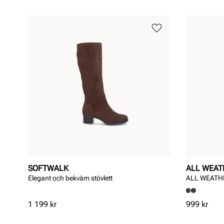
SOFTWALK
ALL WEAT
Elegant och bekväm stövlett
ALL WEATH
Pris
Pris
1 199 kr
999 kr