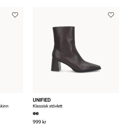
UNIFIED
skinn
Klassisk stövlett
Pris
999 kr