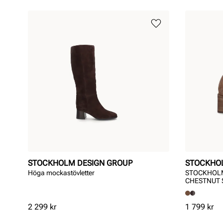
STOCKHOLM DESIGN GROUP
STOCKHO
Höga mockastövletter
STOCKHOLM
CHESTNUT 
Pris
Pris
2 299 kr
1 799 kr