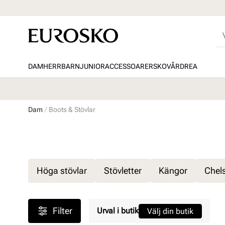
DAM
HERR
BARN
JUNIOR
ACCESSOARER
SKOVÅRD
REA
Dam
Boots & Stövlar
Höga stövlar
Stövletter
Kängor
Chel
Filter
Urval i butik
Välj din butik