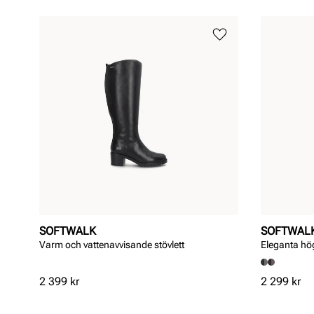
SOFTWALK
SOFTWAL
Varm och vattenavvisande stövlett
Eleganta hög
Pris
Pris
2 399 kr
2 299 kr