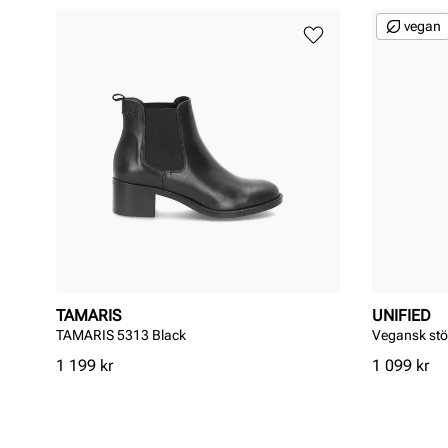
vegan
TAMARIS
UNIFIED
TAMARIS 5313 Black
Vegansk stö
Pris
Pris
1 199 kr
1 099 kr