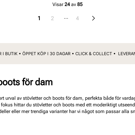
Visar
24
av
85
...
1
2
4
 I BUTIK • ÖPPET KÖP I 30 DAGAR • CLICK & COLLECT • LEVER
 boots för dam
rt urval av stövletter och boots för dam, perfekta både för vardag 
i fokus hittar du stövletter och boots med ett moderiktigt utsee
eller eller mer trendiga varianter har vi något som passar alla s