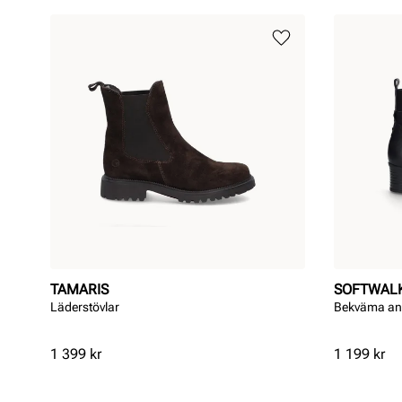
TAMARIS
SOFTWAL
Läderstövlar
Bekväma an
Pris
Pris
1 399 kr
1 199 kr