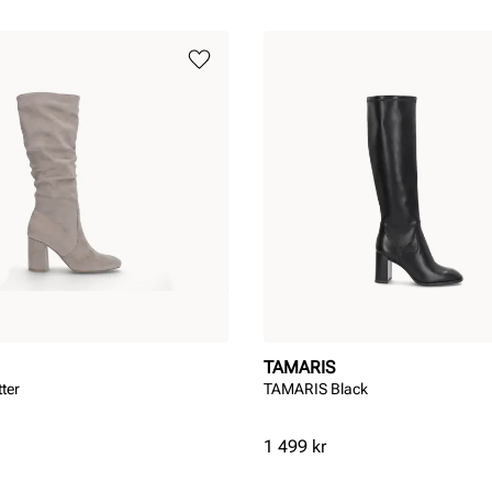
TAMARIS
tter
TAMARIS Black
Pris
1 499 kr