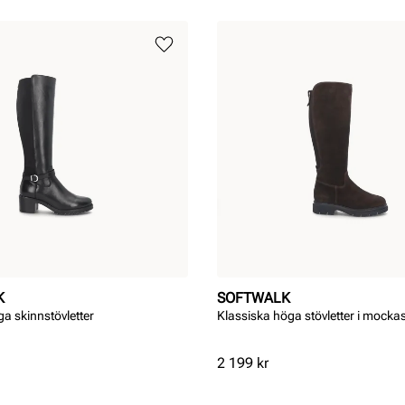
K
SOFTWALK
a skinnstövletter
Klassiska höga stövletter i mocka
Pris
2 199 kr