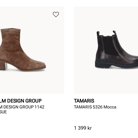
LM DESIGN GROUP
TAMARIS
 DESIGN GROUP 1142
TAMARIS 5326 Mocca
SUE
Pris
1 399 kr