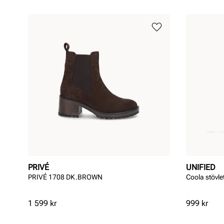
PRIVÉ
UNIFIED
PRIVÉ 1708 DK.BROWN
Coola stövle
Pris
Pris
1 599 kr
999 kr