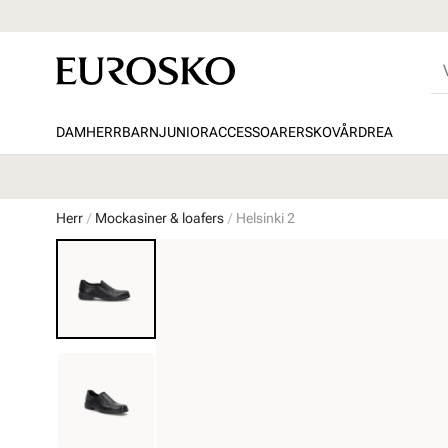
DAM
HERR
BARN
JUNIOR
ACCESSOARER
SKOVÅRD
REA
Herr
Mockasiner & loafers
Helsinki 2