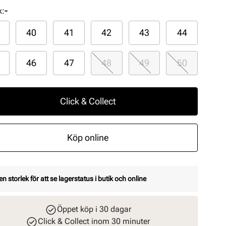
k
:
-
40
41
42
43
44
46
47
48
49
50
Click & Collect
Köp online
en storlek för att se lagerstatus i butik och online
Öppet köp i 30 dagar
Click & Collect inom 30 minuter