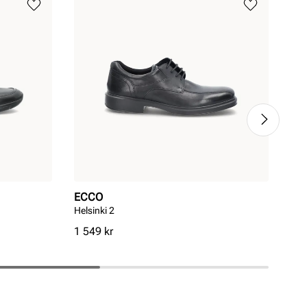
ECCO
EC
Helsinki 2
Hels
Pris
Pri
1 549 kr
1 4