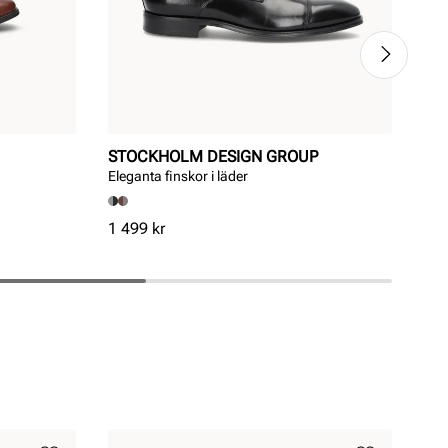
STOCKHOLM DESIGN GROUP
JO
Eleganta finskor i läder
Läd
Pris
Pri
1 499 kr
999