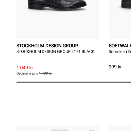
STOCKHOLM DESIGN GROUP
SOFTWAL
STOCKHOLM DESIGN GROUP 2171 BLACK
Snörskor i l
Pris
999 kr
Rabatterat
Ordinarie
1 049 kr
pris
pris
Ordinarie pris
1 499 kr
Pris
Pris