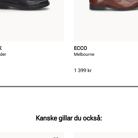
K
ECCO
äder
Melbourne
Pris
1 399 kr
Kanske gillar du också: