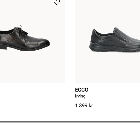
ECCO
Irving
Pris
1 399 kr