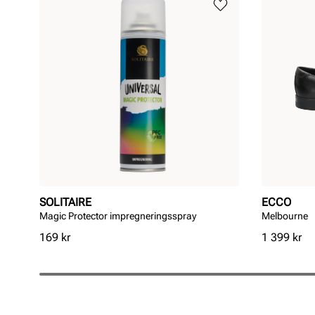
SOLITAIRE
ECCO
Magic Protector impregneringsspray
Melbourne
Pris
Pris
169 kr
1 399 kr