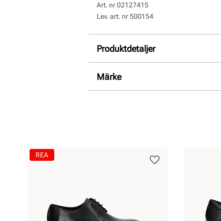
Art. nr
02127415
Lev. art. nr
500154
Produktdetaljer
:
Slätt läder
Märke
Foder:
Textil
Sula:
Stötdämpande
REA