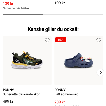
Pris
199 kr
Rabatterat
Ordinarie
139 kr
pris
pris
Ordinarie pris
199 kr
Pris
Pris
Kanske gillar du också:
REA
PONNY
PONNY
Superlätta blinkande skor
Lätt sommarsko
Pris
499 kr
Rabatterat
Ordinarie
209 kr