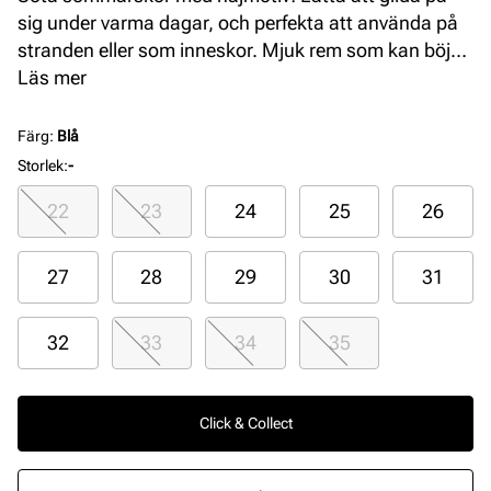
sig under varma dagar, och perfekta att använda på
stranden eller som inneskor. Mjuk rem som kan böjas
över vristen eller bakom hälen för att hålla foten i
Läs mer
skon.
Färg
:
Blå
Storlek
:
-
22
23
24
25
26
27
28
29
30
31
32
33
34
35
Click & Collect