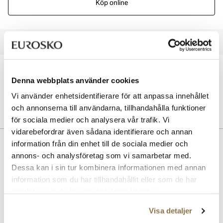
Köp online
Välj en storlek för att se lagerstatus i butik och online
Öppet köp i 30 dagar
Denna webbplats använder cookies
Click & Collect inom 30 minuter
Leverans 3-7 dagar
Vi använder enhetsidentifierare för att anpassa innehållet
Gratis retur i butik
och annonserna till användarna, tillhandahålla funktioner
för sociala medier och analysera vår trafik. Vi
vidarebefordrar även sådana identifierare och annan
Beskrivning
information från din enhet till de sociala medier och
annons- och analysföretag som vi samarbetar med.
Söta sommarskor med hajmotiv! Lätta att glida på sig under varma
Dessa kan i sin tur kombinera informationen med annan
dagar, och perfekta att använda på stranden eller som inneskor.
information som du har tillhandahållit eller som de har
Mjuk rem som kan böjas över vristen eller bakom hälen för att hålla
samlat in när du har använt deras tjänster.
foten i skon.
Visa detaljer
Art. nr
72403013