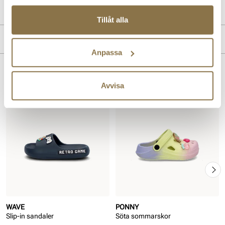
Lev. art. nr
20V0070
Tillåt alla
Produktdetaljer
Anpassa
:
Syntetisk
Foder:
Syntet
Liknande produkter
Innersula:
Syntet
Avvisa
Sula:
Syntet
REA
WAVE
PONNY
Slip-in sandaler
Söta sommarskor