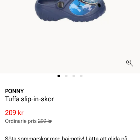
PONNY
Tuffa slip-in-skor
Rabatterat
Ordinarie
209 kr
pris
pris
Ordinarie pris
299 kr
Pris
Pris
Söta sommarskor med hajmotiv! Lätta att glida på