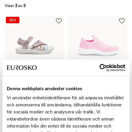
Visar
3
av
3
REA
PEPPER
BLACK
Mjuk sandal
Bekväma barnskor
Denna webbplats använder cookies
Pris
399 kr
Rabatterat
Ordinarie
349 kr
Vi använder enhetsidentifierare för att anpassa innehållet
pris
pris
Ordinarie pris
699 kr
och annonserna till användarna, tillhandahålla funktioner
Pris
Pris
för sociala medier och analysera vår trafik. Vi
REA
vidarebefordrar även sådana identifierare och annan
information från din enhet till de sociala medier och