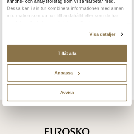
annons- och analysföretag som vi samarbetar med.
Dessa kan i sin tur kombinera informationen med annan
information som du har tillhandahållit eller som de har
samlat in när du har använt deras tjänster.
Visa detaljer
PONNY
Tuffa slip-in-skor
Tillåt alla
Rabatterat
Ordinarie
209 kr
pris
pris
Ordinarie pris
299 kr
Pris
Pris
Anpassa
Visar
3
av
3
Avvisa