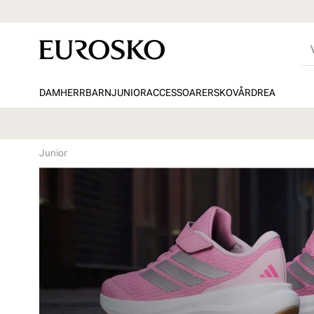
DAM
HERR
BARN
JUNIOR
ACCESSOARER
SKOVÅRD
REA
Junior