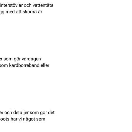
interstövlar och vattentäta
ygg med att skorna är
jer som gör vardagen
som kardborreband eller
ger och detaljer som gör det
 boots har vi något som