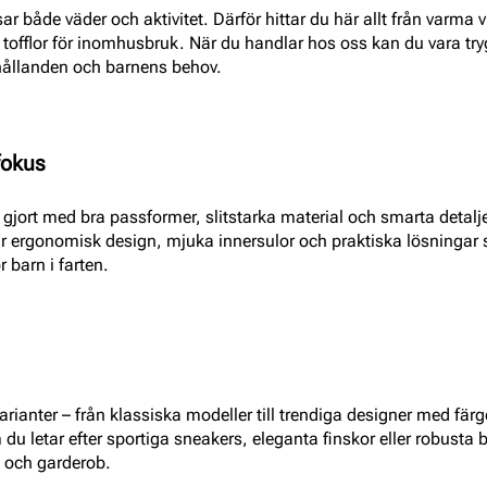
 både väder och aktivitet. Därför hittar du här allt från varma v
ch tofflor för inomhusbruk. När du handlar hos oss kan du vara tr
hållanden och barnens behov.
fokus
r gjort med bra passformer, slitstarka material och smarta detal
r ergonomisk design, mjuka innersulor och praktiska lösningar 
r barn i farten.
arianter – från klassiska modeller till trendiga designer med fär
om du letar efter sportiga sneakers, eleganta finskor eller robusta
t och garderob.