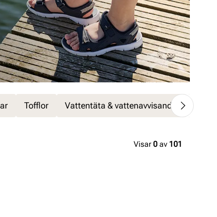
ar
Tofflor
Vattentäta & vattenavvisande skor
T
Visar
0
av
101