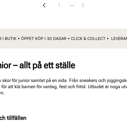
...
1
5
 I BUTIK • ÖPPET KÖP I 30 DAGAR • CLICK & COLLECT • LEVER
ior – allt på ett ställe
v skor för junior samlat på en sida. Från sneakers och joggingskor
 för att klä barnen för vardag, fest och fritid. Utbudet är noga utv
rn.
h tillfällen