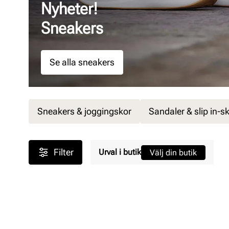
Nyheter!
Sneakers
Se alla sneakers
Sneakers & joggingskor
Sandaler & slip in-s
Filter
Urval i butik
Välj din butik