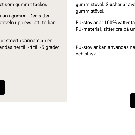
tet som gummit täcker.
gummistövel. Slusher är äve
gummistövel.
ulan i gummi. Den sitter
töveln upplevs lätt, töjbar
PU-stövlar är 100% vattentäta
PU-material, sitter bra på u
 gör stöveln varmare än en
as ner till -4 till -5 grader
PU-stövlar kan användas ner t
och slask.