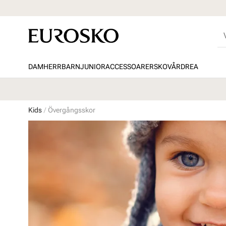
DAM
HERR
BARN
JUNIOR
ACCESSOARER
SKOVÅRD
REA
Kids
Övergångsskor