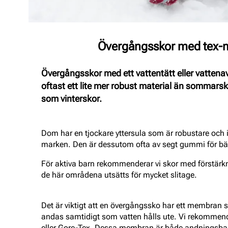
Övergångsskor med tex
Övergångsskor med ett vattentätt eller vatte
oftast ett lite mer robust material än sommarsk
som vinterskor.
Dom har en tjockare yttersula som är robustare och i
marken. Den är dessutom ofta av segt gummi för bät
För aktiva barn rekommenderar vi skor med förstärkn
de här områdena utsätts för mycket slitage.
Det är viktigt att en övergångssko har ett membran s
andas samtidigt som vatten hålls ute. Vi rekomme
eller Gore-Tex. Dessa membran är både andningsba