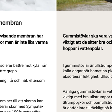
-membran
navvisande membran har
Gummistövlar ska vara vat
or men är inte lika varma
viktigt att de sitter bra o
hoppar i vattenpölar.
solerar bättre mot kyla från
I gummistövlar är ullstrumpor
tre grepp.
kalla dagar bör barnet ha pl
absorberar fuktighet. Ullsul
ing i tå och häl, eftersom
Vanliga gummistövlar är vat
viktigt med bra ullstrumpor 
om ser till att skorna kan
Strumpbyxor och bomullstrum
nderar skor med Sympatex
är därför inte tillräckligt på
ra och 100% vattentäta,