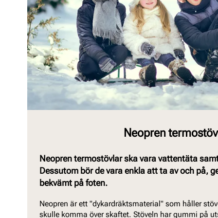
Neopren termostöv
Neopren termostövlar ska vara vattentäta samt
Dessutom bör de vara enkla att ta av och på, ge
bekvämt på foten.
Neopren är ett "dykardräktsmaterial" som håller stö
skulle komma över skaftet. Stöveln har gummi på uts