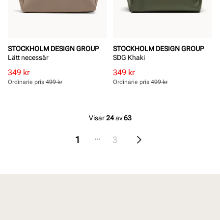
STOCKHOLM DESIGN GROUP
STOCKHOLM DESIGN GROUP
Lätt necessär
SDG Khaki
Rabatterat
Ordinarie
Rabatterat
Ordinarie
349 kr
349 kr
pris
pris
pris
pris
Ordinarie pris
499 kr
Ordinarie pris
499 kr
Pris
Pris
Pris
Pris
Visar
24
av
63
...
1
3