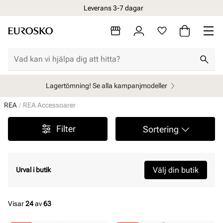
Leverans 3-7 dagar
Lagertömning! Se alla kampanjmodeller
REA
REA Accessoarer
Filter
Sortering
Välj din butik
Urval i butik
Visar
24
av
63