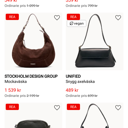
549 kr
559 kr
pris
pris
pris
pris
Ordinarie pris
1 099 kr
Ordinarie pris
799 kr
Pris
Pris
Pris
Pris
REA
REA
vegan
STOCKHOLM DESIGN GROUP
UNIFIED
Mockaväska
Snygg axelväska
Rabatterat
Ordinarie
Rabatterat
Ordinarie
1 539 kr
489 kr
pris
pris
pris
pris
Ordinarie pris
2 199 kr
Ordinarie pris
699 kr
Pris
Pris
Pris
Pris
REA
REA