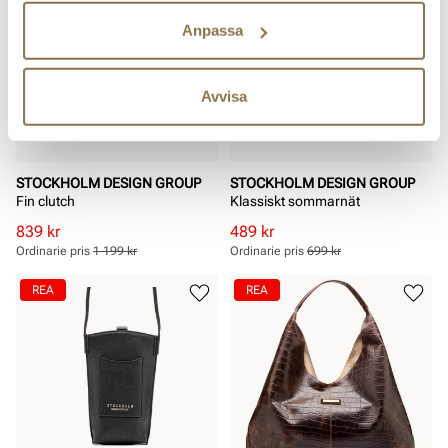
Anpassa
Avvisa
STOCKHOLM DESIGN GROUP
STOCKHOLM DESIGN GROUP
Fin clutch
Klassiskt sommarnät
Rabatterat
Ordinarie
Rabatterat
Ordinarie
839 kr
489 kr
pris
pris
pris
pris
Ordinarie pris
1 199 kr
Ordinarie pris
699 kr
Pris
Pris
Pris
Pris
REA
REA