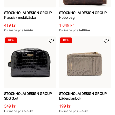
STOCKHOLM DESIGN GROUP
STOCKHOLM DESIGN GROUP
Klassisk mobilväska
Hobo bag
Rabatterat
Ordinarie
Rabatterat
Ordinarie
419 kr
1 049 kr
pris
pris
pris
pris
Ordinarie pris
599 kr
Ordinarie pris
1 499 kr
Pris
Pris
Pris
Pris
REA
REA
STOCKHOLM DESIGN GROUP
STOCKHOLM DESIGN GROUP
SDG Sort
Läderplånbok
Rabatterat
Ordinarie
Rabatterat
Ordinarie
349 kr
199 kr
pris
pris
pris
pris
Ordinarie pris
699 kr
Ordinarie pris
399 kr