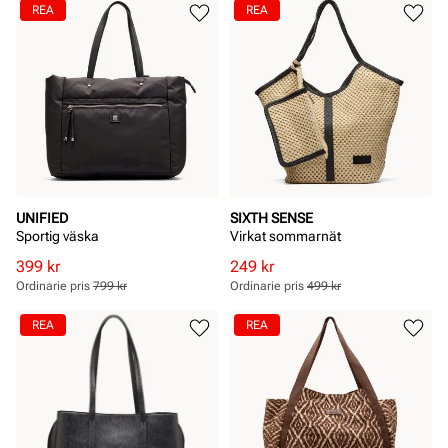
REA
REA
UNIFIED
SIXTH SENSE
Sportig väska
Virkat sommarnät
Rabatterat
Ordinarie
Rabatterat
Ordinarie
399 kr
249 kr
pris
pris
pris
pris
Ordinarie pris
799 kr
Ordinarie pris
499 kr
Pris
Pris
Pris
Pris
REA
REA