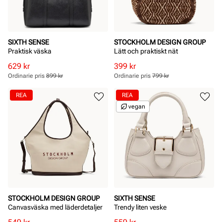
SIXTH SENSE
STOCKHOLM DESIGN GROUP
Praktisk väska
Lätt och praktiskt nät
Rabatterat
Ordinarie
Rabatterat
Ordinarie
629 kr
399 kr
pris
pris
pris
pris
Ordinarie pris
899 kr
Ordinarie pris
799 kr
Pris
Pris
Pris
Pris
REA
REA
vegan
STOCKHOLM DESIGN GROUP
SIXTH SENSE
Canvasväska med läderdetaljer
Trendy liten veske
Rabatterat
Ordinarie
Rabatterat
Ordinarie