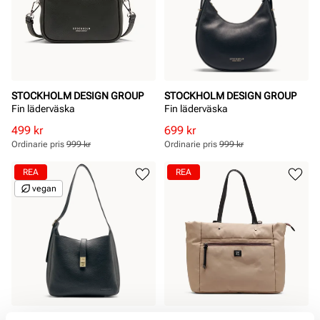
STOCKHOLM DESIGN GROUP
STOCKHOLM DESIGN GROUP
Fin läderväska
Fin läderväska
Rabatterat
Ordinarie
Rabatterat
Ordinarie
499 kr
699 kr
pris
pris
pris
pris
Ordinarie pris
999 kr
Ordinarie pris
999 kr
Pris
Pris
Pris
Pris
REA
REA
vegan