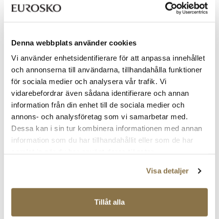
SIXTH SENSE
UNIFIED
Snygg axelväska
Sportig väska
Rabatterat
Ordinarie
Rabatterat
Ordinarie
399 kr
399 kr
pris
pris
pris
pris
Ordinarie pris
799 kr
Ordinarie pris
799 kr
Denna webbplats använder cookies
Pris
Pris
Pris
Pris
REA
REA
Vi använder enhetsidentifierare för att anpassa innehållet
och annonserna till användarna, tillhandahålla funktioner
för sociala medier och analysera vår trafik. Vi
vidarebefordrar även sådana identifierare och annan
information från din enhet till de sociala medier och
annons- och analysföretag som vi samarbetar med.
Dessa kan i sin tur kombinera informationen med annan
information som du har tillhandahållit eller som de har
samlat in när du har använt deras tjänster.
STOCKHOLM DESIGN GROUP
STOCKHOLM DESIGN GROUP
Modell av flätat läder
Tote bag i läder
Visa detaljer
Rabatterat
Ordinarie
Rabatterat
Ordinarie
849 kr
1 329 kr
pris
pris
pris
pris
Ordinarie pris
1 699 kr
Ordinarie pris
1 899 kr
Pris
Pris
Pris
Pris
Tillåt alla
REA
REA