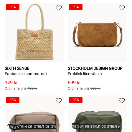
Pris
Pris
Pris
Pris
REA
REA
SIXTH SENSE
STOCKHOLM DESIGN GROUP
Fantastiskt sommarnät
Praktisk liten väska
Rabatterat
Ordinarie
Rabatterat
Ordinarie
349 kr
699 kr
pris
pris
pris
pris
Ordinarie pris
499 kr
Ordinarie pris
999 kr
Pris
Pris
Pris
Pris
REA
REA